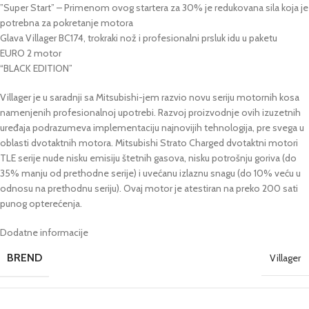
”Super Start” – Primenom ovog startera za 30% je redukovana sila koja je
potrebna za pokretanje motora
Glava Villager BC174, trokraki nož i profesionalni prsluk idu u paketu
EURO 2 motor
“BLACK EDITION”
Villager je u saradnji sa Mitsubishi-jem razvio novu seriju motornih kosa
namenjenih profesionalnoj upotrebi. Razvoj proizvodnje ovih izuzetnih
uređaja podrazumeva implementaciju najnovijih tehnologija, pre svega u
oblasti dvotaktnih motora. Mitsubishi Strato Charged dvotaktni motori
TLE serije nude nisku emisiju štetnih gasova, nisku potrošnju goriva (do
35% manju od prethodne serije) i uvećanu izlaznu snagu (do 10% veću u
odnosu na prethodnu seriju). Ovaj motor je atestiran na preko 200 sati
punog opterećenja.
Dodatne informacije
BREND
Villager