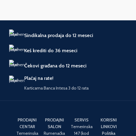
Sindikalna prodaja do 12 meseci
Keš krediti do 36 meseci
Čekovi građana do 12 meseci
Plaćaj na rate!
Karticama Banca Intesa 3 do 12 rata
PRODAJNI
PRODAJNI
SERVIS
KORISNI
CENTAR
SALON
Temerinska
LINKOVI
Temerinska
Rumenačka
147 (kod
Politika