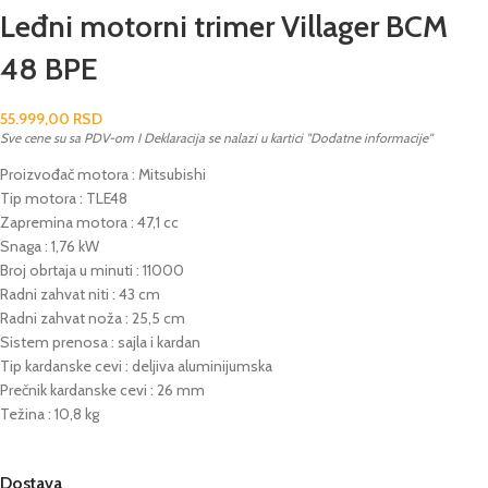
Leđni motorni trimer Villager BCM
48 BPE
55.999,00
RSD
Sve cene su sa PDV-om I Deklaracija se nalazi u kartici "Dodatne informacije"
Proizvođač motora : Mitsubishi
Tip motora : TLE48
Zapremina motora : 47,1 cc
Snaga : 1,76 kW
Broj obrtaja u minuti : 11000
Radni zahvat niti : 43 cm
Radni zahvat noža : 25,5 cm
Sistem prenosa : sajla i kardan
Tip kardanske cevi : deljiva aluminijumska
Prečnik kardanske cevi : 26 mm
Težina : 10,8 kg
Dostava