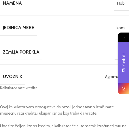
NAMENA
Hobi
JEDINICA MERE
kom.
→
ZEMLJA POREKLA
Kina
Kontakt
UVOZNIK
Agromarket
Kalkulator rate kredita
Ovaj kalkulator vam omogućava da brzo i jednostavno izračunate
mesečnu ratu kredita i ukupan iznos koji treba da vratite.
Unesite željeni iznos kredita, a kalkulator će automatski izračunati ratu na