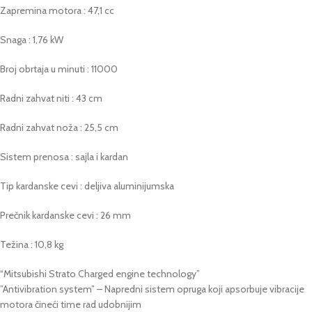
Zapremina motora : 47,1 cc
Snaga : 1,76 kW
Broj obrtaja u minuti : 11000
Radni zahvat niti : 43 cm
Radni zahvat noža : 25,5 cm
Sistem prenosa : sajla i kardan
Tip kardanske cevi : deljiva aluminijumska
Prečnik kardanske cevi : 26 mm
Težina : 10,8 kg
“Mitsubishi Strato Charged engine technology”
”Antivibration system” – Napredni sistem opruga koji apsorbuje vibracije
motora čineći time rad udobnijim