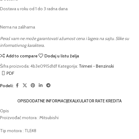
Dostava u roku od 1 do 3 radna dana
Nema na zalihama
Peraš vam ne može garantovati ažurnost cena i lagera na sajtu. Slike su
informativnog karaktera.
Add to compare
Dodaj u listu želja
Šifra proizvoda:
4b3e0915d1df
Kategorija:
Trimeri - Benzinski
PDF
Podeli:
OPIS
DODATNE INFORMACIJE
KALKULATOR RATE KREDITA
Opis
Proizvođač motora : Mitsubishi
Tip motora : TLE48