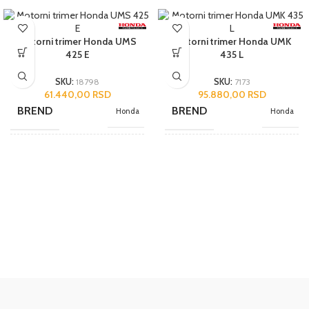
Motorni trimer Honda UMS
Motorni trimer Honda UMK
425 E
435 L
SKU:
18798
SKU:
7173
61.440,00
RSD
95.880,00
RSD
BREND
BREND
Honda
Honda
NAMENA
NAMENA
Poluprofesionalni
Poluprofesionalni
JEDINICA MERE
JEDINICA MERE
kom.
kom.
ZEMLJA POREKLA
ZEMLJA POREKLA
Japan
Japan
UVOZNIK
UVOZNIK
AS Domžale
AS Domžale