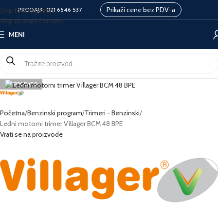
Prikaži cene bez PDV-a
Skip to navigation
PRODAJA:
021 6546 537
Skip to main content
MENI
RASPRODATO
Početna
Benzinski program
Trimeri - Benzinski
Leđni motorni trimer Villager BCM 48 BPE
Vrati se na proizvode