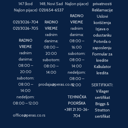
147 (kod
148, Novi Sad
Najlon pijace)
privatnosti
Najlon pijace)
021/654-6537
Reklamacije
RADNO
Uslovi
021/3026-704
RADNO
VREME
korišćenja
021/3026-705
VREME
radnim
Izjava o
radnim
danima:
odustanku
RADNO
danima:
08:00 –
Potvrda o
VREME
08:00 –
16:00
zaposlenju
radnim
20:00
subotom:
Formular za
danima:
subotom:
08:00 –
kredite
08:00 –
08:00 –
14:00
Kalkulator
20:00
14:00
nedeljom:
kredita
subotom:
08:00 –
08:00 –
prodaja@peras.co.rs
12:00
SERTIFIKATI:
14:00
Villager
nedeljom:
TEHNIČKA
sertifikat
08:00 – 12:00
PODRŠKA
Briggs &
+381 21 30-26-
Stratton
office@peras.co.rs
704
sertifikat