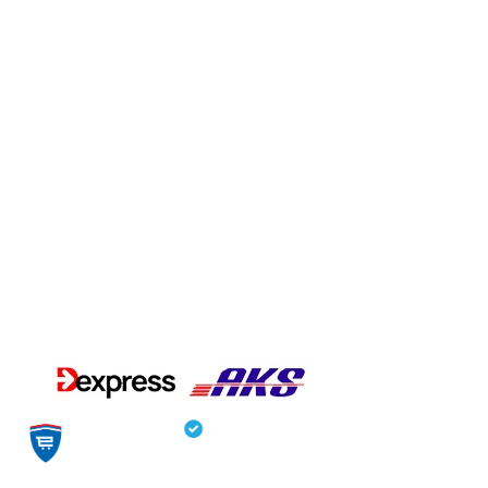
08:00 –
TEHNIČKA
Briggs &
14:00
PODRŠKA
Stratton
nedeljom:
+381 21 30-
sertifikat
08:00 –
26-704
12:00
office@peras.co.rs
Utisci kupaca:
Dostava:
Sajt od poverenja: