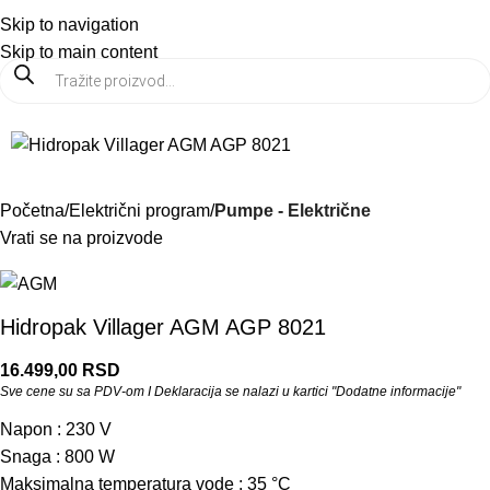
PRODAJA:
021 6546 537
Prikaži cene bez PDV-a
Skip to navigation
Meni
Skip to main content
Početna
Električni program
Pumpe - Električne
Vrati se na proizvode
Hidropak Villager AGM AGP 8021
16.499,00
RSD
Sve cene su sa PDV-om I Deklaracija se nalazi u kartici "Dodatne informacije"
Napon : 230 V
Snaga : 800 W
Maksimalna temperatura vode : 35 °C