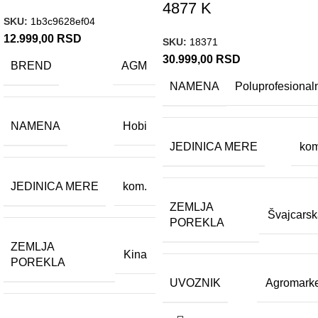
4877 K
SKU:
1b3c9628ef04
12.999,00
RSD
SKU:
18371
30.999,00
RSD
BREND
AGM
NAMENA
Poluprofesional
NAMENA
Hobi
JEDINICA MERE
kom
JEDINICA MERE
kom.
ZEMLJA
Švajcars
POREKLA
ZEMLJA
Kina
POREKLA
UVOZNIK
Agromarke