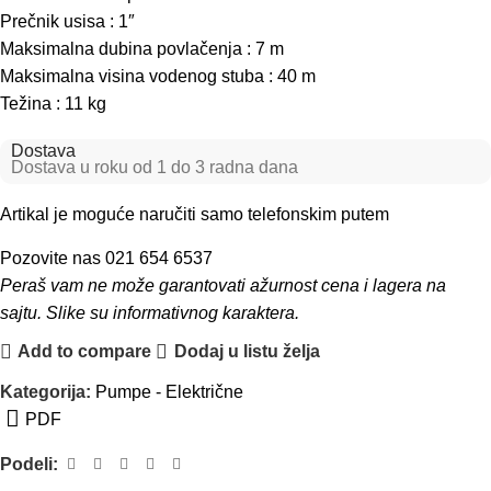
Prečnik usisa : 1″
Maksimalna dubina povlačenja : 7 m
Maksimalna visina vodenog stuba : 40 m
Težina : 11 kg
Dostava
Dostava u roku od 1 do 3 radna dana
Artikal je moguće naručiti samo telefonskim putem
Pozovite nas 021 654 6537
Peraš vam ne može garantovati ažurnost cena i lagera na
sajtu. Slike su informativnog karaktera.
Add to compare
Dodaj u listu želja
Kategorija:
Pumpe - Električne
PDF
Podeli: