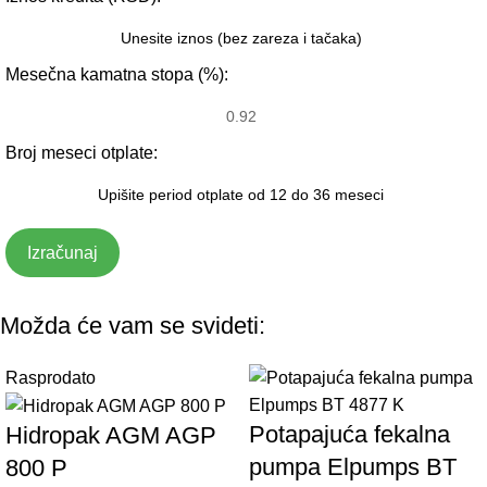
Mesečna kamatna stopa (%):
Broj meseci otplate:
Izračunaj
Možda će vam se svideti:
Rasprodato
Potapajuća fekalna
Hidropak AGM AGP
pumpa Elpumps BT
800 P