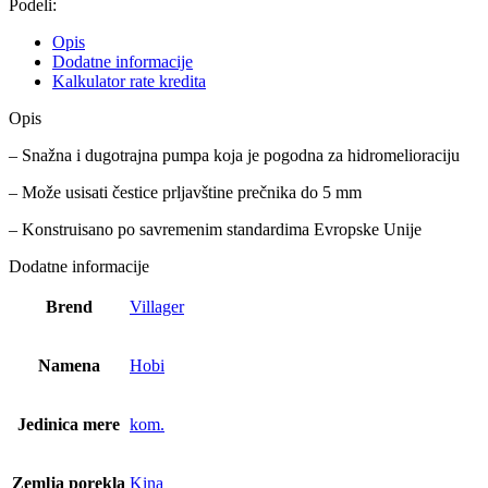
Podeli:
Opis
Dodatne informacije
Kalkulator rate kredita
Opis
– Snažna i dugotrajna pumpa koja je pogodna za hidromelioraciju
– Može usisati čestice prljavštine prečnika do 5 mm
– Konstruisano po savremenim standardima Evropske Unije
Dodatne informacije
Brend
Villager
Namena
Hobi
Jedinica mere
kom.
Zemlja porekla
Kina