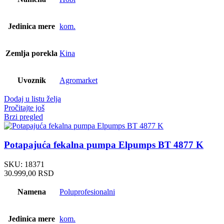
Jedinica mere
kom.
Zemlja porekla
Kina
Uvoznik
Agromarket
Dodaj u listu želja
Pročitajte još
Brzi pregled
Potapajuća fekalna pumpa Elpumps BT 4877 K
SKU:
18371
30.999,00
RSD
Namena
Poluprofesionalni
Jedinica mere
kom.