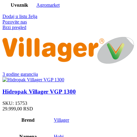
Uvoznik
Agromarket
Dodaj u listu želja
Pozovite nas
Brzi pregled
3 godine garancija
Hidropak Villager VGP 1300
SKU:
15753
29.999,00
RSD
Brend
Villager
Namena
Hobi