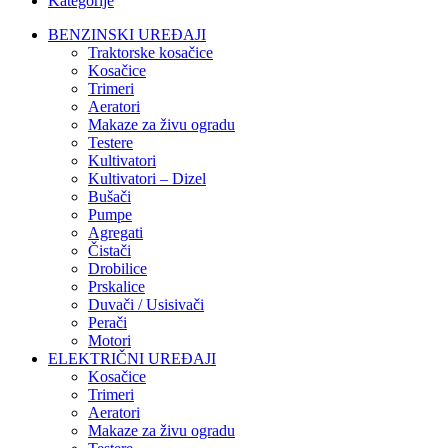
Kategorije
BENZINSKI UREĐAJI
Traktorske kosačice
Kosačice
Trimeri
Aeratori
Makaze za živu ogradu
Testere
Kultivatori
Kultivatori – Dizel
Bušači
Pumpe
Agregati
Čistači
Drobilice
Prskalice
Duvači / Usisivači
Perači
Motori
ELEKTRIČNI UREĐAJI
Kosačice
Trimeri
Aeratori
Makaze za živu ogradu