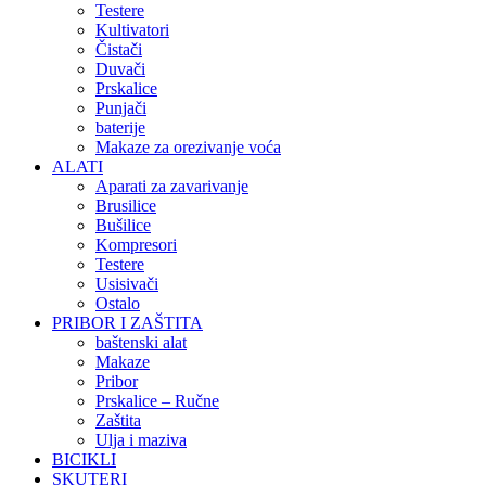
Testere
Kultivatori
Čistači
Duvači
Prskalice
Punjači
baterije
Makaze za orezivanje voća
ALATI
Aparati za zavarivanje
Brusilice
Bušilice
Kompresori
Testere
Usisivači
Ostalo
PRIBOR I ZAŠTITA
baštenski alat
Makaze
Pribor
Prskalice – Ručne
Zaštita
Ulja i maziva
BICIKLI
SKUTERI