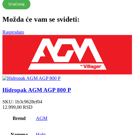
Izračunaj
Možda će vam se svideti:
Rasprodato
Hidropak AGM AGP 800 P
SKU:
1b3c9628ef04
12.999,00
RSD
Brend
AGM
Namena
Hobi