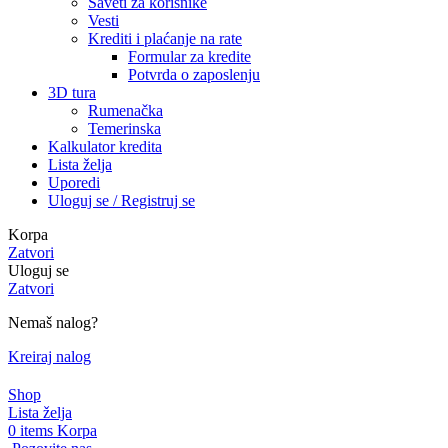
Saveti za korisnike
Vesti
Krediti i plaćanje na rate
Formular za kredite
Potvrda o zaposlenju
3D tura
Rumenačka
Temerinska
Kalkulator kredita
Lista želja
Uporedi
Uloguj se / Registruj se
Korpa
Zatvori
Uloguj se
Zatvori
Nemaš nalog?
Kreiraj nalog
Shop
Lista želja
0
items
Korpa