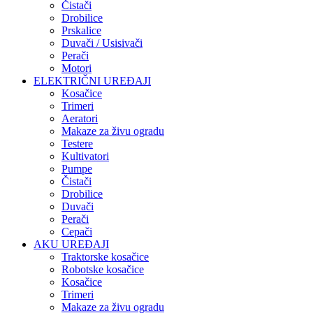
Čistači
Drobilice
Prskalice
Duvači / Usisivači
Perači
Motori
ELEKTRIČNI UREĐAJI
Kosačice
Trimeri
Aeratori
Makaze za živu ogradu
Testere
Kultivatori
Pumpe
Čistači
Drobilice
Duvači
Perači
Cepači
AKU UREĐAJI
Traktorske kosačice
Robotske kosačice
Kosačice
Trimeri
Makaze za živu ogradu