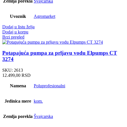
Zemlja porekla
Švajcarska
Uvoznik
Agromarket
Dodaj u listu želja
Dodaj u korpu
Brzi pregled
Potapajuća pumpa za prljavu vodu Elpumps CT
3274
SKU:
2613
12.499,00
RSD
Namena
Poluprofesionalni
Jedinica mere
kom.
Zemlja porekla
Švajcarska