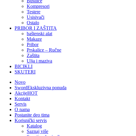
Bušilice
Kompresori
Testere
Usisivači
Ostalo
PRIBOR I ZAŠTITA
baštenski alat
Makaze
Pribor
Prskalice – Ručne
Zaštita
Ulja i maziva
BICIKLI
SKUTERI
Novo
Sword
Ekskluzivna ponuda
Akcije
HOT
Kontakt
Servis
O nama
Postanite deo tima
Korisnički servis
Katalog
Saznaj više