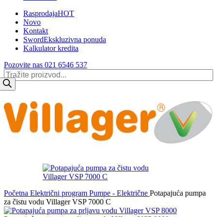
Rasprodaja
HOT
Novo
Kontakt
Sword
Ekskluzivna ponuda
Kalkulator kredita
Pozovite nas 021 6546 537
Products
search
Početna
Električni program
Pumpe - Električne
Potapajuća pumpa
za čistu vodu Villager VSP 7000 C