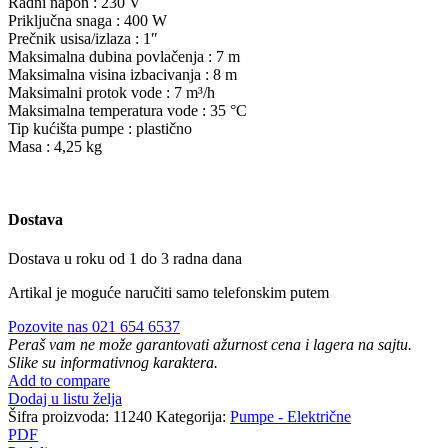
Radni napon : 230 V
Priključna snaga : 400 W
Prečnik usisa/izlaza : 1″
Maksimalna dubina povlačenja : 7 m
Maksimalna visina izbacivanja : 8 m
Maksimalni protok vode : 7 m³/h
Maksimalna temperatura vode : 35 °C
Tip kućišta pumpe : plastično
Masa : 4,25 kg
Dostava
Dostava u roku od 1 do 3 radna dana
Artikal je moguće naručiti samo telefonskim putem
Pozovite nas 021 654 6537
Peraš vam ne može garantovati ažurnost cena i lagera na sajtu.
Slike su informativnog karaktera.
Add to compare
Dodaj u listu želja
Šifra proizvoda:
11240
Kategorija:
Pumpe - Električne
PDF