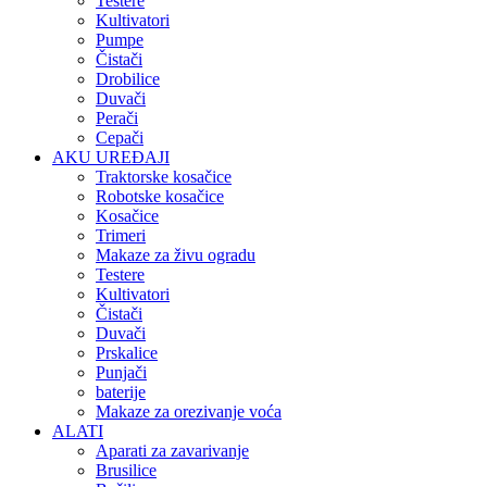
Testere
Kultivatori
Pumpe
Čistači
Drobilice
Duvači
Perači
Cepači
AKU UREĐAJI
Traktorske kosačice
Robotske kosačice
Kosačice
Trimeri
Makaze za živu ogradu
Testere
Kultivatori
Čistači
Duvači
Prskalice
Punjači
baterije
Makaze za orezivanje voća
ALATI
Aparati za zavarivanje
Brusilice