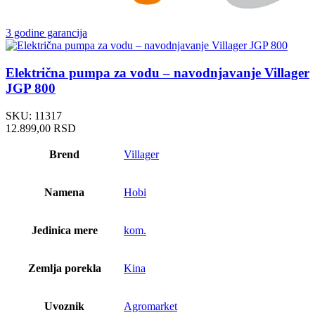
3 godine garancija
Električna pumpa za vodu – navodnjavanje Villager
JGP 800
SKU:
11317
12.899,00
RSD
Brend
Villager
Namena
Hobi
Jedinica mere
kom.
Zemlja porekla
Kina
Uvoznik
Agromarket