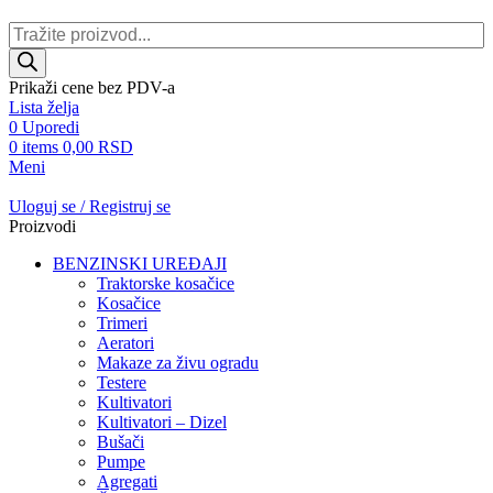
Products
search
Prikaži cene bez PDV-a
Lista želja
0
Uporedi
0
items
0,00
RSD
Meni
Uloguj se / Registruj se
Proizvodi
BENZINSKI UREĐAJI
Traktorske kosačice
Kosačice
Trimeri
Aeratori
Makaze za živu ogradu
Testere
Kultivatori
Kultivatori – Dizel
Bušači
Pumpe
Agregati