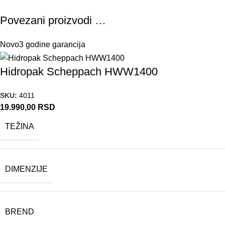
Povezani proizvodi …
Novo
3 godine garancija
Hidropak Scheppach HWW1400
SKU:
4011
19.990,00
RSD
TEŽINA
DIMENZIJE
BREND