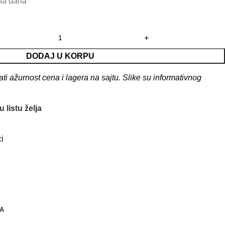
dna dana
DODAJ U KORPU
 ažurnost cena i lagera na sajtu. Slike su informativnog
 listu želja
i
A