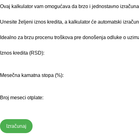
Ovaj kalkulator vam omogućava da brzo i jednostavno izračunate
Unesite željeni iznos kredita, a kalkulator će automatski izraču
Idealno za brzu procenu troškova pre donošenja odluke o uzima
Iznos kredita (RSD):
Mesečna kamatna stopa (%):
Broj meseci otplate:
Izračunaj