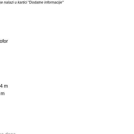
 nalazi u kartici "Dodatne informacije"
ofor
44 m
 m