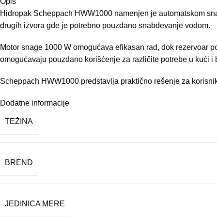
Opis
Hidropak Scheppach HWW1000 namenjen je automatskom snabdevan
drugih izvora gde je potrebno pouzdano snabdevanje vodom.
Motor snage 1000 W omogućava efikasan rad, dok rezervoar pod p
omogućavaju pouzdano korišćenje za različite potrebe u kući i b
Scheppach HWW1000 predstavlja praktično rešenje za korisnik
Dodatne informacije
TEŽINA
BREND
JEDINICA MERE