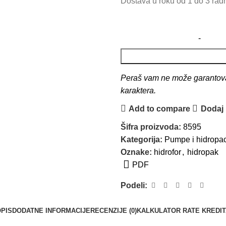
Dostava u roku od 1 do 3 ra
Peraš vam ne može garantovati
karaktera.
Add to compare
Dodaj u
Šifra proizvoda:
8595
Kategorija:
Pumpe i hidropac
Oznake:
hidrofor
,
hidropak
PDF
Podeli:
PIS
DODATNE INFORMACIJE
RECENZIJE (0)
KALKULATOR RATE KREDIT