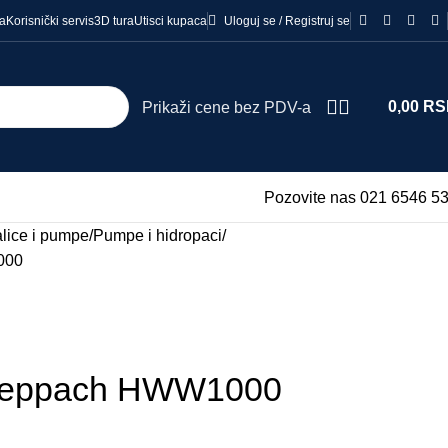
ma
Korisnički servis
3D tura
Utisci kupaca
Uloguj se / Registruj se
0,00
RS
Prikaži cene bez PDV-a
Pozovite nas 021 6546 5
lice i pumpe
Pumpe i hidropaci
000
heppach HWW1000