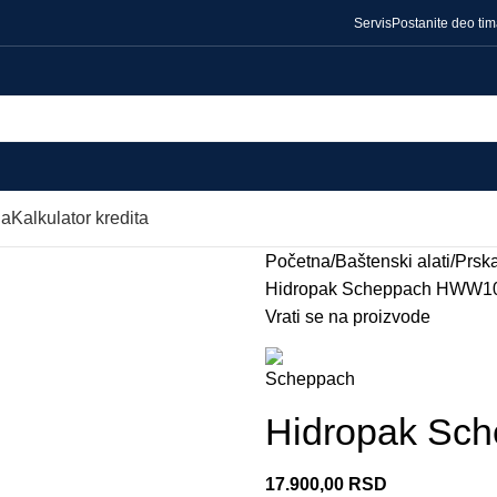
Servis
Postanite deo ti
da
Kalkulator kredita
Početna
Baštenski alati
Prska
Hidropak Scheppach HWW1
Vrati se na proizvode
Hidropak Sc
17.900,00
RSD