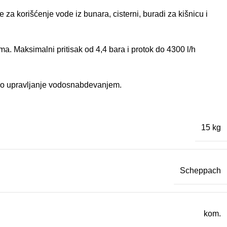
orišćenje vode iz bunara, cisterni, buradi za kišnicu i
. Maksimalni pritisak od 4,4 bara i protok do 4300 l/h
sno upravljanje vodosnabdevanjem.
15 kg
Scheppach
kom.