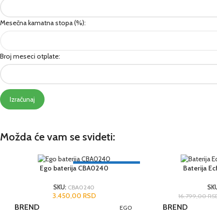
Mesečna kamatna stopa (%):
Broj meseci otplate:
Izračunaj
Možda će vam se svideti:
3 GODINE GARANCIJA
Ego baterija CBA0240
Baterija E
SKU:
CBA0240
SK
3.450,00
RSD
16.799,00
RS
BREND
BREND
EGO