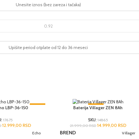
-23%
-32%
cho LBP-36-150
Baterija Villager ZEN 8Ah
2 GODINE SAOBRAZNOST
U:
17675
SKU:
14865
12.999,00
RSD
14.999,00
RSD
D
21.999,00
RSD
BREND
Echo
Villager