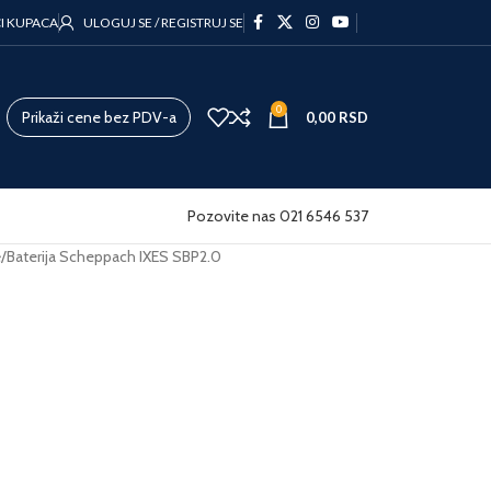
CI KUPACA
ULOGUJ SE / REGISTRUJ SE
0
Prikaži cene bez PDV-a
0,00
RSD
Pozovite nas 021 6546 537
e
Baterija Scheppach IXES SBP2.0