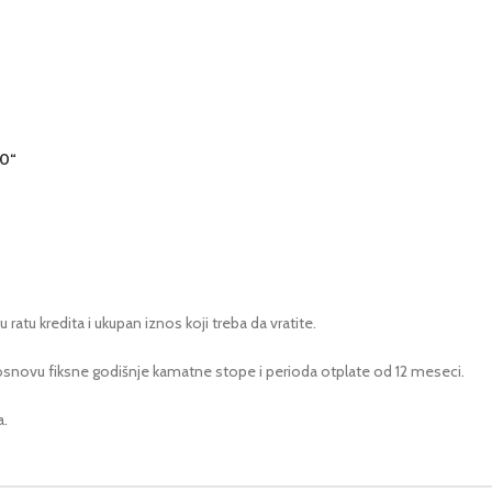
.0“
tu kredita i ukupan iznos koji treba da vratite.
na osnovu fiksne godišnje kamatne stope i perioda otplate od 12 meseci.
a.