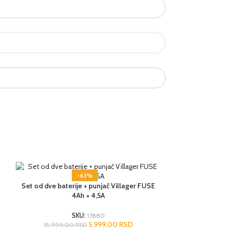
-63%
Set od dve baterije + punjač Villager FUSE
2 GODINE SAOBRAZNOST
4Ah + 4,5A
SKU:
17880
5.999,00
RSD
15.999,00
RSD