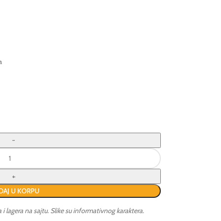
a
AJ U KORPU
lagera na sajtu. Slike su informativnog karaktera.