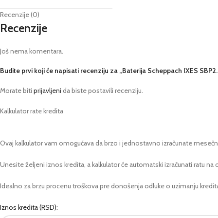
Recenzije (0)
Recenzije
Još nema komentara.
Budite prvi koji će napisati recenziju za „Baterija Scheppach IXES SBP2
Morate biti
prijavljeni
da biste postavili recenziju.
Kalkulator rate kredita
Ovaj kalkulator vam omogućava da brzo i jednostavno izračunate mesečnu ra
Unesite željeni iznos kredita, a kalkulator će automatski izračunati ratu 
Idealno za brzu procenu troškova pre donošenja odluke o uzimanju kredit
Iznos kredita (RSD):