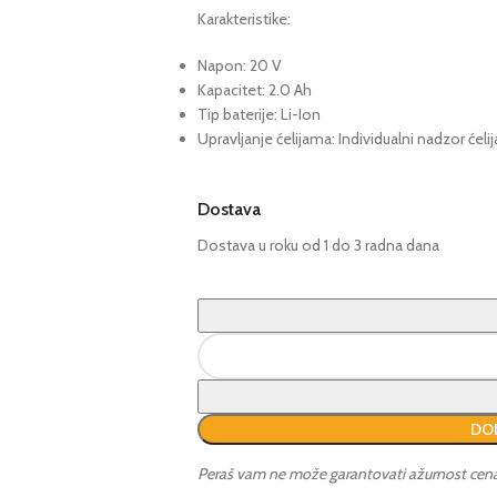
Karakteristike:
Napon: 20 V
Kapacitet: 2.0 Ah
Tip baterije: Li-Ion
Upravljanje ćelijama: Individualni nadzor ćelij
Dostava
Dostava u roku od 1 do 3 radna dana
DOD
Peraš vam ne može garantovati ažurnost cena i 