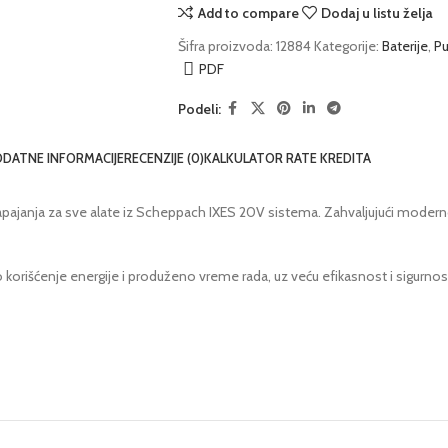
Add to compare
Dodaj u listu želja
Šifra proizvoda:
12884
Kategorije:
Baterije
,
Pu
PDF
Podeli:
DATNE INFORMACIJE
RECENZIJE (0)
KALKULATOR RATE KREDITA
ajanja za sve alate iz Scheppach IXES 20V sistema. Zahvaljujući modernoj
rišćenje energije i produženo vreme rada, uz veću efikasnost i sigurnost.