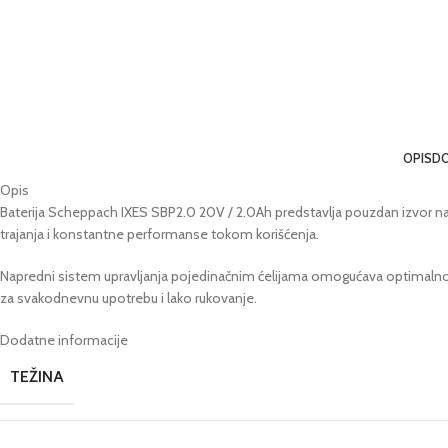
OPIS
DO
Opis
Baterija Scheppach IXES SBP2.0 20V / 2.0Ah predstavlja pouzdan izvor nap
trajanja i konstantne performanse tokom korišćenja.
Napredni sistem upravljanja pojedinačnim ćelijama omogućava optimalno ko
za svakodnevnu upotrebu i lako rukovanje.
Dodatne informacije
TEŽINA