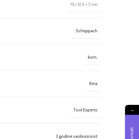
13 × 12,5 × 7 cm
Scheppach
kom.
Kina
→
Tool Experts
Kontakt
2 godine saobraznost