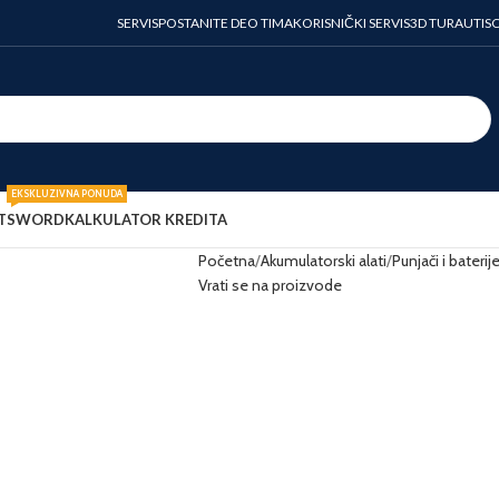
SERVIS
POSTANITE DEO TIMA
KORISNIČKI SERVIS
3D TURA
UTIS
EKSKLUZIVNA PONUDA
T
SWORD
KALKULATOR KREDITA
Početna
Akumulatorski alati
Punjači i baterij
Vrati se na proizvode