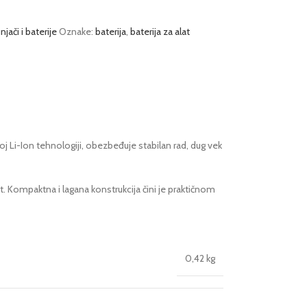
njači i baterije
Oznake:
baterija
,
baterija za alat
 Li-Ion tehnologiji, obezbeđuje stabilan rad, dug vek
 Kompaktna i lagana konstrukcija čini je praktičnom
0,42 kg