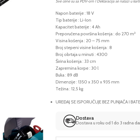
Sve cene su sa PDV-om I Deklaracija se nalazi u kart
Napon baterije : 18 V
Tip baterije : Li-Ion
Kapacitet baterije : 4 Ah
Preporučena površina košenja : do 270 m²
Visina košenja : 20 – 75 mm
Broj stepeni visine košenja : 8
Broj obrtaja u minuti : 4300
Širina košenja : 33 cm
Zapremina korpe : 30 l
Buka : 89 dB
Dimenzije : 1350 x 350 x 935 mm
Težina : 12,5 kg
UREĐAJ SE ISPORUČUJE BEZ PUNJAČA I BATE
Dostava
Dostava u roku od 1 do 3 radna d