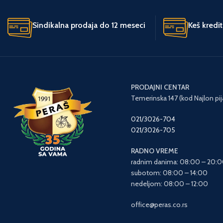
JEDINICA MERE
JEDINICA MERE
kom.
Sindikalna prodaja do 12 meseci
Keš kredi
ZEMLJA POREK
ZEMLJA POREKLA
Kina
UVOZNIK
UVOZNIK
Agromarket
PRODAJNI CENTAR
Temerinska 147 (kod Najlon pij
POGON
Akumulatorski
021/3026-704
021/3026-705
GARANCIJA I
3 godine
SAOBRAZNOST
garancija
RADNO VREME
radnim danima: 08:00 – 20:
subotom: 08:00 – 14:00
nedeljom: 08:00 – 12:00
office@peras.co.rs