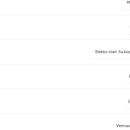
M
Elektro start
,
Sa ko
Vermax 