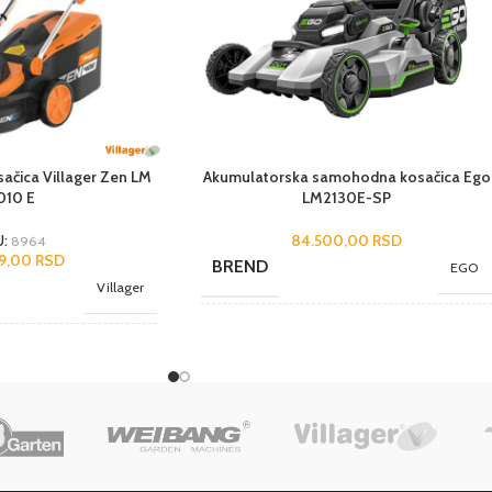
ačica Villager Zen LM
Akumulatorska samohodna kosačica Ego
010 E
LM2130E-SP
84.500,00
RSD
U:
8964
99,00
RSD
BREND
EGO
Villager
NAMENA
Profesionalni
Hobi
Elektro start
,
Sa korpom
,
DODACI
Samohodna
Elektro start
,
Sa korpom