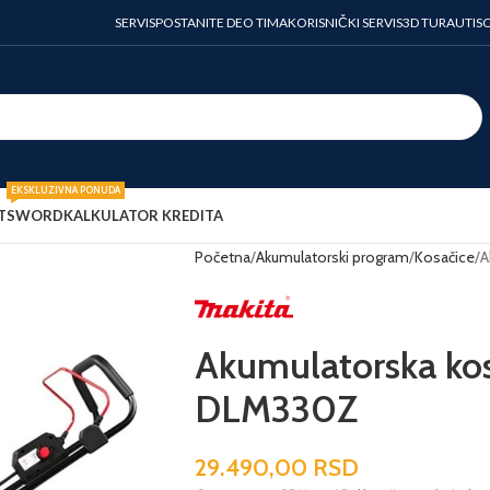
SERVIS
POSTANITE DEO TIMA
KORISNIČKI SERVIS
3D TURA
UTIS
EKSKLUZIVNA PONUDA
T
SWORD
KALKULATOR KREDITA
Početna
Akumulatorski program
Kosačice
A
Akumulatorska kos
DLM330Z
29.490,00
RSD