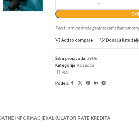
DOD
Peraš vam ne može garantovati ažurnost cena i 
Add to compare
Dodaj u listu želj
Šifra proizvoda:
3906
Kategorija:
Kosačice
PDF
Podeli:
ATNE INFORMACIJE
KALKULATOR RATE KREDITA