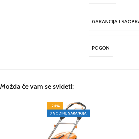
GARANCIJA I SAOB
POGON
Možda će vam se svideti:
-24%
3 GODINE GARANCIJA