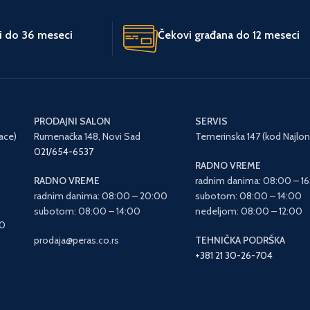
JEDINICA MERE
kom.
kom.
ti do 36 meseci
Čekovi građana do 12 meseci
ZEMLJA POREKLA
SAD
LA
Kina
UVOZNIK
Moto-Bike
Agromarket
PRODAJNI SALON
SERVIS
ace)
Rumenačka 148, Novi Sad
Temerinska 147 (kod Najlon
021/654-6537
RADNO VREME
RADNO VREME
radnim danima: 08:00 – 1
radnim danima: 08:00 – 20:00
subotom: 08:00 – 14:00
subotom: 08:00 – 14:00
nedeljom: 08:00 – 12:00
00
prodaja@peras.co.rs
TEHNIČKA PODRŠKA
+381 21 30-26-704