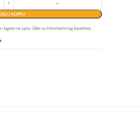
AJ U KORPU
lagera na sajtu. Slike su informativnog karaktera.
a