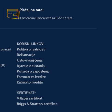
JEDINICA MERE
kom.
Plaćaj na rate!
ZEMLJA POR
Karticama Banca Intesa 3 do 12 rata
ZEMLJA POREKLA
SAD
UVOZNIK
UVOZNIK
Moto-Bike
KORISNI LINKOVI
 pijace)
Politika privatnosti
Reklamacije
Uslovi korišćenja
6:00
Izjava o odustanku
Potvrda o zaposlenju
Formular za kredite
Kalkulator kredita
SERTIFIKATI:
Villager sertifikat
Briggs & Stratton sertifikat