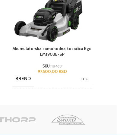
Akumulatorska samohodna kosačica Ego
Akumulatorsk
LM1903E-SP
72
SKU:
18463
97.500,00
RSD
BREND
BREND
EGO
NAMENA
NAMENA
Poluprofesionalni
DODACI
Elektro start
,
Sa korpom
,
DODACI
Samohodna
JEDINICA M