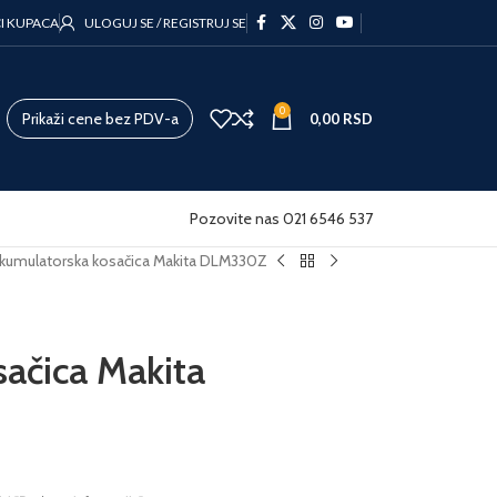
CI KUPACA
ULOGUJ SE / REGISTRUJ SE
0
Prikaži cene bez PDV-a
0,00
RSD
Pozovite nas 021 6546 537
kumulatorska kosačica Makita DLM330Z
ačica Makita