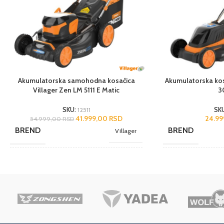
Akumulatorska samohodna kosačica
Akumulatorska kos
Villager Zen LM 5111 E Matic
3
SKU:
12511
SK
41.999,00
RSD
24.9
54.999,00
RSD
BREND
BREND
Villager
NAMENA
NAMENA
Hobi
Elektro start
,
Sa korpom
,
DODACI
DODACI
Samohodna