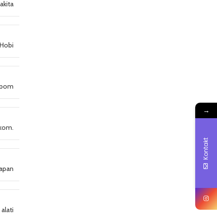
akita
Hobi
rpom
→
kom.
Kontakt
Japan
alati