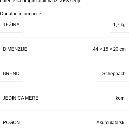
baterije sa drugim alatima iz IXES serije.
Dodatne informacije
TEŽINA
1,7 kg
DIMENZIJE
44 × 15 × 20 cm
BREND
Scheppach
JEDINICA MERE
kom.
POGON
Akumulatorski