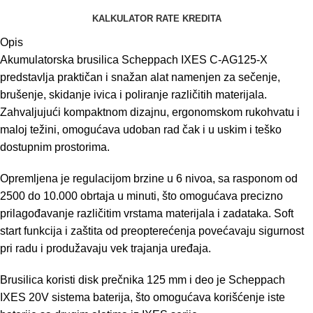
KALKULATOR RATE KREDITA
Opis
Akumulatorska brusilica Scheppach IXES C-AG125-X
predstavlja praktičan i snažan alat namenjen za sečenje,
brušenje, skidanje ivica i poliranje različitih materijala.
Zahvaljujući kompaktnom dizajnu, ergonomskom rukohvatu i
maloj težini, omogućava udoban rad čak i u uskim i teško
dostupnim prostorima.
Opremljena je regulacijom brzine u 6 nivoa, sa rasponom od
2500 do 10.000 obrtaja u minuti, što omogućava precizno
prilagođavanje različitim vrstama materijala i zadataka. Soft
start funkcija i zaštita od preopterećenja povećavaju sigurnost
pri radu i produžavaju vek trajanja uređaja.
Brusilica koristi disk prečnika 125 mm i deo je Scheppach
IXES 20V sistema baterija, što omogućava korišćenje iste