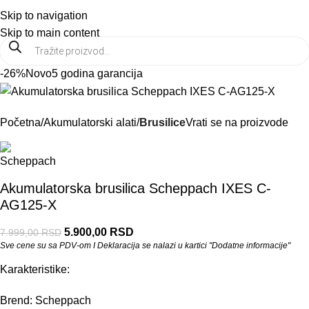
PRODAJA:
021 6546 537
Prikaži cene bez PDV-a
Skip to navigation
Meni
Skip to main content
-26%
Novo
5 godina garancija
Početna
Akumulatorski alati
Brusilice
Vrati se na proizvode
Akumulatorska brusilica Scheppach IXES C-
AG125-X
5.900,00
RSD
7.999,00
RSD
Sve cene su sa PDV-om I Deklaracija se nalazi u kartici "Dodatne informacije"
Karakteristike:
Brend: Scheppach