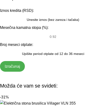
Iznos kredita (RSD):
Mesečna kamatna stopa (%):
Broj meseci otplate:
Izračunaj
Možda će vam se svideti:
-31%