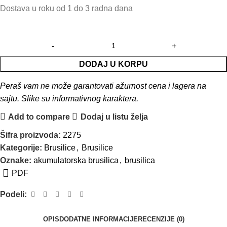
Dostava u roku od 1 do 3 radna dana
DODAJ U KORPU
Peraš vam ne može garantovati ažurnost cena i lagera na
sajtu. Slike su informativnog karaktera.
Add to compare
Dodaj u listu želja
Šifra proizvoda:
2275
Kategorije:
Brusilice
,
Brusilice
Oznake:
akumulatorska brusilica
,
brusilica
PDF
Podeli:
OPIS
DODATNE INFORMACIJE
RECENZIJE (0)