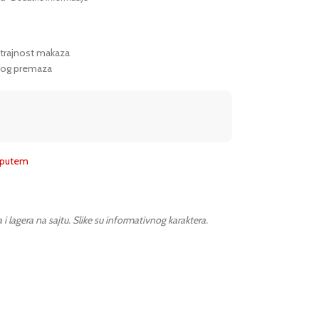
otrajnost makaza
jivog premaza
m putem
lagera na sajtu. Slike su informativnog karaktera.