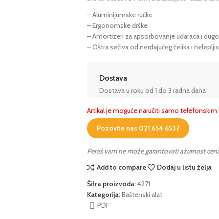
– Aluminijumske ručke
– Ergonomske drške
– Amortizeri za apsorbovanje udaraca i dug
– Oštra sečiva od nerđajućeg čelika i nelepl
Dostava
Dostava u roku od 1 do 3 radna dana
Artikal je moguće naručiti samo telefonski
Pozovite nas 021 654 6537
Peraš vam ne može garantovati ažurnost cena i 
Add to compare
Dodaj u listu želja
Šifra proizvoda:
4271
Kategorija:
Baštenski alat
PDF