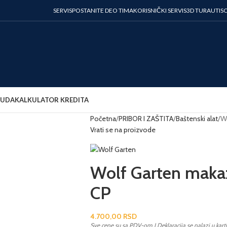
SERVIS
POSTANITE DEO TIMA
KORISNIČKI SERVIS
3D TURA
UTIS
NUDA
KALKULATOR KREDITA
Početna
PRIBOR I ZAŠTITA
Baštenski alat
W
Vrati se na proizvode
Wolf Garten maka
CP
4.700,00
RSD
Sve cene su sa PDV-om I Deklaracija se nalazi u kart