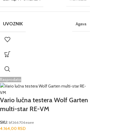
UVOZNIK
Agava
Rasprodato
Vario lučna testera Wolf Garten
multi-star RE-VM
SKU:
bf266706eaee
4.164,00
RSD