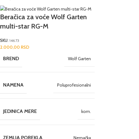
Beračica za voće Wolf Garten
multi-star RG-M
SKU:
14673
2.000,00
RSD
BREND
Wolf Garten
NAMENA
Poluprofesionalni
JEDINICA MERE
kom.
ZEMLJA POREKLA
Nemačka