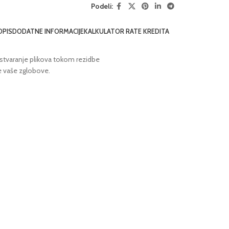
Podeli:
OPIS
DODATNE INFORMACIJE
KALKULATOR RATE KREDITA
stvaranje plikova tokom rezidbe
je vaše zglobove.