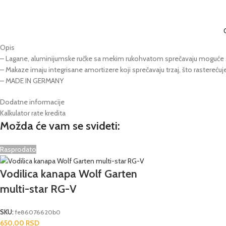
Opis
– Lagane, aluminijumske ručke sa mekim rukohvatom sprečavaju moguće 
– Makaze imaju integrisane amortizere koji sprečavaju trzaj, što rastereću
– MADE IN GERMANY
Dodatne informacije
Kalkulator rate kredita
Možda će vam se svideti:
Rasprodato
Vodilica kanapa Wolf Garten
multi-star RG-V
SKU:
fe86076620b0
650,00
RSD