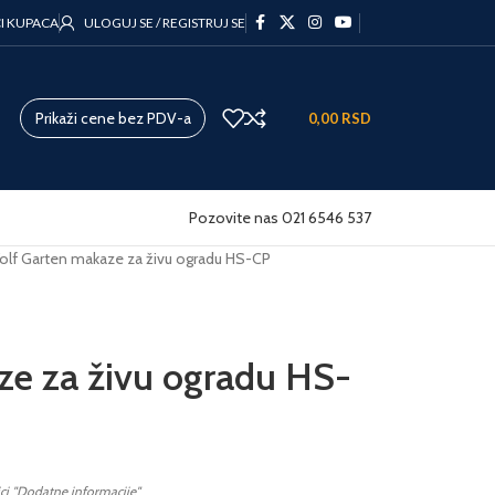
CI KUPACA
ULOGUJ SE / REGISTRUJ SE
Prikaži cene bez PDV-a
0,00
RSD
Pozovite nas 021 6546 537
olf Garten makaze za živu ogradu HS-CP
ze za živu ogradu HS-
ici "Dodatne informacije"