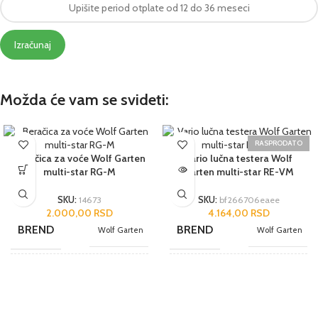
Izračunaj
Možda će vam se svideti:
RASPRODATO
Beračica za voće Wolf Garten
Vario lučna testera Wolf
multi-star RG-M
Garten multi-star RE-VM
SKU:
14673
SKU:
bf266706eaee
2.000,00
RSD
4.164,00
RSD
BREND
BREND
Wolf Garten
Wolf Garten
NAMENA
NAMENA
Poluprofesionalni
Poluprofesionalni