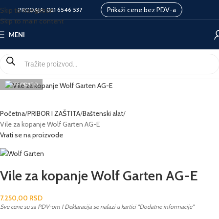
Prikaži cene bez PDV-a
Skip to navigation
PRODAJA:
021 6546 537
Skip to main content
MENI
RASPRODATO
Početna
PRIBOR I ZAŠTITA
Baštenski alat
Vile za kopanje Wolf Garten AG-E
Vrati se na proizvode
Vile za kopanje Wolf Garten AG-E
7.250,00
RSD
Sve cene su sa PDV-om I Deklaracija se nalazi u kartici "Dodatne informacije"