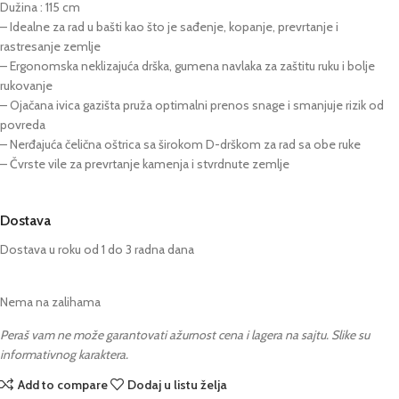
Dužina : 115 cm
– Idealne za rad u bašti kao što je sađenje, kopanje, prevrtanje i
rastresanje zemlje
– Ergonomska neklizajuća drška, gumena navlaka za zaštitu ruku i bolje
rukovanje
– Ojačana ivica gazišta pruža optimalni prenos snage i smanjuje rizik od
povreda
– Nerđajuća čelična oštrica sa širokom D-drškom za rad sa obe ruke
– Čvrste vile za prevrtanje kamenja i stvrdnute zemlje
Dostava
Dostava u roku od 1 do 3 radna dana
Nema na zalihama
Peraš vam ne može garantovati ažurnost cena i lagera na sajtu. Slike su
informativnog karaktera.
Add to compare
Dodaj u listu želja