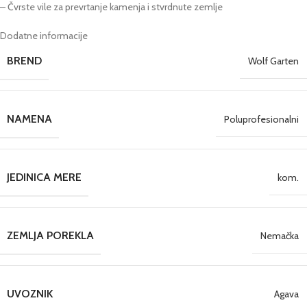
– Čvrste vile za prevrtanje kamenja i stvrdnute zemlje
Dodatne informacije
BREND
Wolf Garten
NAMENA
Poluprofesionalni
JEDINICA MERE
kom.
ZEMLJA POREKLA
Nemačka
UVOZNIK
Agava