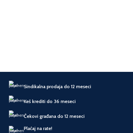
JEDINICA MERE
JEDINICA MERE
kom.
kom.
ZEMLJA
ZEMLJA
Nemačka
Nemačka
POREKLA
POREKLA
UVOZNIK
UVOZNIK
Agava
Agava
Sindikalna prodaja do 12 meseci
Keš krediti do 36 meseci
Čekovi građana do 12 meseci
Plaćaj na rate!