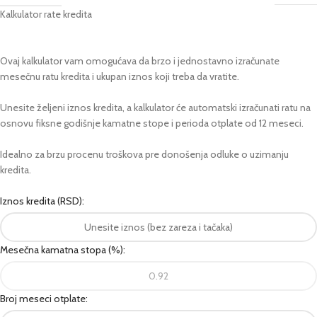
Kalkulator rate kredita
Ovaj kalkulator vam omogućava da brzo i jednostavno izračunate
mesečnu ratu kredita i ukupan iznos koji treba da vratite.
Unesite željeni iznos kredita, a kalkulator će automatski izračunati ratu na
osnovu fiksne godišnje kamatne stope i perioda otplate od 12 meseci.
Idealno za brzu procenu troškova pre donošenja odluke o uzimanju
kredita.
Iznos kredita (RSD):
Mesečna kamatna stopa (%):
Broj meseci otplate: