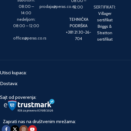
subotom:
08:00 –
08:00 –
prodaja@peras.co.rs
12:00
SERTIFIKATI:
14:00
Villager
nedeljom:
TEHNIČKA
sertifikat
08:00 – 12:00
PODRŠKA
Briggs &
+381 21 30-26-
Stratton
office@peras.co.rs
704
sertifikat
Utisci kupaca:
Dostava:
Sajt od poverenja:
Zaprati nas na društvenim mrežama: