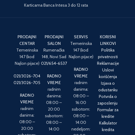
Karticama Banca Intesa 3 do 12 rata
PRODAJNI
PRODAJNI
SERVIS
KORISNI
CENTAR
SALON
Temerinska
LINKOVI
Temerinska
Rumenačka
147 (kod
Politika
147 (kod
148, Novi Sad
Najlon pijace)
privatnosti
Najlon pijace)
021/654-6537
Reklamacije
RADNO
Uslovi
021/3026-704
RADNO
VREME
korišćenja
021/3026-705
VREME
radnim
Izjava o
radnim
danima:
odustanku
RADNO
danima:
08:00 –
Potvrda o
VREME
08:00 –
16:00
zaposlenju
radnim
20:00
subotom:
Formular za
danima:
subotom:
08:00 –
kredite
08:00 –
08:00 –
14:00
Kalkulator
20:00
14:00
nedeljom:
kredita