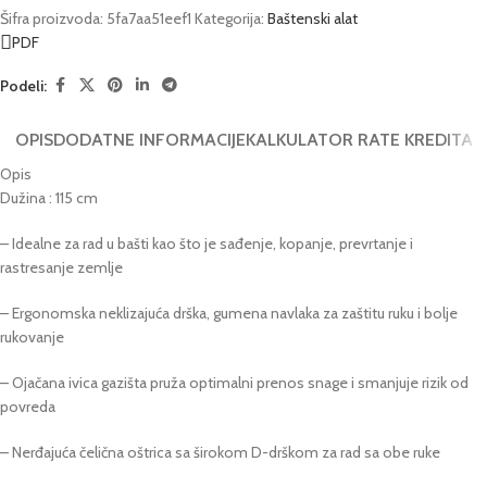
Šifra proizvoda:
5fa7aa51eef1
Kategorija:
Baštenski alat
PDF
Podeli:
OPIS
DODATNE INFORMACIJE
KALKULATOR RATE KREDITA
Opis
Dužina : 115 cm
– Idealne za rad u bašti kao što je sađenje, kopanje, prevrtanje i
rastresanje zemlje
– Ergonomska neklizajuća drška, gumena navlaka za zaštitu ruku i bolje
rukovanje
– Ojačana ivica gazišta pruža optimalni prenos snage i smanjuje rizik od
povreda
– Nerđajuća čelična oštrica sa širokom D-drškom za rad sa obe ruke