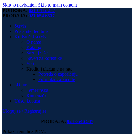
Skip to navigation
Skip to main content
PODRŠKA:
021 6412 287
PRODAJA:
021 654 6537
Servis
Postanite deo tima
Korisnički servis
O nama
Katalog
Saznaj više
Saveti za korisnike
Vesti
Krediti i plaćanje na rate
Potvrda o zaposlenju
Formular za kredite
3D tura
Temerinska
Rumenačka
Utisci kupaca
Uloguj se / Registruj se
PRODAJA:
021 6546 537
Prikaži cene bez PDV-a