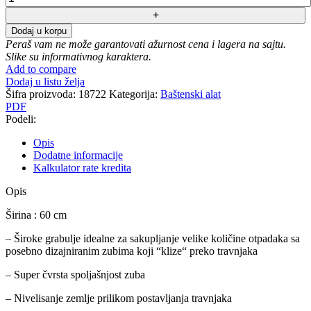
grabulje
Wolf
Dodaj u korpu
Garten
Peraš vam ne može garantovati ažurnost cena i lagera na sajtu.
multi-
Slike su informativnog karaktera.
star
Add to compare
UH-
Dodaj u listu želja
M
Šifra proizvoda:
18722
Kategorija:
Baštenski alat
60
PDF
količina
Podeli:
Opis
Dodatne informacije
Kalkulator rate kredita
Opis
Širina : 60 cm
– Široke grabulje idealne za sakupljanje velike količine otpadaka sa
posebno dizajniranim zubima koji “klize“ preko travnjaka
– Super čvrsta spoljašnjost zuba
– Nivelisanje zemlje prilikom postavljanja travnjaka