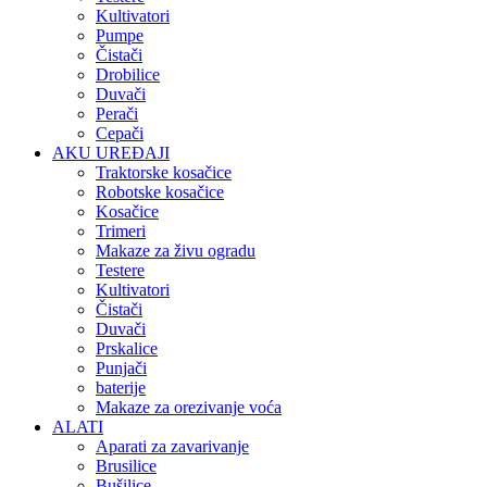
Kultivatori
Pumpe
Čistači
Drobilice
Duvači
Perači
Cepači
AKU UREĐAJI
Traktorske kosačice
Robotske kosačice
Kosačice
Trimeri
Makaze za živu ogradu
Testere
Kultivatori
Čistači
Duvači
Prskalice
Punjači
baterije
Makaze za orezivanje voća
ALATI
Aparati za zavarivanje
Brusilice
Bušilice