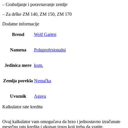
– Grabuljanje i poravnavanje zemlje
– Za drške ZM 140, ZM 150, ZM 170
Dodatne informacije
Brend
Wolf Garten
Namena
Poluprofesionalni
Jedinica mere
kom.
Zemlja porekla
Nemačka
Uvoznik
Agava
Kalkulator rate kredita
Ovaj kalkulator vam omogućava da brzo i jednostavno izračunate
mesečnu ratu kredita i ukupan iznos koji treba da vratite.