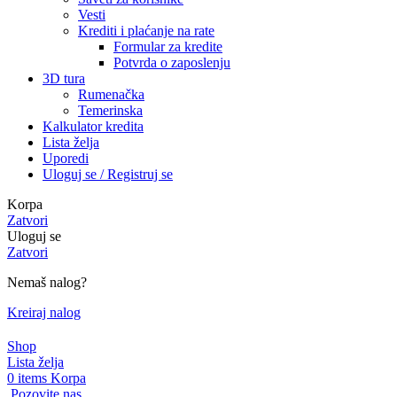
Vesti
Krediti i plaćanje na rate
Formular za kredite
Potvrda o zaposlenju
3D tura
Rumenačka
Temerinska
Kalkulator kredita
Lista želja
Uporedi
Uloguj se / Registruj se
Korpa
Zatvori
Uloguj se
Zatvori
Nemaš nalog?
Kreiraj nalog
Shop
Lista želja
0
items
Korpa
Pozovite nas