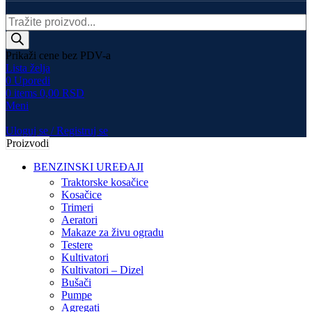
Products
search
Prikaži cene bez PDV-a
Lista želja
0
Uporedi
0
items
0,00
RSD
Meni
Uloguj se / Registruj se
Proizvodi
BENZINSKI UREĐAJI
Traktorske kosačice
Kosačice
Trimeri
Aeratori
Makaze za živu ogradu
Testere
Kultivatori
Kultivatori – Dizel
Bušači
Pumpe
Agregati