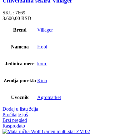
Univerzalna sekira Villager
SKU:
7669
3.600,00
RSD
Brend
Villager
Namena
Hobi
Jedinica mere
kom.
Zemlja porekla
Kina
Uvoznik
Agromarket
Dodaj u listu želja
Pročitajte još
Brzi pregled
Rasprodato