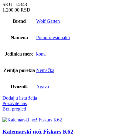
SKU:
14343
1.200,00
RSD
Brend
Wolf Garten
Namena
Poluprofesionalni
Jedinica mere
kom.
Zemlja porekla
Nemačka
Uvoznik
Agava
Dodaj u listu želja
Pozovite nas
Brzi pregled
Kalemarski nož Fiskars K62