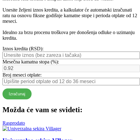
Unesite željeni iznos kredita, a kalkulator će automatski izračunati
ratu na osnovu fiksne godišnje kamatne stope i perioda otplate od 12
meseci.
Idealno za brzu procenu troškova pre donošenja odluke o uzimanju
kredita.
Iznos kredita (RSD):
Mesečna kamatna stopa (%):
Broj meseci otplate:
Izračunaj
Možda će vam se svideti:
Rasprodato