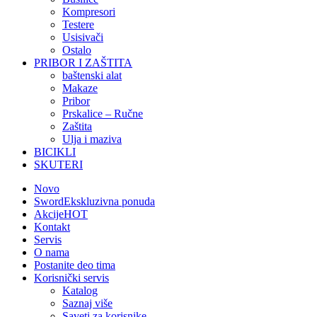
Kompresori
Testere
Usisivači
Ostalo
PRIBOR I ZAŠTITA
baštenski alat
Makaze
Pribor
Prskalice – Ručne
Zaštita
Ulja i maziva
BICIKLI
SKUTERI
Novo
Sword
Ekskluzivna ponuda
Akcije
HOT
Kontakt
Servis
O nama
Postanite deo tima
Korisnički servis
Katalog
Saznaj više
Saveti za korisnike