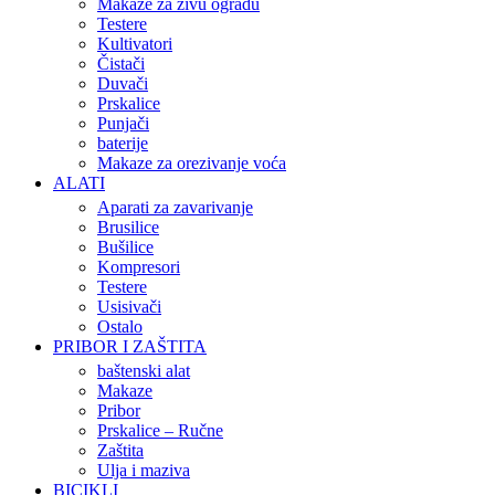
Makaze za živu ogradu
Testere
Kultivatori
Čistači
Duvači
Prskalice
Punjači
baterije
Makaze za orezivanje voća
ALATI
Aparati za zavarivanje
Brusilice
Bušilice
Kompresori
Testere
Usisivači
Ostalo
PRIBOR I ZAŠTITA
baštenski alat
Makaze
Pribor
Prskalice – Ručne
Zaštita
Ulja i maziva
BICIKLI