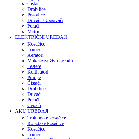
Čistači
Drobilice
Prskalice
Duvači / Usisivači
Perači
Motori
ELEKTRIČNI UREĐAJI
Kosačice
Trimeri
Aeratori
Makaze za živu ogradu
Testere
Kultivatori
Pumpe
Čistači
Drobilice
Duvači
Perači
Cepači
AKU UREĐAJI
Traktorske kosačice
Robotske kosačice
Kosačice
Trimeri