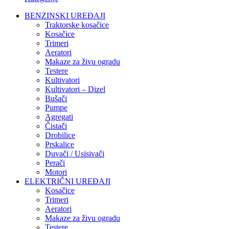
BENZINSKI UREĐAJI
Traktorske kosačice
Kosačice
Trimeri
Aeratori
Makaze za živu ogradu
Testere
Kultivatori
Kultivatori – Dizel
Bušači
Pumpe
Agregati
Čistači
Drobilice
Prskalice
Duvači / Usisivači
Perači
Motori
ELEKTRIČNI UREĐAJI
Kosačice
Trimeri
Aeratori
Makaze za živu ogradu
Testere