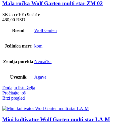
Mala ručka Wolf Garten multi-star ZM 02
SKU:
ce101c9e2a1e
480,00
RSD
Brend
Wolf Garten
Jedinica mere
kom.
Zemlja porekla
Nemačka
Uvoznik
Agava
Dodaj u listu želja
Pročitajte još
Brzi pregled
Mini kultivator Wolf Garten multi-star LA-M