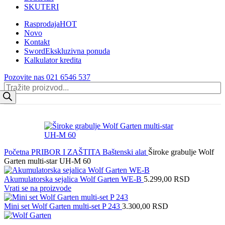
SKUTERI
Rasprodaja
HOT
Novo
Kontakt
Sword
Ekskluzivna ponuda
Kalkulator kredita
Pozovite nas 021 6546 537
Products
search
Početna
PRIBOR I ZAŠTITA
Baštenski alat
Široke grabulje Wolf
Garten multi-star UH-M 60
Akumulatorska sejalica Wolf Garten WE-B
5.299,00
RSD
Vrati se na proizvode
Mini set Wolf Garten multi-set P 243
3.300,00
RSD