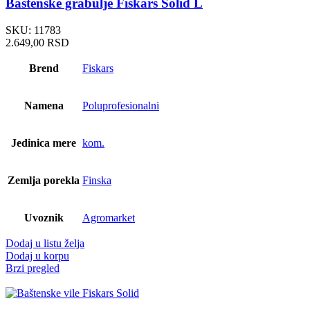
Baštenske grabulje Fiskars Solid L
SKU:
11783
2.649,00
RSD
Brend
Fiskars
Namena
Poluprofesionalni
Jedinica mere
kom.
Zemlja porekla
Finska
Uvoznik
Agromarket
Dodaj u listu želja
Dodaj u korpu
Brzi pregled