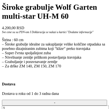
Široke grabulje Wolf Garten
multi-star UH-M 60
4.200,00
RSD
Sve cene su sa PDV-om I Deklaracija se nalazi u kartici "Dodatne informacije"
Širina : 60 cm
– Široke grabulje idealne za sakupljanje velike količine otpadaka sa
posebno dizajniranim zubima koji “klize“ preko travnjaka
– Super čvrsta spoljašnjost zuba
– Nivelisanje zemlje prilikom postavljanja travnjaka
– Grabuljanje i poravnavanje zemlje
– Za drške ZM 140, ZM 150, ZM 170
Dostava
Dostava u roku od 1 do 3 radna dana
Široke