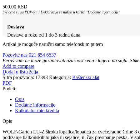
500,00
RSD
Sve cene su sa PDV-om I Deklaracija se nalazi u kartici "Dodatne informacije"
Dostava
Dostava u roku od 1 do 3 radna dana
Artikal je moguće naručiti samo telefonskim putem
Pozovite nas 021 654 6537
Peraš vam ne može garantovati ažurnost cena i lagera na sajtu. Slike
Add to compare
Dodaj u listu želja
Šifra proizvoda:
17393
Kategorija:
Baštenski alat
PDF
Podeli:
Opis
Dodatne informacije
Kalkulator rate kredita
Opis
WOLF-Garten LU-Z široka lopatica/lopatica za cveće,radne širine 8 cm,
podizanje balkonskih biljaka ili sejalice, ili čak presipanje peska. 