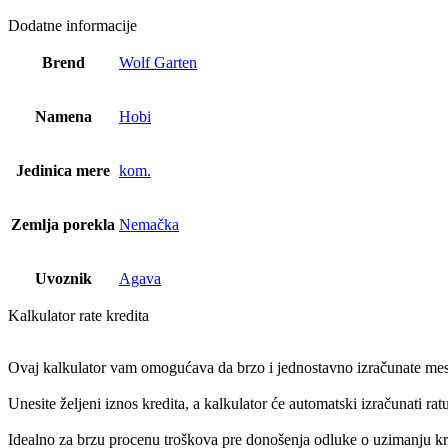
Dodatne informacije
Brend
Wolf Garten
Namena
Hobi
Jedinica mere
kom.
Zemlja porekla
Nemačka
Uvoznik
Agava
Kalkulator rate kredita
Ovaj kalkulator vam omogućava da brzo i jednostavno izračunate meseč
Unesite željeni iznos kredita, a kalkulator će automatski izračunati r
Idealno za brzu procenu troškova pre donošenja odluke o uzimanju kr