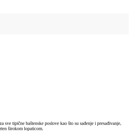
a sve tipične baštenske poslove kao što su sađenje i presađivanje,
arten širokom lopaticom.