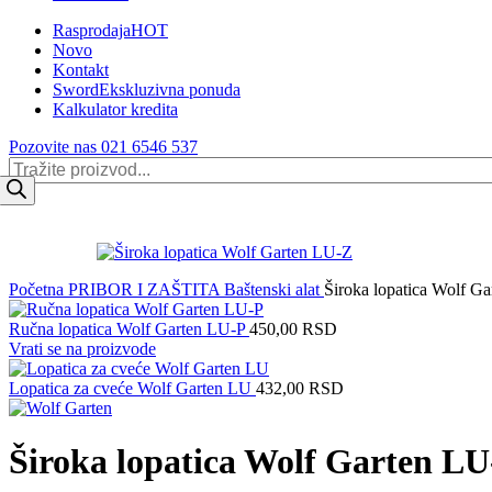
Rasprodaja
HOT
Novo
Kontakt
Sword
Ekskluzivna ponuda
Kalkulator kredita
Pozovite nas 021 6546 537
Products
search
Početna
PRIBOR I ZAŠTITA
Baštenski alat
Široka lopatica Wolf G
Ručna lopatica Wolf Garten LU-P
450,00
RSD
Vrati se na proizvode
Lopatica za cveće Wolf Garten LU
432,00
RSD
Široka lopatica Wolf Garten L