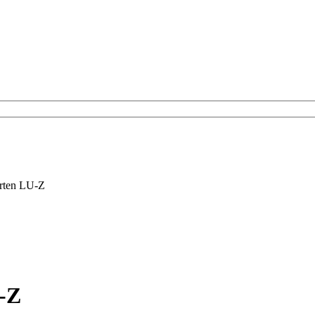
arten LU-Z
U-Z