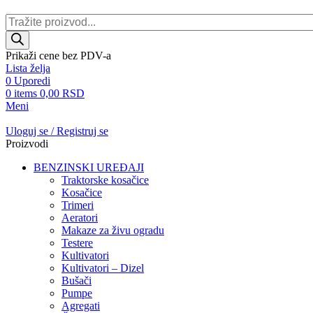
Products
search
Prikaži cene bez PDV-a
Lista želja
0
Uporedi
0
items
0,00
RSD
Meni
Uloguj se / Registruj se
Proizvodi
BENZINSKI UREĐAJI
Traktorske kosačice
Kosačice
Trimeri
Aeratori
Makaze za živu ogradu
Testere
Kultivatori
Kultivatori – Dizel
Bušači
Pumpe
Agregati