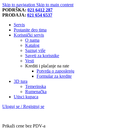
Skip to navigation
Skip to main content
PODRŠKA:
021 6412 287
PRODAJA:
021 654 6537
Servis
Postanite deo tima
Korisnički servis
O nama
Katalog
Saznaj više
Saveti za korisnike
Vesti
Krediti i plaćanje na rate
Potvrda o zaposlenju
Formular za kredite
3D tura
Temerinska
Rumenačka
Utisci kupaca
Uloguj se / Registruj se
Prikaži cene bez PDV-a