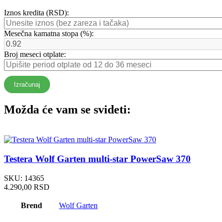
Iznos kredita (RSD):
Mesečna kamatna stopa (%):
Broj meseci otplate:
Izračunaj
Možda će vam se svideti:
Testera Wolf Garten multi-star PowerSaw 370
SKU:
14365
4.290,00
RSD
Brend
Wolf Garten