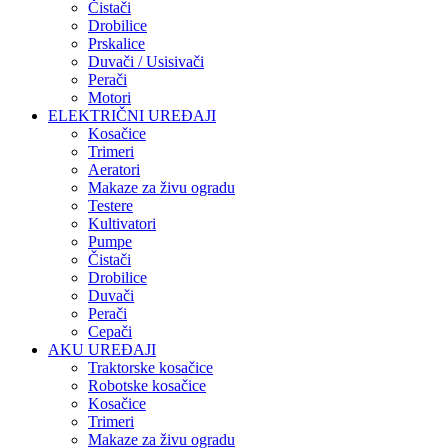
Čistači
Drobilice
Prskalice
Duvači / Usisivači
Perači
Motori
ELEKTRIČNI UREĐAJI
Kosačice
Trimeri
Aeratori
Makaze za živu ogradu
Testere
Kultivatori
Pumpe
Čistači
Drobilice
Duvači
Perači
Cepači
AKU UREĐAJI
Traktorske kosačice
Robotske kosačice
Kosačice
Trimeri
Makaze za živu ogradu