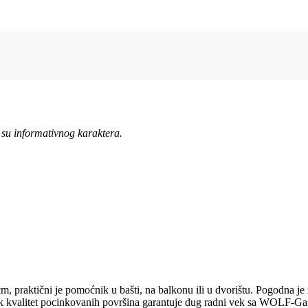
 su informativnog karaktera.
 praktični je pomoćnik u bašti, na balkonu ili u dvorištu. Pogodna je z
Visok kvalitet pocinkovanih površina garantuje dug radni vek sa WOLF-G