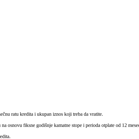
nu ratu kredita i ukupan iznos koji treba da vratite.
atu na osnovu fiksne godišnje kamatne stope i perioda otplate od 12 mesec
edita.