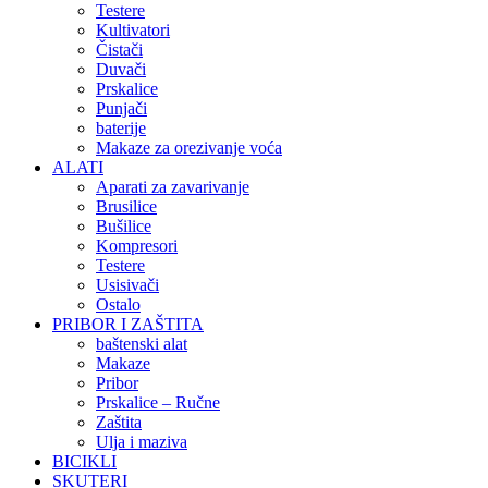
Testere
Kultivatori
Čistači
Duvači
Prskalice
Punjači
baterije
Makaze za orezivanje voća
ALATI
Aparati za zavarivanje
Brusilice
Bušilice
Kompresori
Testere
Usisivači
Ostalo
PRIBOR I ZAŠTITA
baštenski alat
Makaze
Pribor
Prskalice – Ručne
Zaštita
Ulja i maziva
BICIKLI
SKUTERI