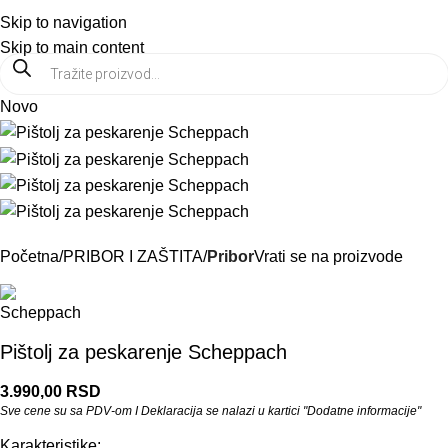
PRODAJA:
021 6546 537
Prikaži cene bez PDV-a
Skip to navigation
Meni
Skip to main content
Novo
Početna
PRIBOR I ZAŠTITA
Pribor
Vrati se na proizvode
Pištolj za peskarenje Scheppach
3.990,00
RSD
Sve cene su sa PDV-om I Deklaracija se nalazi u kartici "Dodatne informacije"
Karakteristike: