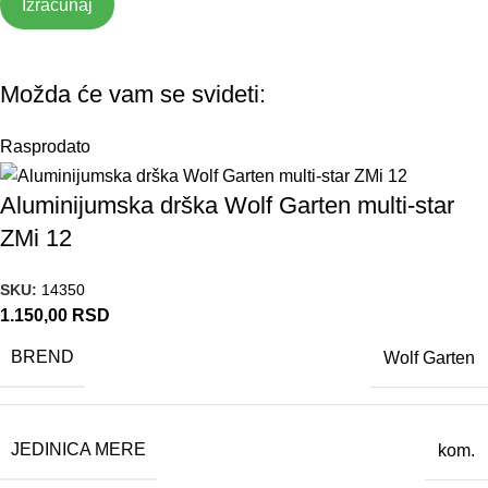
Izračunaj
Možda će vam se svideti:
Rasprodato
Aluminijumska drška Wolf Garten multi-star
ZMi 12
SKU:
14350
1.150,00
RSD
BREND
Wolf Garten
JEDINICA MERE
kom.