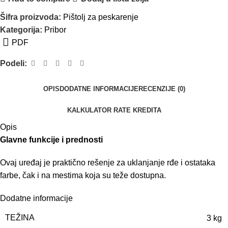
Šifra proizvoda:
Pištolj za peskarenje
Kategorija:
Pribor
PDF
Podeli:
OPIS
DODATNE INFORMACIJE
RECENZIJE (0)
KALKULATOR RATE KREDITA
Opis
Glavne funkcije i prednosti
Ovaj uređaj je praktično rešenje za uklanjanje rđe i ostataka
farbe, čak i na mestima koja su teže dostupna.
Dodatne informacije
TEŽINA
3 kg