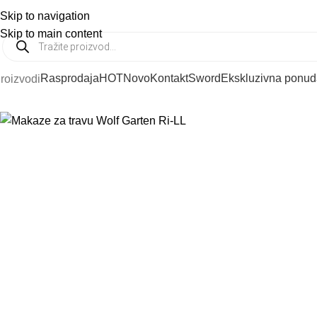
Skip to navigation
PODRŠKA:
021 6412 287
PRODAJA:
021 654 6537
Skip to main content
Rasprodaja
HOT
Novo
Kontakt
Sword
Ekskluzivna ponud
roizvodi