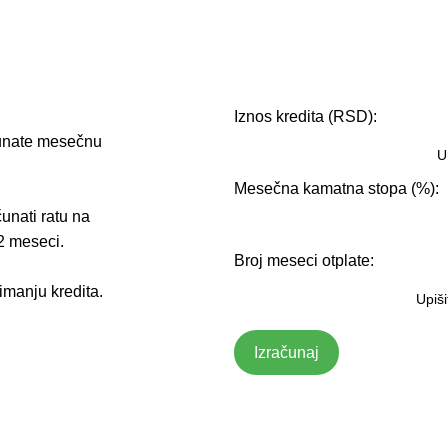
Iznos kredita (RSD):
čunate mesečnu
Mesečna kamatna stopa (%):
čunati ratu na
2 meseci.
Broj meseci otplate:
imanju kredita.
Izračunaj