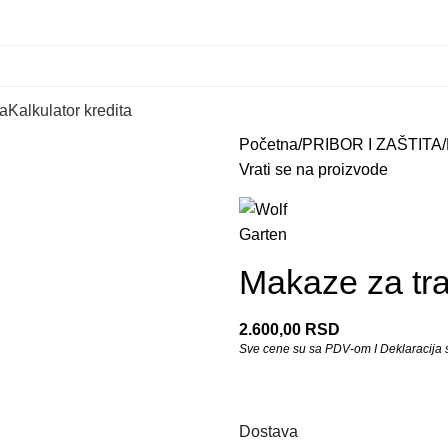
Servis
Postanite deo ti
a
Kalkulator kredita
Početna
PRIBOR I ZAŠTITA
Vrati se na proizvode
Makaze za tra
2.600,00
RSD
Sve cene su sa PDV-om I Deklaracija se
Dostava