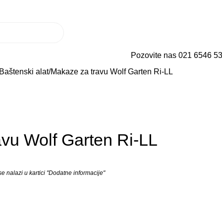
ma
Korisnički servis
3D tura
Utisci kupaca
Uloguj se / Registruj se
0,00
RS
Prikaži cene bez PDV-a
Pozovite nas 021 6546 5
Baštenski alat
Makaze za travu Wolf Garten Ri-LL
vu Wolf Garten Ri-LL
 nalazi u kartici "Dodatne informacije"