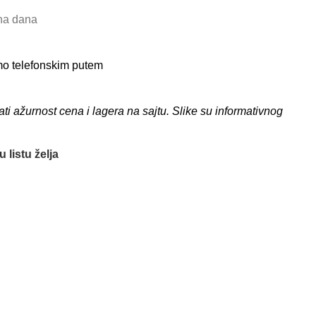
dna dana
amo telefonskim putem
 ažurnost cena i lagera na sajtu. Slike su informativnog
 listu želja