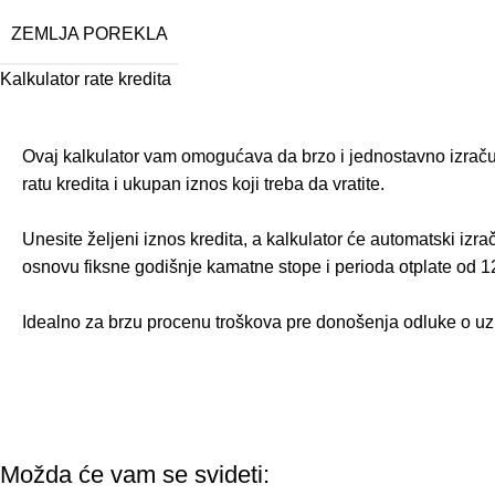
ZEMLJA POREKLA
Kalkulator rate kredita
Ovaj kalkulator vam omogućava da brzo i jednostavno izra
ratu kredita i ukupan iznos koji treba da vratite.
Unesite željeni iznos kredita, a kalkulator će automatski izra
osnovu fiksne godišnje kamatne stope i perioda otplate od 1
Idealno za brzu procenu troškova pre donošenja odluke o uz
Možda će vam se svideti: