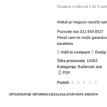
Dostava u roku od 1 do 3 ra
Artikal je moguće naručiti s
Pozovite nas 021 654 6537
Peraš vam ne može garantovati
karaktera.
Add to compare
Dodaj u
Šifra proizvoda:
14363
Kategorija:
Baštenski alat
PDF
Podeli:
OPIS
DODATNE INFORMACIJE
KALKULATOR RATE KREDITA