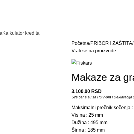
Servis
Postanite deo ti
a
Kalkulator kredita
Početna
PRIBOR I ZAŠTITA
Vrati se na proizvode
Makaze za gr
3.100,00
RSD
Sve cene su sa PDV-om I Deklaracija se
Maksimalni prečnik sečenja 
Visina : 25 mm
Dužina : 495 mm
Širina : 185 mm