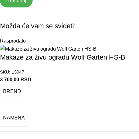
Izračunaj
Možda će vam se svideti:
Rasprodato
Makaze za živu ogradu Wolf Garten HS-B
SKU:
15947
3.700,00
RSD
BREND
NAMENA