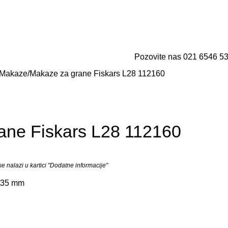
ma
Korisnički servis
3D tura
Utisci kupaca
Uloguj se / Registruj se
0
0,00
RS
Prikaži cene bez PDV-a
Pozovite nas 021 6546 5
Makaze
Makaze za grane Fiskars L28 112160
ane Fiskars L28 112160
 nalazi u kartici "Dodatne informacije"
: 35 mm