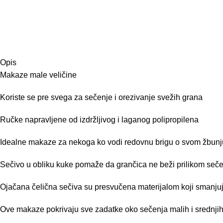
Opis
Makaze male veličine
Koriste se pre svega za sečenje i orezivanje svežih grana
Ručke napravljene od izdržljivog i laganog polipropilena
Idealne makaze za nekoga ko vodi redovnu brigu o svom žbunju
Sečivo u obliku kuke pomaže da grančica ne beži prilikom seč
Ojačana čelična sečiva su presvučena materijalom koji smanjuje
Ove makaze pokrivaju sve zadatke oko sečenja malih i srednji