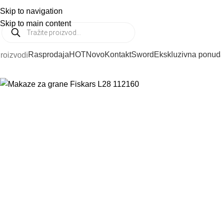
Skip to navigation
PODRŠKA:
021 6412 287
PRODAJA:
021 654 6537
Skip to main content
Rasprodaja
HOT
Novo
Kontakt
Sword
Ekskluzivna ponud
roizvodi