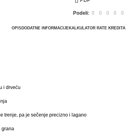
PDF
Podeli:
OPIS
DODATNE INFORMACIJE
KALKULATOR RATE KREDITA
 i drveću
enja
 trenje, pa je sečenje precizno i lagano
h grana