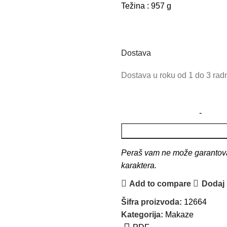
Težina : 957 g
Dostava
Dostava u roku od 1 do 3 ra
Peraš vam ne može garantovati
karaktera.
Add to compare
Dodaj u
Šifra proizvoda:
12664
Kategorija:
Makaze