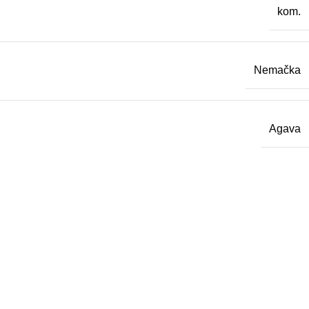
kom.
Nemačka
Agava