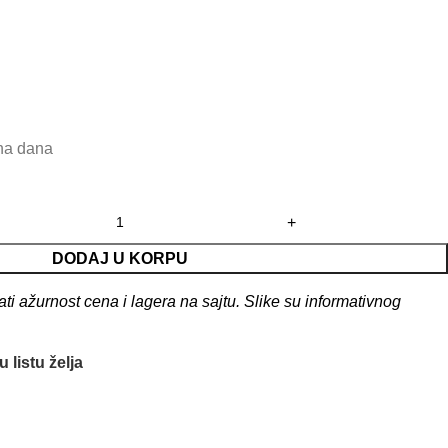
dna dana
DODAJ U KORPU
 ažurnost cena i lagera na sajtu. Slike su informativnog
 listu želja