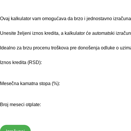
Ovaj kalkulator vam omogućava da brzo i jednostavno izračunate
Unesite željeni iznos kredita, a kalkulator će automatski izraču
Idealno za brzu procenu troškova pre donošenja odluke o uzima
Iznos kredita (RSD):
Mesečna kamatna stopa (%):
Broj meseci otplate: