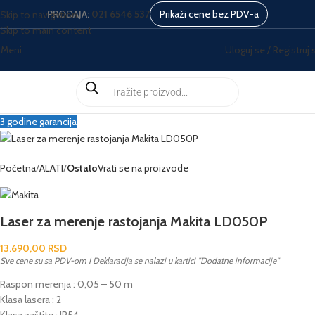
PRODAJA:
021 6546 537
Prikaži cene bez PDV-a
Skip to navigation
Skip to main content
Meni
Uloguj se / Registruj 
3 godine garancija
Početna
ALATI
Ostalo
Vrati se na proizvode
Laser za merenje rastojanja Makita LD050P
13.690,00
RSD
Sve cene su sa PDV-om I Deklaracija se nalazi u kartici "Dodatne informacije"
Raspon merenja : 0,05 – 50 m
Klasa lasera : 2