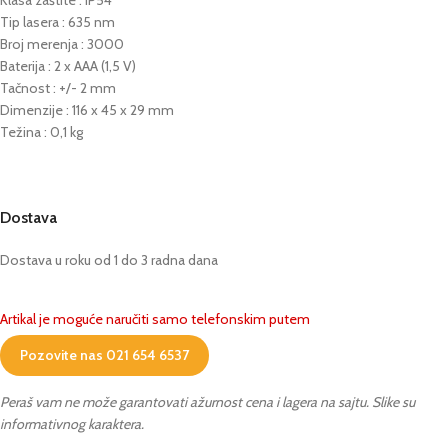
Klasa zaštite : IP54
Tip lasera : 635 nm
Broj merenja : 3000
Baterija : 2 x AAA (1,5 V)
Tačnost : +/- 2 mm
Dimenzije : 116 x 45 x 29 mm
Težina : 0,1 kg
Dostava
Dostava u roku od 1 do 3 radna dana
Artikal je moguće naručiti samo telefonskim putem
Pozovite nas 021 654 6537
Peraš vam ne može garantovati ažurnost cena i lagera na sajtu. Slike su
informativnog karaktera.