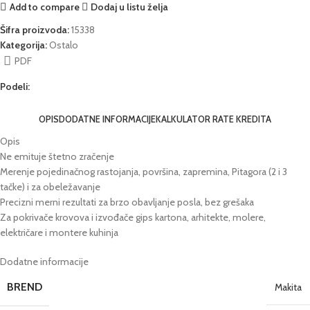
Add to compare
Dodaj u listu želja
Šifra proizvoda:
15338
Kategorija:
Ostalo
PDF
Podeli:
OPIS
DODATNE INFORMACIJE
KALKULATOR RATE KREDITA
Opis
Ne emituje štetno zračenje
Merenje pojedinačnog rastojanja, površina, zapremina, Pitagora (2 i 3
tačke) i za obeležavanje
Precizni merni rezultati za brzo obavljanje posla, bez grešaka
Za pokrivače krovova i izvođače gips kartona, arhitekte, molere,
električare i montere kuhinja
Dodatne informacije
BREND
Makita