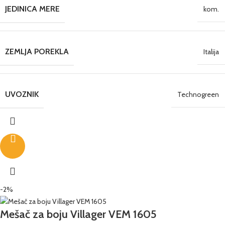
JEDINICA MERE
kom.
ZEMLJA POREKLA
Italija
UVOZNIK
Technogreen
-2%
Mešač za boju Villager VEM 1605