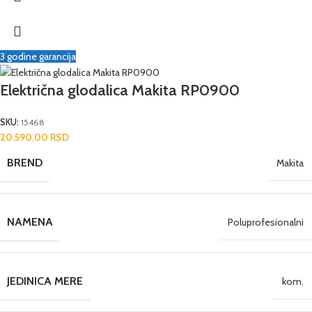
3 godine garancija
Električna glodalica Makita RP0900
SKU:
15468
20.590,00
RSD
BREND
Makita
NAMENA
Poluprofesionalni
JEDINICA MERE
kom.