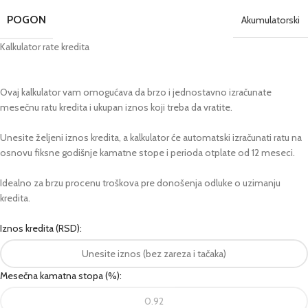
POGON
Akumulatorski
Kalkulator rate kredita
Ovaj kalkulator vam omogućava da brzo i jednostavno izračunate
mesečnu ratu kredita i ukupan iznos koji treba da vratite.
Unesite željeni iznos kredita, a kalkulator će automatski izračunati ratu na
osnovu fiksne godišnje kamatne stope i perioda otplate od 12 meseci.
Idealno za brzu procenu troškova pre donošenja odluke o uzimanju
kredita.
Iznos kredita (RSD):
Mesečna kamatna stopa (%):