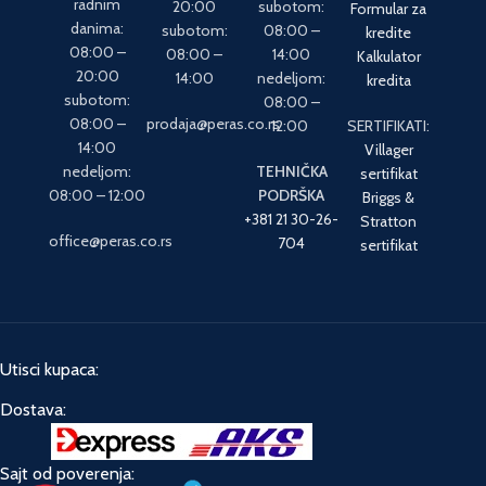
radnim
20:00
subotom:
Formular za
danima:
subotom:
08:00 –
kredite
08:00 –
08:00 –
14:00
Kalkulator
20:00
14:00
nedeljom:
kredita
subotom:
08:00 –
08:00 –
prodaja@peras.co.rs
12:00
SERTIFIKATI:
14:00
Villager
nedeljom:
TEHNIČKA
sertifikat
08:00 – 12:00
PODRŠKA
Briggs &
+381 21 30-26-
Stratton
office@peras.co.rs
704
sertifikat
Utisci kupaca:
Dostava:
Sajt od poverenja: