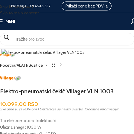
Prikaži cene bez PDV-a
Skip to navigation
PRODAJA:
021 6546 537
Skip to main content
MENI
Početna
ALATI
Bušilice
Elektro-pneumatski čekić Villager VLN 1003
10.099,00
RSD
Sve cene su sa PDV-om I Deklaracija se nalazi u kartici "Dodatne informacije"
Tip elektromotora : kolektorski
Ulazna snaga : 1050 W
Broj obrtaja u minuti : 0 – 1050