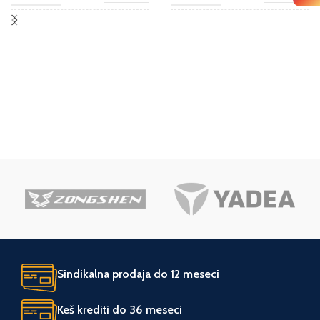
NAMENA
NAMENA
Hobi
Hobi
JEDINICA MERE
JEDINICA MERE
kom.
kom.
ZEMLJA POREKLA
ZEMLJA POREKLA
Kina
Kina
UVOZNIK
UVOZNIK
Agromarket
Agromarket
Sindikalna prodaja do 12 meseci
Keš krediti do 36 meseci