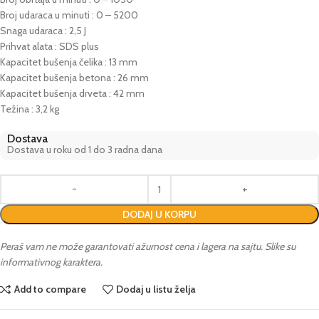
Broj udaraca u minuti : 0 – 5200
Snaga udaraca : 2,5 J
Prihvat alata : SDS plus
Kapacitet bušenja čelika : 13 mm
Kapacitet bušenja betona : 26 mm
Kapacitet bušenja drveta : 42 mm
Težina : 3,2 kg
Dostava
Dostava u roku od 1 do 3 radna dana
DODAJ U KORPU
Peraš vam ne može garantovati ažurnost cena i lagera na sajtu. Slike su
informativnog karaktera.
Add to compare
Dodaj u listu želja