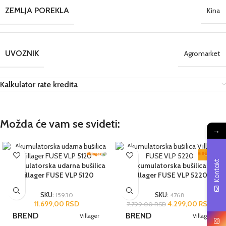
ZEMLJA POREKLA
Kina
UVOZNIK
Agromarket
Kalkulator rate kredita
Možda će vam se svideti:
→
-45%
Kontakt
Akumulatorska udarna bušilica
Akumulatorska bušilica
Villager FUSE VLP 5120
Villager FUSE VLP 5220
SKU:
15930
SKU:
4768
11.699,00
RSD
4.299,00
RSD
7.799,00
RSD
BREND
BREND
Villager
Villager