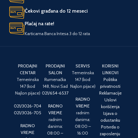
Čekovi građana do 12 meseci
Plaćaj na rate!
Karticama Banca Intesa 3 do 12 rata
PRODAJNI
PRODAJNI
SERVIS
KORISNI
CENTAR
SALON
Temerinska
LINKOVI
Temerinska
Rumenačka
147 (kod
Politika
147 (kod
148, Novi Sad
Najlon pijace)
privatnosti
Najlon pijace)
021/654-6537
Reklamacije
RADNO
Uslovi
021/3026-704
RADNO
VREME
korišćenja
021/3026-705
VREME
radnim
Izjava o
radnim
danima:
odustanku
RADNO
danima:
08:00 –
Potvrda o
VREME
08:00 –
16:00
zaposlenju