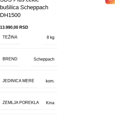
bušilica Scheppach
DH1500
13.990,00
RSD
TEŽINA
8 kg
BREND
Scheppach
JEDINICA MERE
kom.
ZEMLJA POREKLA
Kina