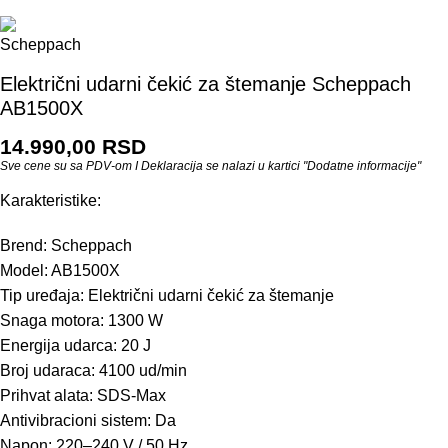
Električni udarni čekić za štemanje Scheppach
AB1500X
14.990,00
RSD
Sve cene su sa PDV-om I Deklaracija se nalazi u kartici "Dodatne informacije"
Karakteristike:
Brend: Scheppach
Model: AB1500X
Tip uređaja: Električni udarni čekić za štemanje
Snaga motora: 1300 W
Energija udarca: 20 J
Broj udaraca: 4100 ud/min
Prihvat alata: SDS-Max
Antivibracioni sistem: Da
Napon: 220–240 V / 50 Hz