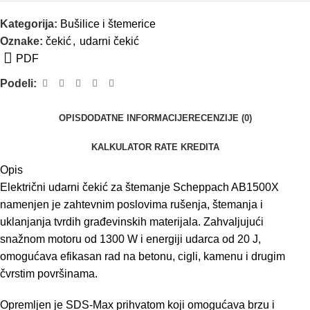
Kategorija:
Bušilice i štemerice
Oznake:
čekić
,
udarni čekić
PDF
Podeli:
OPIS
DODATNE INFORMACIJE
RECENZIJE (0)
KALKULATOR RATE KREDITA
Opis
Električni udarni čekić za štemanje Scheppach AB1500X
namenjen je zahtevnim poslovima rušenja, štemanja i
uklanjanja tvrdih građevinskih materijala. Zahvaljujući
snažnom motoru od 1300 W i energiji udarca od 20 J,
omogućava efikasan rad na betonu, cigli, kamenu i drugim
čvrstim površinama.
Opremljen je SDS-Max prihvatom koji omogućava brzu i