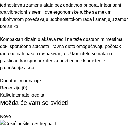
jednostavnu zamenu alata bez dodatnog pribora. Integrisani
antivibracioni sistem i dve ergonomske ručke sa mekim
rukohvatom povećavaju udobnost tokom rada i smanjuju zamor
korisnika.
Kompaktan dizajn olakšava rad i na teže dostupnim mestima,
dok isporučena špicasta i ravna dleto omogućavaju početak
rada odmah nakon raspakivanja. U kompletu se nalazi i
praktičan transportni kofer za bezbedno skladištenje i
prenošenje alata.
Dodatne informacije
Recenzije (0)
Kalkulator rate kredita
Možda će vam se svideti:
Novo