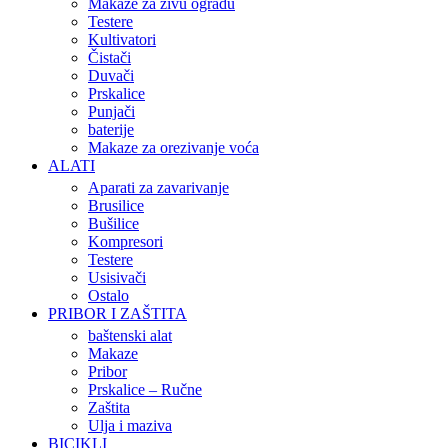
Makaze za živu ogradu
Testere
Kultivatori
Čistači
Duvači
Prskalice
Punjači
baterije
Makaze za orezivanje voća
ALATI
Aparati za zavarivanje
Brusilice
Bušilice
Kompresori
Testere
Usisivači
Ostalo
PRIBOR I ZAŠTITA
baštenski alat
Makaze
Pribor
Prskalice – Ručne
Zaštita
Ulja i maziva
BICIKLI