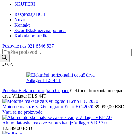
SKUTERI
Rasprodaja
HOT
Novo
Kontakt
Sword
Ekskluzivna ponuda
Kalkulator kredita
Pozovite nas 021 6546 537
Products
search
-25%
Početna
Električni program
Cepači
Električni horizontalni cepač
drva Villager HLS 44T
Motorne makaze za živu ogradu Echo HC-2020
39.999,00
RSD
Vrati se na proizvode
Akumulatorske makaze za orezivanje Villager VBP 7.0
12.849,00
RSD