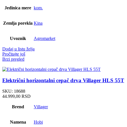
Jedinica mere
kom.
Zemlja porekla
Kina
Uvoznik
Agromarket
Dodaj u listu želja
Pročitajte još
Brzi pregled
Električni horizontalni cepač drva Villager HLS 55T
SKU:
18688
44.999,00
RSD
Brend
Villager
Namena
Hobi