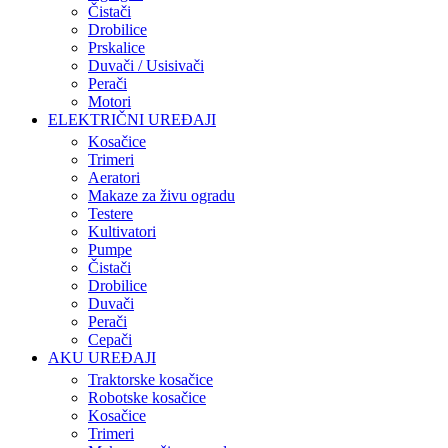
Čistači
Drobilice
Prskalice
Duvači / Usisivači
Perači
Motori
ELEKTRIČNI UREĐAJI
Kosačice
Trimeri
Aeratori
Makaze za živu ogradu
Testere
Kultivatori
Pumpe
Čistači
Drobilice
Duvači
Perači
Cepači
AKU UREĐAJI
Traktorske kosačice
Robotske kosačice
Kosačice
Trimeri