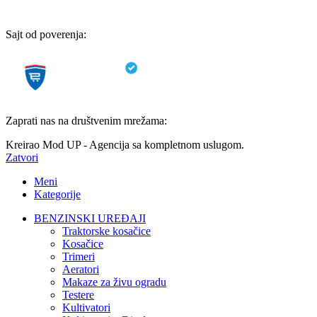
Sajt od poverenja:
Zaprati nas na društvenim mrežama:
Kreirao Mod UP - Agencija sa kompletnom uslugom.
Zatvori
Meni
Kategorije
BENZINSKI UREĐAJI
Traktorske kosačice
Kosačice
Trimeri
Aeratori
Makaze za živu ogradu
Testere
Kultivatori