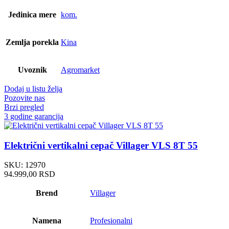
Jedinica mere
kom.
Zemlja porekla
Kina
Uvoznik
Agromarket
Dodaj u listu želja
Pozovite nas
Brzi pregled
3 godine garancija
Električni vertikalni cepač Villager VLS 8T 55
SKU:
12970
94.999,00
RSD
Brend
Villager
Namena
Profesionalni