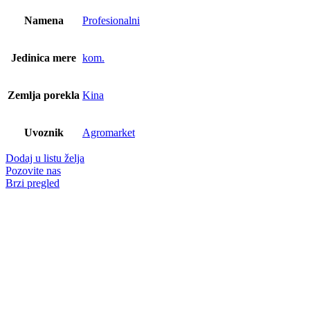
159.999,00 RSD.
Namena
Profesionalni
Jedinica mere
kom.
Zemlja porekla
Kina
Uvoznik
Agromarket
Dodaj u listu želja
Pozovite nas
Brzi pregled