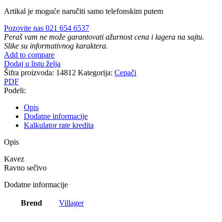
Artikal je moguće naručiti samo telefonskim putem
Pozovite nas 021 654 6537
Peraš vam ne može garantovati ažurnost cena i lagera na sajtu.
Slike su informativnog karaktera.
Add to compare
Dodaj u listu želja
Šifra proizvoda:
14812
Kategorija:
Cepači
PDF
Podeli:
Opis
Dodatne informacije
Kalkulator rate kredita
Opis
Kavez
Ravno sečivo
Dodatne informacije
Brend
Villager