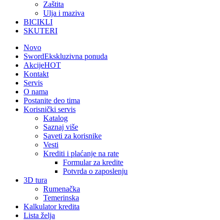
Zaštita
Ulja i maziva
BICIKLI
SKUTERI
Novo
Sword
Ekskluzivna ponuda
Akcije
HOT
Kontakt
Servis
O nama
Postanite deo tima
Korisnički servis
Katalog
Saznaj više
Saveti za korisnike
Vesti
Krediti i plaćanje na rate
Formular za kredite
Potvrda o zaposlenju
3D tura
Rumenačka
Temerinska
Kalkulator kredita
Lista želja