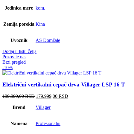
Jedinica mere
kom.
Zemlja porekla
Kina
Uvoznik
AS Domžale
Dodaj u listu želja
Pozovite nas
Brzi pregled
-10%
Električni vertikalni cepač drva Villager LSP 16 T
Originalna
Trenutna
199.999,00
RSD
179.999,00
RSD
cena
cena
je
je:
Brend
Villager
bila:
179.999,00 RSD.
199.999,00 RSD.
Namena
Profesionalni