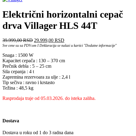
Električni horizontalni cepač
drva Villager HLS 44T
Originalna
Trenutna
39.999,00
RSD
29.999,00
RSD
cena
cena
Sve cene su sa PDV-om I Deklaracija se nalazi u kartici "Dodatne informacije"
je
je:
Snaga : 1500 W
bila:
29.999,00 RSD.
Kapacitet cepača : 130 – 370 cm
39.999,00 RSD.
Prečnik debla : 5 – 25 cm
Sila cepanja : 4 t
Zapremina rezervoara za ulje : 2,4 l
Tip sečiva : ravno i krstasto
Težina : 48,5 kg
Rasprodaja traje od 05.03.2026. do isteka zaliha.
Dostava
Dostava u roku od 1 do 3 radna dana