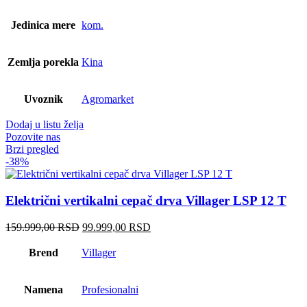
Jedinica mere
kom.
Zemlja porekla
Kina
Uvoznik
Agromarket
Dodaj u listu želja
Pozovite nas
Brzi pregled
-38%
Električni vertikalni cepač drva Villager LSP 12 T
Originalna
Trenutna
159.999,00
RSD
99.999,00
RSD
cena
cena
je
je:
Brend
Villager
bila:
99.999,00 RSD.
159.999,00 RSD.
Namena
Profesionalni