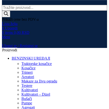
Products
search
Prikaži cene bez PDV-a
Lista želja
0
Uporedi
0
items
0,00
RSD
Meni
Uloguj se / Registruj se
Proizvodi
BENZINSKI UREĐAJI
Traktorske kosačice
Kosačice
Trimeri
Aeratori
Makaze za živu ogradu
Testere
Kultivatori
Kultivatori – Dizel
Bušači
Pumpe
Agregati