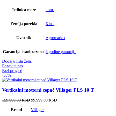
Jedinica mere
kom.
Zemlja porekla
Kina
Uvoznik
Agromarket
Garancija i saobraznost
3 godine garancija
Dodaj u listu želja
Pozovite nas
Brzi pregled
-38%
Vertikalni motorni cepač Villager PLS 10 T
Originalna
Trenutna
159.999,00
RSD
99.999,00
RSD
cena
cena
je
je:
Brend
Villager
bila:
99.999,00 RSD.