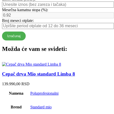
Mesečna kamatna stopa (%):
Broj meseci otplate:
Izračunaj
Možda će vam se svideti:
Cepač drva Mio standard Limba 8
139.990,00
RSD
Namena
Poluprofesionalni
Brend
Standard mio