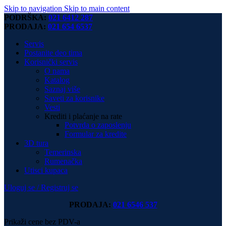
Skip to navigation
Skip to main content
PODRŠKA:
021 6412 287
PRODAJA:
021 654 6537
Servis
Postanite deo tima
Korisnički servis
O nama
Katalog
Saznaj više
Saveti za korisnike
Vesti
Krediti i plaćanje na rate
Potvrda o zaposlenju
Formular za kredite
3D tura
Temerinska
Rumenačka
Utisci kupaca
Uloguj se / Registruj se
PRODAJA:
021 6546 537
Prikaži cene bez PDV-a