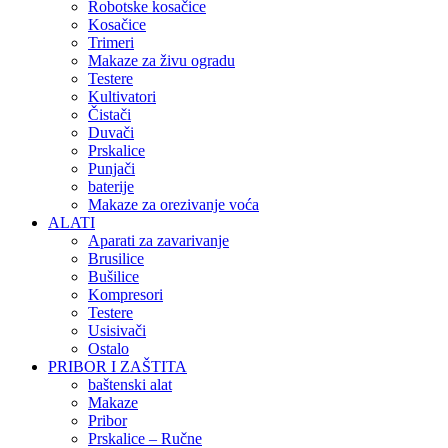
Robotske kosačice
Kosačice
Trimeri
Makaze za živu ogradu
Testere
Kultivatori
Čistači
Duvači
Prskalice
Punjači
baterije
Makaze za orezivanje voća
ALATI
Aparati za zavarivanje
Brusilice
Bušilice
Kompresori
Testere
Usisivači
Ostalo
PRIBOR I ZAŠTITA
baštenski alat
Makaze
Pribor
Prskalice – Ručne