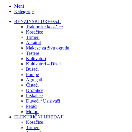
Meni
Kategorije
BENZINSKI UREĐAJI
Traktorske kosačice
Kosačice
Trimeri
Aeratori
Makaze za živu ogradu
Testere
Kultivatori
Kultivatori – Dizel
Bušači
Pumpe
Agregati
Čistači
Drobilice
Prskalice
Duvači / Usisivači
Perači
Motori
ELEKTRIČNI UREĐAJI
Kosačice
Trimeri