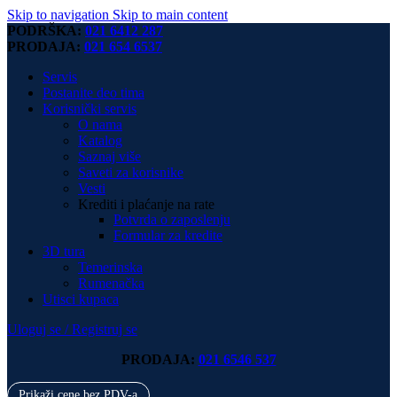
Skip to navigation
Skip to main content
PODRŠKA:
021 6412 287
PRODAJA:
021 654 6537
Servis
Postanite deo tima
Korisnički servis
O nama
Katalog
Saznaj više
Saveti za korisnike
Vesti
Krediti i plaćanje na rate
Potvrda o zaposlenju
Formular za kredite
3D tura
Temerinska
Rumenačka
Utisci kupaca
Uloguj se / Registruj se
PRODAJA:
021 6546 537
Prikaži cene bez PDV-a