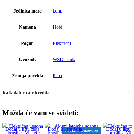
Jedinica mere
kom.
Namena
Hobi
Pogon
Električni
Uvoznik
WSD Tools
Zemlja porekla
Kina
Kalkulator rate kredita
Možda će vam se svideti:
Dodaj u listu želja
Dodaj u listu želja
Dodaj u listu ž
3 GODINE GARANCIJA