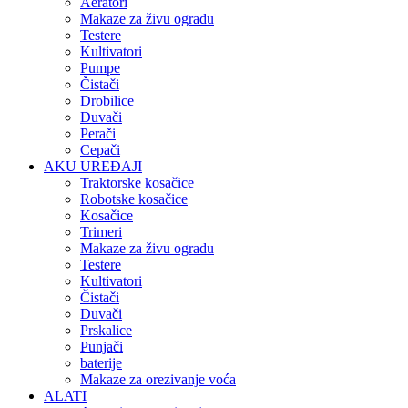
Aeratori
Makaze za živu ogradu
Testere
Kultivatori
Pumpe
Čistači
Drobilice
Duvači
Perači
Cepači
AKU UREĐAJI
Traktorske kosačice
Robotske kosačice
Kosačice
Trimeri
Makaze za živu ogradu
Testere
Kultivatori
Čistači
Duvači
Prskalice
Punjači
baterije
Makaze za orezivanje voća
ALATI