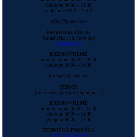
subotom: 08:00 – 14:00
nedeljom: 08:00 – 12:00
office@peras.co.rs
PRODAJNI SALON
Rumenačka 148, Novi Sad
021/654-6537
RADNO VREME
radnim danima: 08:00 – 20:00
subotom: 08:00 – 14:00
prodaja@peras.co.rs
SERVIS
Temerinska 147 (kod Najlon pijace)
RADNO VREME
radnim danima: 08:00 – 16:00
subotom: 08:00 – 14:00
nedeljom: 08:00 – 12:00
TEHNIČKA PODRŠKA
+381 21 30-26-704