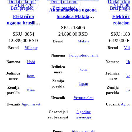
Dodaj u korpu
Dodaj u korpu
Dodaj u kor
Brzi pregled
Brzi pregled
Brzi pregle
Akumulatorska ugaona
Električna
brusilica Makita
Električn
ugaona brusilica
DGA504Z
rotaciona
SKU:
18406
Villager VLN 470
brusilica Vill
SKU:
3854
24.890,00
RSD
SKU:
183
VLN 382
12.899,00
RSD
6.199,00
R
Makita
Brend
Villager
Villa
Brend
Brend
Poluprofesionalni
Namena
Hobi
Ho
Namena
Namena
Jedinica
kom.
mere
Jedinica
Jedinica
kom.
ko
mere
mere
Zemlja
Japan
porekla
Zemlja
Zemlja
Kina
Ki
porekla
porekla
Vermax alati
Uvoznik
Agromarket
Agrom
Uvoznik
Uvoznik
3 godine
Garancija i
garancija
saobraznost
Akumulatorski
Pogon