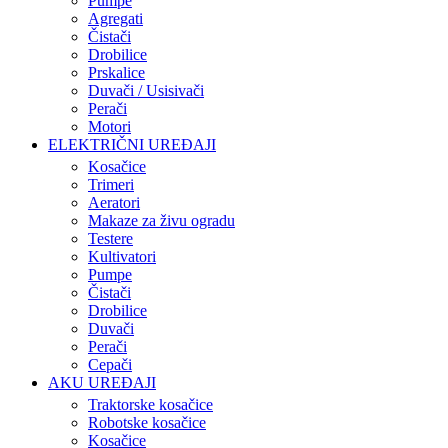
Pumpe
Agregati
Čistači
Drobilice
Prskalice
Duvači / Usisivači
Perači
Motori
ELEKTRIČNI UREĐAJI
Kosačice
Trimeri
Aeratori
Makaze za živu ogradu
Testere
Kultivatori
Pumpe
Čistači
Drobilice
Duvači
Perači
Cepači
AKU UREĐAJI
Traktorske kosačice
Robotske kosačice
Kosačice