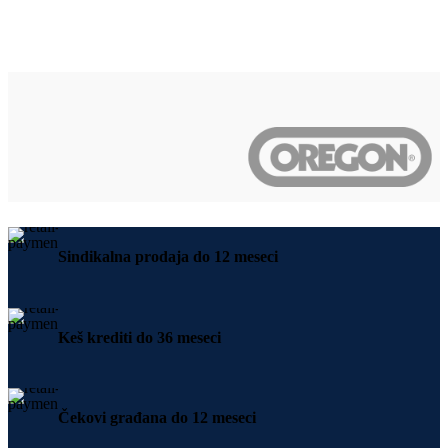
Sindikalna prodaja do 12 meseci
Keš krediti do 36 meseci
Čekovi građana do 12 meseci