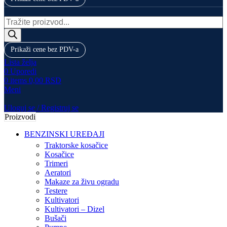
Products
search
Prikaži cene bez PDV-a
Lista želja
0
Uporedi
0
items
0,00
RSD
Meni
Uloguj se / Registruj se
Proizvodi
BENZINSKI UREĐAJI
Traktorske kosačice
Kosačice
Trimeri
Aeratori
Makaze za živu ogradu
Testere
Kultivatori
Kultivatori – Dizel
Bušači