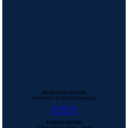
PRODAJNI CENTAR
Temerinska 147 (kod Najlon pijace)
021/3026-704
021/3026-705
RADNO VREME
radnim danima: 08:00 – 20:00