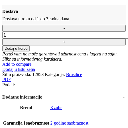
Dostava
Dostava u roku od 1 do 3 radna dana
Električna
ugaona
brusilica
Dodaj u korpu
Kzubr
Peraš vam ne može garantovati ažurnost cena i lagera na sajtu.
KAG125C-
Slike su informativnog karaktera.
900S
Add to compare
količina
Dodaj u listu želja
Šifra proizvoda:
12853
Kategorija:
Brusilice
PDF
Podeli:
Dodatne informacije
Brend
Kzubr
Garancija i saobraznost
2 godine saobraznost