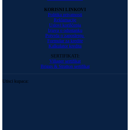
KORISNI LINKOVI
Politika privatnosti
Reklamacije
Uslovi korišćenja
Izjava o odustanku
Potvrda o zaposlenju
Formular za kredite
Kalkulator kredita
SERTIFIKATI:
Villager sertifikat
Briggs & Stratton sertifikat
Utisci kupaca: