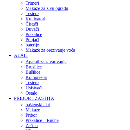
Trimeri
Makaze za živu ogradu
Testere
Kultivatori
Čistači
Duvači
Prskalice
Punjači
baterije
Makaze za orezivanje voća
ALATI
Aparati za zavarivanje
Brusilice
Bušilice
Kompresori
Testere
Usisivači
Ostalo
PRIBOR I ZAŠTITA
baštenski alat
Makaze
Pribor
Prskalice – Ručne
Zaštita