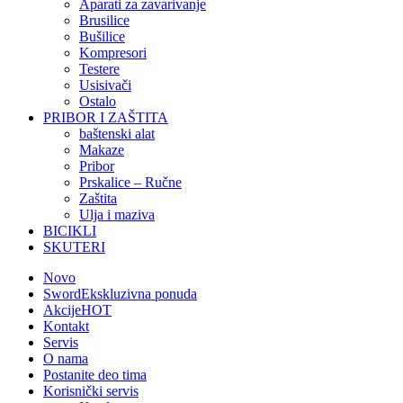
Aparati za zavarivanje
Brusilice
Bušilice
Kompresori
Testere
Usisivači
Ostalo
PRIBOR I ZAŠTITA
baštenski alat
Makaze
Pribor
Prskalice – Ručne
Zaštita
Ulja i maziva
BICIKLI
SKUTERI
Novo
Sword
Ekskluzivna ponuda
Akcije
HOT
Kontakt
Servis
O nama
Postanite deo tima
Korisnički servis