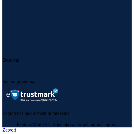
Dostava:
Sajt od poverenja:
Zaprati nas na društvenim mrežama:
Kreirao Mod UP - Agencija sa kompletnom uslugom.
Zatvori