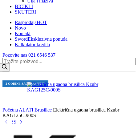
Ulja i maziva
BICIKLI
SKUTERI
Rasprodaja
HOT
Novo
Kontakt
Sword
Ekskluzivna ponuda
Kalkulator kredita
Pozovite nas 021 6546 537
Products
search
2 GODINE SAOBRAZNOST
Početna
ALATI
Brusilice
Električna ugaona brusilica Kzubr
KAG125C-900S