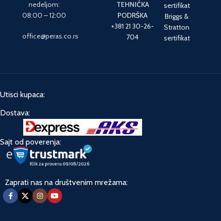
nedeljom:
TEHNIČKA
sertifikat
08:00 – 12:00
PODRŠKA
Briggs &
+381 21 30-26-
Stratton
office@peras.co.rs
704
sertifikat
Utisci kupaca:
Dostava:
Sajt od poverenja:
Zaprati nas na društvenim mrežama: