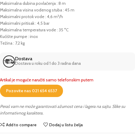
Maksimalna dubina povlačenja : 8 m
Maksimalna visina vodenog stuba : 45 m
Maksimalni protok vode : 4,6 m³/h
Maksimalni pritisak : 4,5 bar
Maksimalna temperatura vode : 35 °C
Kućište pumpe : inox
Težina : 7,2 kg
Dostava
Dostava u roku od 1 do 3 radna dana
Artikal je moguće naručiti samo telefonskim putem
Pozovite nas 021 654 6537
Peraš vam ne može garantovati ažurnost cena i lagera na sajtu. Slike su
informativnog karaktera.
Add to compare
Dodaj u listu želja