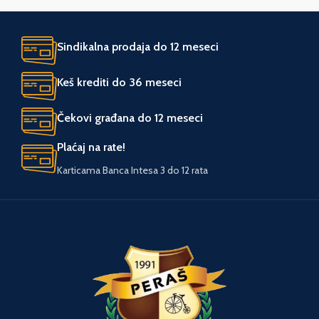
ZEMLJA POREKLA
Kina
UVOZNIK
Agromarket
Sindikalna prodaja do 12 meseci
UVOZNIK
Agromarket
Keš krediti do 36 meseci
Čekovi građana do 12 meseci
Plaćaj na rate!
Karticama Banca Intesa 3 do 12 rata