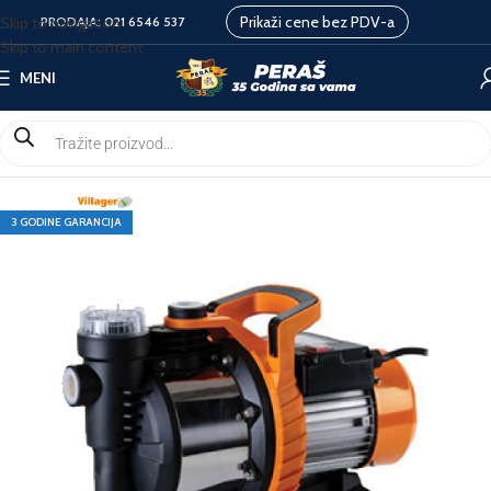
Prikaži cene bez PDV-a
Skip to navigation
PRODAJA:
021 6546 537
Skip to main content
MENI
3 GODINE GARANCIJA