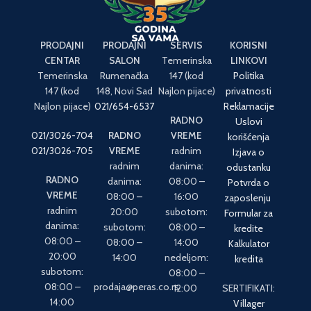
PRODAJNI
PRODAJNI
SERVIS
KORISNI
CENTAR
SALON
Temerinska
LINKOVI
Temerinska
Rumenačka
147 (kod
Politika
147 (kod
148, Novi Sad
Najlon pijace)
privatnosti
Najlon pijace)
021/654-6537
Reklamacije
RADNO
Uslovi
021/3026-704
RADNO
VREME
korišćenja
021/3026-705
VREME
radnim
Izjava o
radnim
danima:
odustanku
RADNO
danima:
08:00 –
Potvrda o
VREME
08:00 –
16:00
zaposlenju
radnim
20:00
subotom:
Formular za
danima:
subotom:
08:00 –
kredite
08:00 –
08:00 –
14:00
Kalkulator
20:00
14:00
nedeljom:
kredita
subotom:
08:00 –
08:00 –
prodaja@peras.co.rs
12:00
SERTIFIKATI:
14:00
Villager