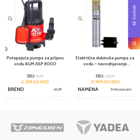
Kontakt
Potapajuća pumpa za prljavu
Električna dubinska pumpa za
vodu AGM ASP 8000
vodu – navodnjavanje
Elpumps BP 3/3
SKU:
839
SKU:
13247
6.399,00
RSD
37.999,00
RSD
BREND
NAMENA
AGM
Profesionalni
NAMENA
JEDINICA MERE
Hobi
kom.
JEDINICA MERE
ZEMLJA
kom.
Švajcarska
POREKLA