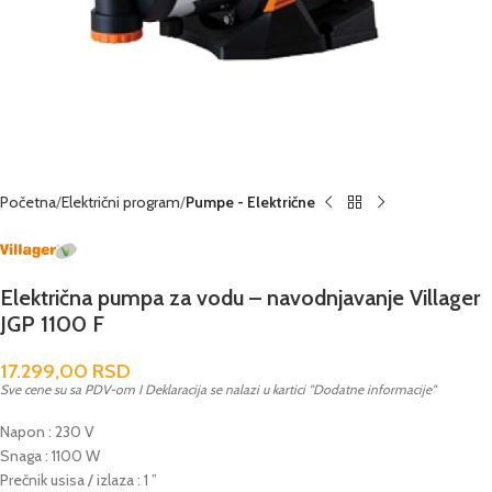
Početna
Električni program
Pumpe - Električne
Električna pumpa za vodu – navodnjavanje Villager
JGP 1100 F
17.299,00
RSD
Sve cene su sa PDV-om I Deklaracija se nalazi u kartici "Dodatne informacije"
Napon : 230 V
Snaga : 1100 W
Prečnik usisa / izlaza : 1 ”