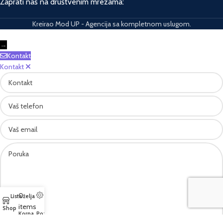
Zaprati nas na društvenim mrežama:
Kreirao Mod UP - Agencija sa kompletnom uslugom.
→
Kontakt
Kontakt
Kontakt
Vaš
telefon
Vaš
email
Poruka
0
Lista želja
items
Shop
Korpa
Pozovite nas