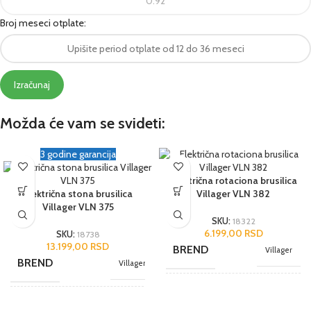
Broj meseci otplate:
Izračunaj
Možda će vam se svideti:
3 godine garancija
Električna rotaciona brusilica
Električna stona brusilica
Villager VLN 382
Villager VLN 375
SKU:
18322
6.199,00
RSD
SKU:
18738
13.199,00
RSD
BREND
Villager
BREND
Villager
NAMENA
Hobi
NAMENA
Hobi