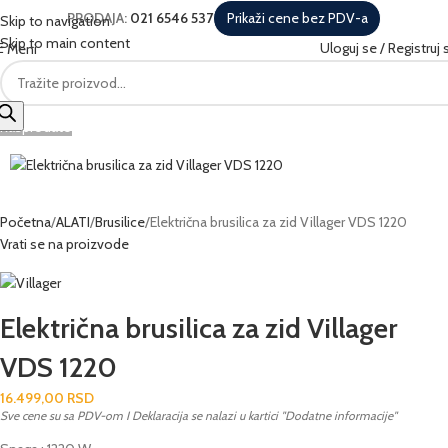
PRODAJA:
021 6546 537
Prikaži cene bez PDV-a
Skip to navigation
Skip to main content
Uloguj se / Registruj 
Meni
Rasprodato
Početna
ALATI
Brusilice
Električna brusilica za zid Villager VDS 1220
Vrati se na proizvode
Električna brusilica za zid Villager
VDS 1220
16.499,00
RSD
Sve cene su sa PDV-om I Deklaracija se nalazi u kartici "Dodatne informacije"