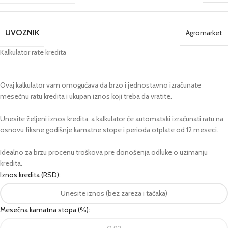
UVOZNIK
Agromarket
Kalkulator rate kredita
Ovaj kalkulator vam omogućava da brzo i jednostavno izračunate
mesečnu ratu kredita i ukupan iznos koji treba da vratite.
Unesite željeni iznos kredita, a kalkulator će automatski izračunati ratu na
osnovu fiksne godišnje kamatne stope i perioda otplate od 12 meseci.
Idealno za brzu procenu troškova pre donošenja odluke o uzimanju
kredita.
Iznos kredita (RSD):
Mesečna kamatna stopa (%):