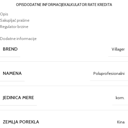
OPIS
DODATNE INFORMACIJE
KALKULATOR RATE KREDITA
Opis
Sakupljač prašine
Regulator brzine
Dodatne informacije
BREND
Villager
NAMENA
Poluprofesionalni
JEDINICA MERE
kom.
ZEMLJA POREKLA
Kina