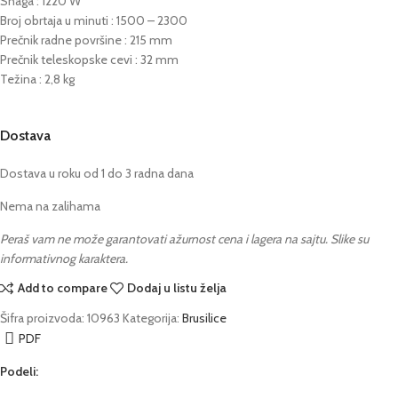
Snaga : 1220 W
Broj obrtaja u minuti : 1500 – 2300
Prečnik radne površine : 215 mm
Prečnik teleskopske cevi : 32 mm
Težina : 2,8 kg
Dostava
Dostava u roku od 1 do 3 radna dana
Nema na zalihama
Peraš vam ne može garantovati ažurnost cena i lagera na sajtu. Slike su
informativnog karaktera.
Add to compare
Dodaj u listu želja
Šifra proizvoda:
10963
Kategorija:
Brusilice
PDF
Podeli: