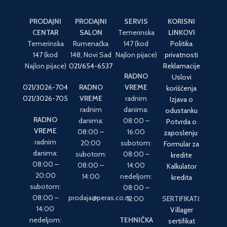
PRODAJNI
PRODAJNI
SERVIS
KORISNI
CENTAR
SALON
Temerinska
LINKOVI
Temerinska
Rumenačka
147 (kod
Politika
147 (kod
148, Novi Sad
Najlon pijace)
privatnosti
Najlon pijace)
021/654-6537
Reklamacije
RADNO
Uslovi
021/3026-704
RADNO
VREME
korišćenja
021/3026-705
VREME
radnim
Izjava o
radnim
danima:
odustanku
RADNO
danima:
08:00 –
Potvrda o
VREME
08:00 –
16:00
zaposlenju
radnim
20:00
subotom:
Formular za
danima:
subotom:
08:00 –
kredite
08:00 –
08:00 –
14:00
Kalkulator
20:00
14:00
nedeljom:
kredita
subotom:
08:00 –
08:00 –
prodaja@peras.co.rs
12:00
SERTIFIKATI:
14:00
Villager
nedeljom:
TEHNIČKA
sertifikat