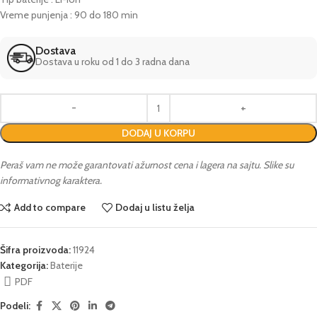
Vreme punjenja : 90 do 180 min
Dostava
Dostava u roku od 1 do 3 radna dana
DODAJ U KORPU
Peraš vam ne može garantovati ažurnost cena i lagera na sajtu. Slike su
informativnog karaktera.
Add to compare
Dodaj u listu želja
Šifra proizvoda:
11924
Kategorija:
Baterije
PDF
Podeli: