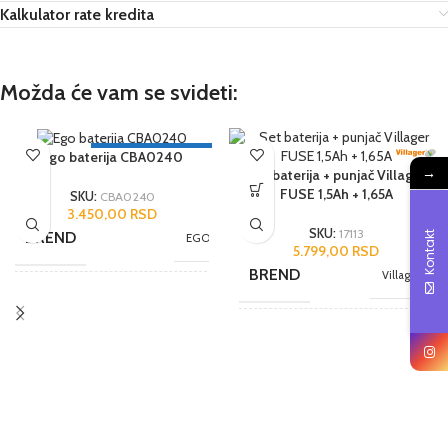
Kalkulator rate kredita
Možda će vam se svideti:
3 GODINE GARANCIJA
Ego baterija CBA0240
→
Set baterija + punjač Villager
FUSE 1,5Ah + 1,65A
SKU:
CBA0240
3.450,00
RSD
SKU:
17113
BREND
Kontakt
EGO
5.799,00
RSD
BREND
Villager
JEDINICA MERE
kom.
JEDINICA MERE
kom.
ZEMLJA POREKLA
SAD
NAMENA
Hobi
UVOZNIK
Moto-Bike