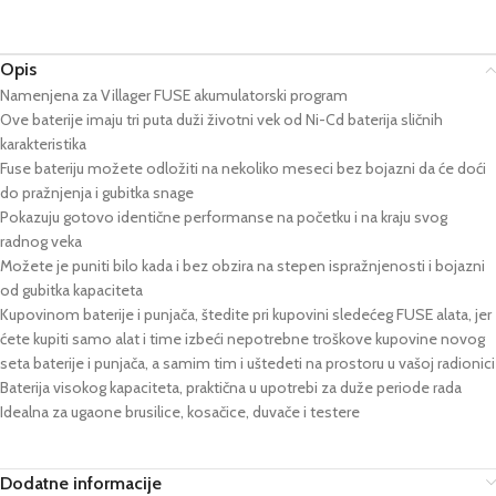
Opis
Namenjena za Villager FUSE akumulatorski program
Ove baterije imaju tri puta duži životni vek od Ni-Cd baterija sličnih
karakteristika
Fuse bateriju možete odložiti na nekoliko meseci bez bojazni da će doći
do pražnjenja i gubitka snage
Pokazuju gotovo identične performanse na početku i na kraju svog
radnog veka
Možete je puniti bilo kada i bez obzira na stepen ispražnjenosti i bojazni
od gubitka kapaciteta
Kupovinom baterije i punjača, štedite pri kupovini sledećeg FUSE alata, jer
ćete kupiti samo alat i time izbeći nepotrebne troškove kupovine novog
seta baterije i punjača, a samim tim i uštedeti na prostoru u vašoj radionici
Baterija visokog kapaciteta, praktična u upotrebi za duže periode rada
Idealna za ugaone brusilice, kosačice, duvače i testere
Dodatne informacije