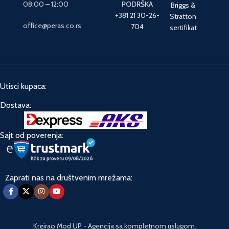
08:00 – 12:00
PODRŠKA
Briggs &
+381 21 30-26-
Stratton
office@peras.co.rs
704
sertifikat
Utisci kupaca:
Dostava:
Sajt od poverenja:
Zaprati nas na društvenim mrežama:
Kreirao Mod UP - Agencija sa kompletnom uslugom.