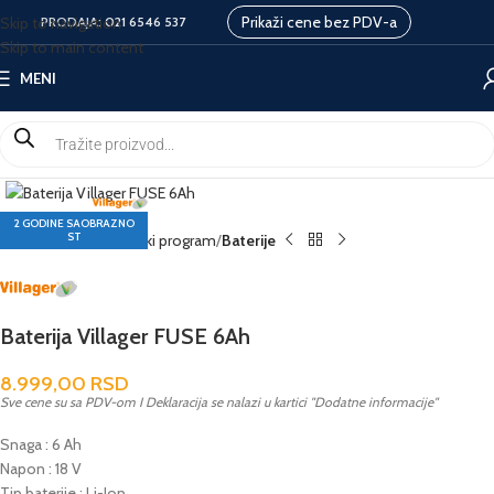
Prikaži cene bez PDV-a
Skip to navigation
PRODAJA:
021 6546 537
Skip to main content
MENI
2 GODINE SAOBRAZNO
ST
Početna
Akumulatorski program
Baterije
Baterija Villager FUSE 6Ah
8.999,00
RSD
Sve cene su sa PDV-om I Deklaracija se nalazi u kartici "Dodatne informacije"
Snaga : 6 Ah
Napon : 18 V
Tip baterije : Li-Ion