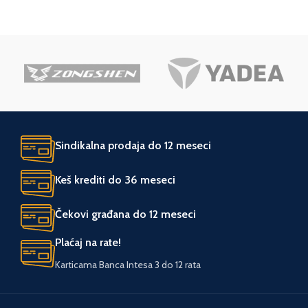
UVOZNIK
Agromarket
GARANCIJA I
3 godine
garancija
SAOBRAZNOST
ZEMLJA POREKLA
Kina
Sindikalna prodaja do 12 meseci
Keš krediti do 36 meseci
Čekovi građana do 12 meseci
Plaćaj na rate!
Karticama Banca Intesa 3 do 12 rata