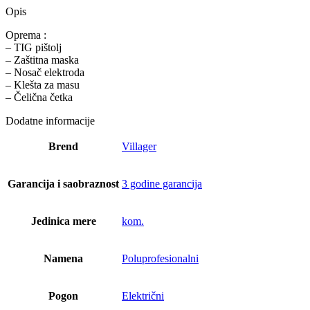
Opis
Oprema :
– TIG pištolj
– Zaštitna maska
– Nosač elektroda
– Klešta za masu
– Čelična četka
Dodatne informacije
Brend
Villager
Garancija i saobraznost
3 godine garancija
Jedinica mere
kom.
Namena
Poluprofesionalni
Pogon
Električni