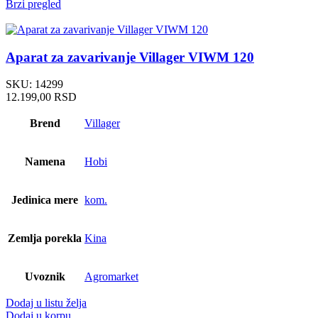
Brzi pregled
Aparat za zavarivanje Villager VIWM 120
SKU:
14299
12.199,00
RSD
Brend
Villager
Namena
Hobi
Jedinica mere
kom.
Zemlja porekla
Kina
Uvoznik
Agromarket
Dodaj u listu želja
Dodaj u korpu