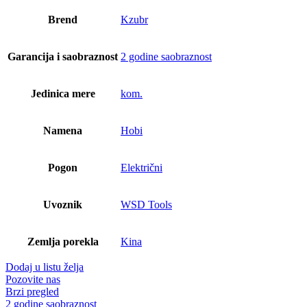
Brend
Kzubr
Garancija i saobraznost
2 godine saobraznost
Jedinica mere
kom.
Namena
Hobi
Pogon
Električni
Uvoznik
WSD Tools
Zemlja porekla
Kina
Dodaj u listu želja
Pozovite nas
Brzi pregled
2 godine saobraznost