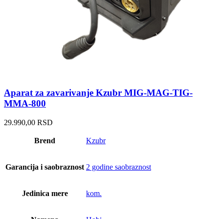
Aparat za zavarivanje Kzubr MIG-MAG-TIG-
MMA-800
29.990,00
RSD
Brend
Kzubr
Garancija i saobraznost
2 godine saobraznost
Jedinica mere
kom.