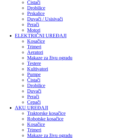
Čistači
Drobilice
Prskalice
Duvači / Usisivači
Perači
Motori
ELEKTRIČNI UREĐAJI
Kosačice
Trimeri
Aeratori
Makaze za živu ogradu
Testere
Kultivatori
Pumpe
Čistači
Drobilice
Duvači
Perači
Cepači
AKU UREĐAJI
Traktorske kosačice
Robotske kosačice
Kosačice
Trimeri
Makaze za živu ogradu