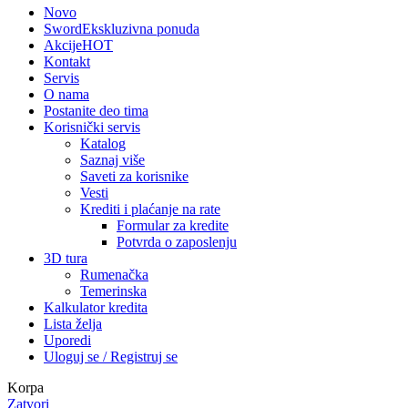
Novo
Sword
Ekskluzivna ponuda
Akcije
HOT
Kontakt
Servis
O nama
Postanite deo tima
Korisnički servis
Katalog
Saznaj više
Saveti za korisnike
Vesti
Krediti i plaćanje na rate
Formular za kredite
Potvrda o zaposlenju
3D tura
Rumenačka
Temerinska
Kalkulator kredita
Lista želja
Uporedi
Uloguj se / Registruj se
Korpa
Zatvori