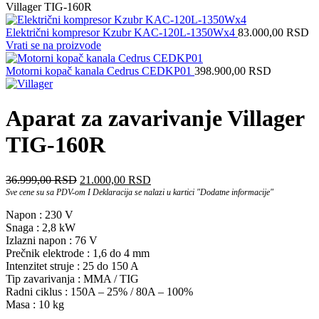
Villager TIG-160R
Električni kompresor Kzubr KAC-120L-1350Wx4
83.000,00
RSD
Vrati se na proizvode
Motorni kopač kanala Cedrus CEDKP01
398.900,00
RSD
Aparat za zavarivanje Villager
TIG-160R
Оригинална
Тренутна
36.999,00
RSD
21.000,00
RSD
цена
цена
Sve cene su sa PDV-om I Deklaracija se nalazi u kartici "Dodatne informacije"
је
је:
Napon : 230 V
била:
21.000,00 RSD.
Snaga : 2,8 kW
36.999,00 RSD.
Izlazni napon : 76 V
Prečnik elektrode : 1,6 do 4 mm
Intenzitet struje : 25 do 150 A
Tip zavarivanja : MMA / TIG
Radni ciklus : 150A – 25% / 80A – 100%
Masa : 10 kg