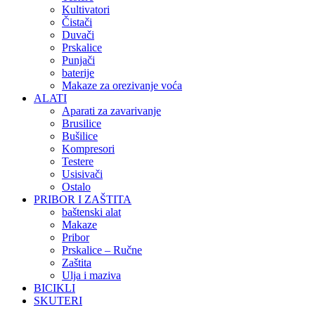
Kultivatori
Čistači
Duvači
Prskalice
Punjači
baterije
Makaze za orezivanje voća
ALATI
Aparati za zavarivanje
Brusilice
Bušilice
Kompresori
Testere
Usisivači
Ostalo
PRIBOR I ZAŠTITA
baštenski alat
Makaze
Pribor
Prskalice – Ručne
Zaštita
Ulja i maziva
BICIKLI
SKUTERI