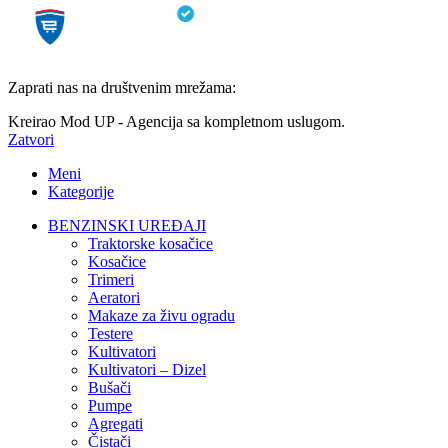
Zaprati nas na društvenim mrežama:
Kreirao Mod UP - Agencija sa kompletnom uslugom.
Zatvori
Meni
Kategorije
BENZINSKI UREĐAJI
Traktorske kosačice
Kosačice
Trimeri
Aeratori
Makaze za živu ogradu
Testere
Kultivatori
Kultivatori – Dizel
Bušači
Pumpe
Agregati
Čistači