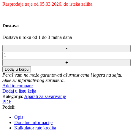
Rasprodaja traje od 05.03.2026. do isteka zaliha.
Dostava
Dostava u roku od 1 do 3 radna dana
Aparat
za
zavarivanje
Dodaj u korpu
Villager
Peraš vam ne može garantovati ažurnost cena i lagera na sajtu.
TIG-
Slike su informativnog karaktera.
160R
Add to compare
količina
Dodaj u listu želja
Kategorija:
Aparati za zavarivanje
PDF
Podeli:
Opis
Dodatne informacije
Kalkulator rate kredita