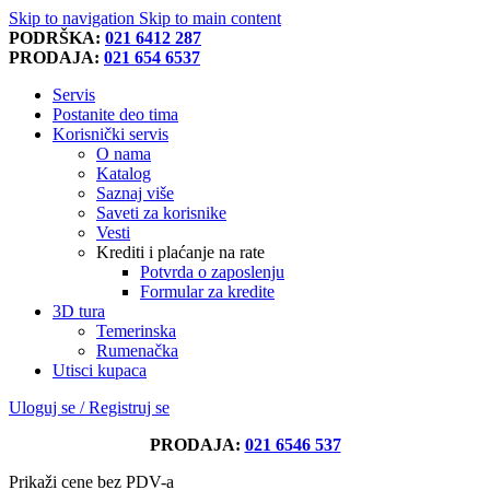
Skip to navigation
Skip to main content
PODRŠKA:
021 6412 287
PRODAJA:
021 654 6537
Servis
Postanite deo tima
Korisnički servis
O nama
Katalog
Saznaj više
Saveti za korisnike
Vesti
Krediti i plaćanje na rate
Potvrda o zaposlenju
Formular za kredite
3D tura
Temerinska
Rumenačka
Utisci kupaca
Uloguj se / Registruj se
PRODAJA:
021 6546 537
Prikaži cene bez PDV-a