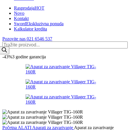
Rasprodaja
HOT
Novo
Kontakt
Sword
Ekskluzivna ponuda
Kalkulator kredita
Pozovite nas 021 6546 537
Products
search
-43%
3 godine garancija
Početna
ALATI
Aparati za zavarivanje
Aparat za zavarivanje