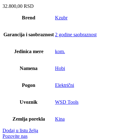
32.800,00
RSD
Brend
Kzubr
Garancija i saobraznost
2 godine saobraznost
Jedinica mere
kom.
Namena
Hobi
Pogon
Električni
Uvoznik
WSD Tools
Zemlja porekla
Kina
Dodaj u listu želja
Pozovite nas