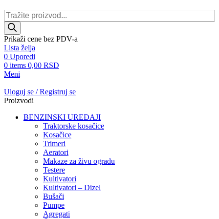
Products
search
Prikaži cene bez PDV-a
Lista želja
0
Uporedi
0
items
0,00
RSD
Meni
Uloguj se / Registruj se
Proizvodi
BENZINSKI UREĐAJI
Traktorske kosačice
Kosačice
Trimeri
Aeratori
Makaze za živu ogradu
Testere
Kultivatori
Kultivatori – Dizel
Bušači
Pumpe
Agregati