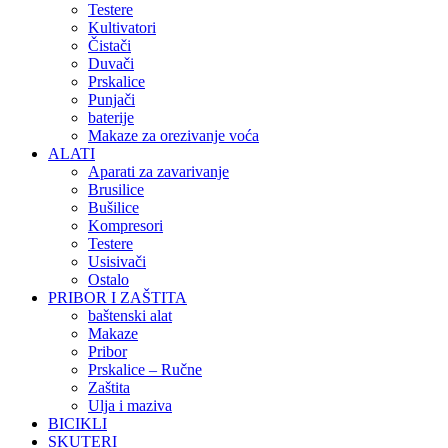
Testere
Kultivatori
Čistači
Duvači
Prskalice
Punjači
baterije
Makaze za orezivanje voća
ALATI
Aparati za zavarivanje
Brusilice
Bušilice
Kompresori
Testere
Usisivači
Ostalo
PRIBOR I ZAŠTITA
baštenski alat
Makaze
Pribor
Prskalice – Ručne
Zaštita
Ulja i maziva
BICIKLI
SKUTERI