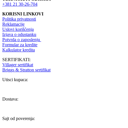
+381 21 30-26-704
KORISNI LINKOVI
Politika privatnosti
Reklamacije
Uslovi korišćenja
Izjava o odustanku
Potvrda o zaposlenju
Formular za kredite
Kalkulator kredita
SERTIFIKATI:
Villager sertifikat
Briggs & Stratton sertifikat
Utisci kupaca:
Dostava:
Sajt od poverenja: