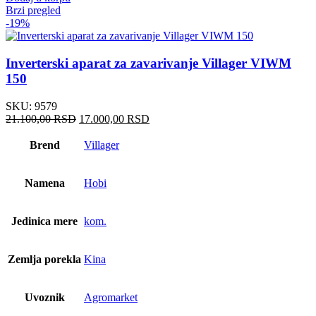
Brzi pregled
-19%
Inverterski aparat za zavarivanje Villager VIWM
150
SKU:
9579
Оригинална
Тренутна
21.100,00
RSD
17.000,00
RSD
цена
цена
је
је:
Brend
Villager
била:
17.000,00 RSD.
21.100,00 RSD.
Namena
Hobi
Jedinica mere
kom.
Zemlja porekla
Kina
Uvoznik
Agromarket