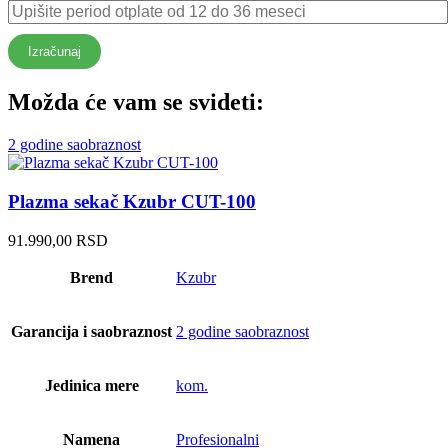
Izračunaj
Možda će vam se svideti:
2 godine saobraznost
Plazma sekač Kzubr CUT-100
91.990,00
RSD
Brend
Kzubr
Garancija i saobraznost
2 godine saobraznost
Jedinica mere
kom.
Namena
Profesionalni