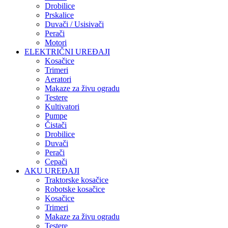
Drobilice
Prskalice
Duvači / Usisivači
Perači
Motori
ELEKTRIČNI UREĐAJI
Kosačice
Trimeri
Aeratori
Makaze za živu ogradu
Testere
Kultivatori
Pumpe
Čistači
Drobilice
Duvači
Perači
Cepači
AKU UREĐAJI
Traktorske kosačice
Robotske kosačice
Kosačice
Trimeri
Makaze za živu ogradu
Testere