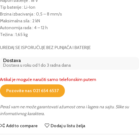
Napon baterije : 18 V
Tip baterije : Li-Ion
Brzina izbacivanja : 0,5 – 8 mm/s
Maksimalna sila : 2 kN
Autonomija rada : 4 – 12 h
Težina : 1,65 kg
UREĐAJ SE ISPORUČUJE BEZ PUNJAČA I BATERIJE
Dostava
Dostava u roku od 1 do 3 radna dana
Artikal je moguće naručiti samo telefonskim putem
Pozovite nas 021 654 6537
Peraš vam ne može garantovati ažurnost cena i lagera na sajtu. Slike su
informativnog karaktera.
Add to compare
Dodaj u listu želja