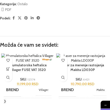
Kategorija:
Ostalo
PDF
Podeli:
Možda će vam se svideti:
Akumulatorska heftalica
Laser za merenje rastojanja
Villager FUSE VAT 3520
Makita LD030P
SKU:
12574
SKU:
6421
11.199,00
RSD
10.790,00
RSD
BREND
BREND
Villager
Makita
→
NAMENA
NAMENA
Hobi
Poluprofesionalni