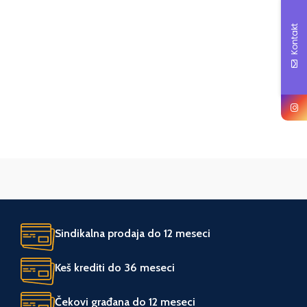
Kontakt
JEDINICA MERE
JEDINICA MERE
kom.
kom.
ZEMLJA POREKLA
ZEMLJA POREKLA
Kina
Japan
UVOZNIK
UVOZNIK
Agromarket
Vermax alati
Sindikalna prodaja do 12 meseci
Keš krediti do 36 meseci
Čekovi građana do 12 meseci