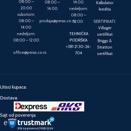
08:00 –
08:00 –
14:00
Kalkulator
20:00
14:00
nedeljom:
kredita
subotom:
08:00 –
08:00 –
prodaja@peras.co.rs
12:00
SERTIFIKATI:
14:00
Villager
nedeljom:
TEHNIČKA
sertifikat
08:00 – 12:00
PODRŠKA
Briggs &
+381 21 30-26-
Stratton
office@peras.co.rs
704
sertifikat
Utisci kupaca:
Dostava:
Sajt od poverenja: