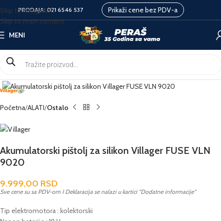
Prikaži cene bez PDV-a
Skip to navigation
PRODAJA:
021 6546 537
Skip to main content
MENI
Početna
ALATI
Ostalo
Akumulatorski pištolj za silikon Villager FUSE VLN
9020
9.999,00
RSD
Sve cene su sa PDV-om I Deklaracija se nalazi u kartici "Dodatne informacije"
Tip elektromotora : kolektorski