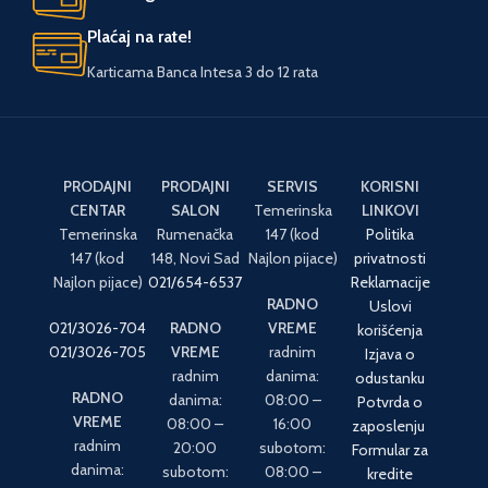
Plaćaj na rate!
Karticama Banca Intesa 3 do 12 rata
PRODAJNI
PRODAJNI
SERVIS
KORISNI
CENTAR
SALON
Temerinska
LINKOVI
Temerinska
Rumenačka
147 (kod
Politika
147 (kod
148, Novi Sad
Najlon pijace)
privatnosti
Najlon pijace)
021/654-6537
Reklamacije
RADNO
Uslovi
021/3026-704
RADNO
VREME
korišćenja
021/3026-705
VREME
radnim
Izjava o
radnim
danima:
odustanku
RADNO
danima:
08:00 –
Potvrda o
VREME
08:00 –
16:00
zaposlenju
radnim
20:00
subotom:
Formular za
danima:
subotom:
08:00 –
kredite