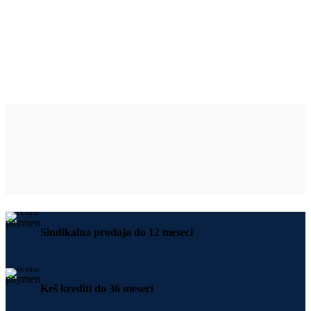
Sindikalna prodaja do 12 meseci
Keš krediti do 36 meseci