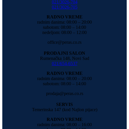
021/3026-704
021/3026-705
RADNO VREME
radnim danima: 08:00 – 20:00
subotom: 08:00 – 14:00
nedeljom: 08:00 – 12:00
office@peras.co.rs
PRODAJNI SALON
Rumenačka 148, Novi Sad
021/654-6537
RADNO VREME
radnim danima: 08:00 – 20:00
subotom: 08:00 – 14:00
prodaja@peras.co.rs
SERVIS
Temerinska 147 (kod Najlon pijace)
RADNO VREME
radnim danima: 08:00 – 16:00