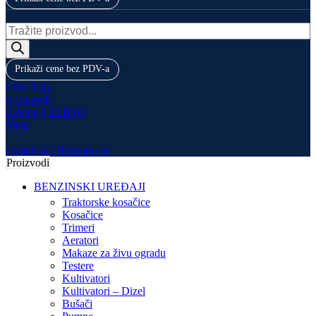
Products
search
Prikaži cene bez PDV-a
Lista želja
0
Uporedi
0
items
0,00
RSD
Meni
Uloguj se / Registruj se
Proizvodi
BENZINSKI UREĐAJI
Traktorske kosačice
Kosačice
Trimeri
Aeratori
Makaze za živu ogradu
Testere
Kultivatori
Kultivatori – Dizel
Bušači