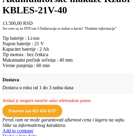
KBLES-21V-40
13.500,00
RSD
Sve cene su sa PDV-om I Deklaracija se nalazi u kartici "Dodatne informacije"
Tip baterije : Li-ion
Napon baterije : 21 V
Kapacitet baterije : 2 Ah
Tip motora : bez četkica
Maksimalni prečnik sečenja : 40 mm
Vreme punjenja : 60 min
Dostava
Dostava u roku od 1 do 3 radna dana
Artikal je moguće naručiti samo telefonskim putem
Pozovite nas 021 654 6537
Peraš vam ne može garantovati ažurnost cena i lagera na sajtu.
Slike su informativnog karaktera.
Add to compare