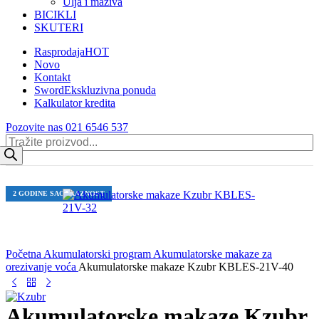
Ulja i maziva
BICIKLI
SKUTERI
Rasprodaja
HOT
Novo
Kontakt
Sword
Ekskluzivna ponuda
Kalkulator kredita
Pozovite nas 021 6546 537
Products
search
2 GODINE SAOBRAZNOST
Početna
Akumulatorski program
Akumulatorske makaze za
orezivanje voća
Akumulatorske makaze Kzubr KBLES-21V-40
Akumulatorske makaze Kzubr