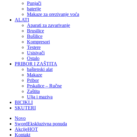
Punjači
baterije
Makaze za orezivanje voća
ALATI
Aparati za zavarivanje
Brusilice
Bušilice
Kompresori
Testere
Usisivači
Ostalo
PRIBOR I ZAŠTITA
baštenski alat
Makaze
Pribor
Prskalice – Ručne
Zaštita
Ulja i maziva
BICIKLI
SKUTERI
Novo
Sword
Ekskluzivna ponuda
Akcije
HOT
Kontakt