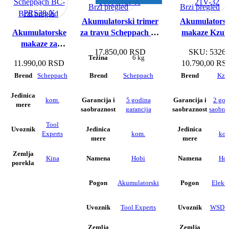
nas
Brzi pregled
Brzi pregled
Brzi pregled
Akumulatorski trimer
Akumulators
Akumulatorske
za travu Scheppach C-
makaze Kzub
makaze za
PHTS410-X
KBLES-21V-
17.850,00
RSD
SKU:
5326
orezivanje
Težina
6 kg
11.990,00
RSD
10.790,00
RS
Scheppach BC-
Scheppach
Scheppach
Kzu
Brend
Brend
Brend
PRS28-X
Jedinica
kom.
5 godina
2 god
Garancija i
Garancija i
mere
garancija
saobra
saobraznost
saobraznost
Tool
Uvoznik
Jedinica
Jedinica
Experts
kom.
kom
mere
mere
Zemlja
Kina
Hobi
Hob
Namena
Namena
porekla
Akumulatorski
Elektr
Pogon
Pogon
Tool Experts
WSD T
Uvoznik
Uvoznik
Zemlja
Zemlja