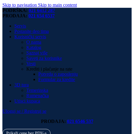
Skip to navigation
Skip to main content
PODRŠKA:
021 6412 287
PRODAJA:
021 654 6537
Servis
Postanite deo tima
Korisnički servis
O nama
Katalog
Saznaj više
Saveti za korisnike
Vesti
Krediti i plaćanje na rate
Potvrda o zaposlenju
Formular za kredite
3D tura
Temerinska
Rumenačka
Utisci kupaca
Uloguj se / Registruj se
PRODAJA:
021 6546 537
Prikaži cene bez PDV-a