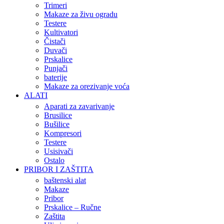
Trimeri
Makaze za živu ogradu
Testere
Kultivatori
Čistači
Duvači
Prskalice
Punjači
baterije
Makaze za orezivanje voća
ALATI
Aparati za zavarivanje
Brusilice
Bušilice
Kompresori
Testere
Usisivači
Ostalo
PRIBOR I ZAŠTITA
baštenski alat
Makaze
Pribor
Prskalice – Ručne
Zaštita