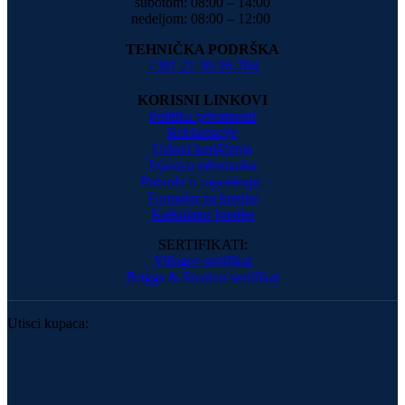
subotom: 08:00 – 14:00
nedeljom: 08:00 – 12:00
TEHNIČKA PODRŠKA
+381 21 30-26-704
KORISNI LINKOVI
Politika privatnosti
Reklamacije
Uslovi korišćenja
Izjava o odustanku
Potvrda o zaposlenju
Formular za kredite
Kalkulator kredita
SERTIFIKATI:
Villager sertifikat
Briggs & Stratton sertifikat
Utisci kupaca: