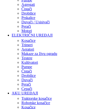
Pumpe
Agregati
Čistači
Drobilice
Prskalice
Duvači / Usisivači
Perači
Motori
ELEKTRIČNI UREĐAJI
Kosačice
Trimeri
Aeratori
Makaze za živu ogradu
Testere
Kultivatori
Pumpe
Čistači
Drobilice
Duvači
Perači
Cepači
AKU UREĐAJI
Traktorske kosačice
Robotske kosačice
Kosačice