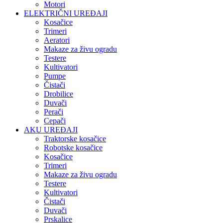
Motori
ELEKTRIČNI UREĐAJI
Kosačice
Trimeri
Aeratori
Makaze za živu ogradu
Testere
Kultivatori
Pumpe
Čistači
Drobilice
Duvači
Perači
Cepači
AKU UREĐAJI
Traktorske kosačice
Robotske kosačice
Kosačice
Trimeri
Makaze za živu ogradu
Testere
Kultivatori
Čistači
Duvači
Prskalice