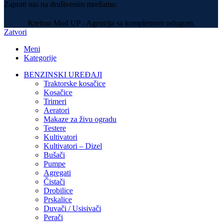
Zaprati nas na društvenim mrežama:
Kreirao Mod UP - Agencija sa kompletnom uslugom.
Zatvori
Meni
Kategorije
BENZINSKI UREĐAJI
Traktorske kosačice
Kosačice
Trimeri
Aeratori
Makaze za živu ogradu
Testere
Kultivatori
Kultivatori – Dizel
Bušači
Pumpe
Agregati
Čistači
Drobilice
Prskalice
Duvači / Usisivači
Perači