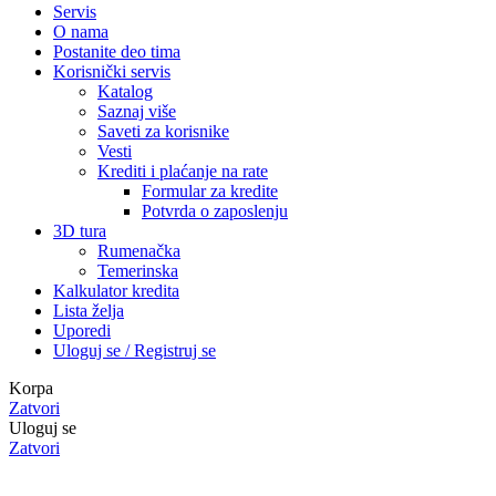
Servis
O nama
Postanite deo tima
Korisnički servis
Katalog
Saznaj više
Saveti za korisnike
Vesti
Krediti i plaćanje na rate
Formular za kredite
Potvrda o zaposlenju
3D tura
Rumenačka
Temerinska
Kalkulator kredita
Lista želja
Uporedi
Uloguj se / Registruj se
Korpa
Zatvori
Uloguj se
Zatvori