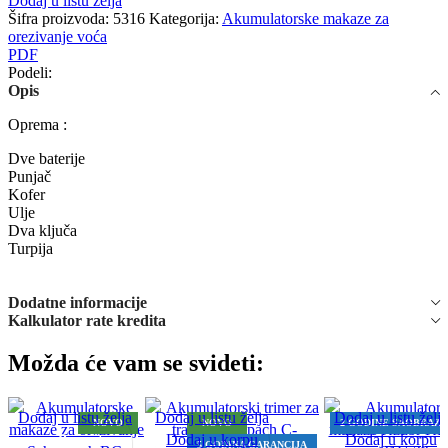
Dodaj u listu želja
Šifra proizvoda:
5316
Kategorija:
Akumulatorske makaze za
orezivanje voća
PDF
Podeli:
Opis
Oprema :
Dve baterije
Punjač
Kofer
Ulje
Dva ključa
Turpija
Dodatne informacije
Kalkulator rate kredita
Možda će vam se svideti:
Dodaj u listu želja
Dodaj u listu želja
Dodaj u listu želja
NOVO
NOVO
2 GODINE SAOBRAZ
Dodaj u korpu
Dodaj u korpu
Pozovite
5 GODINA GARANCIJA