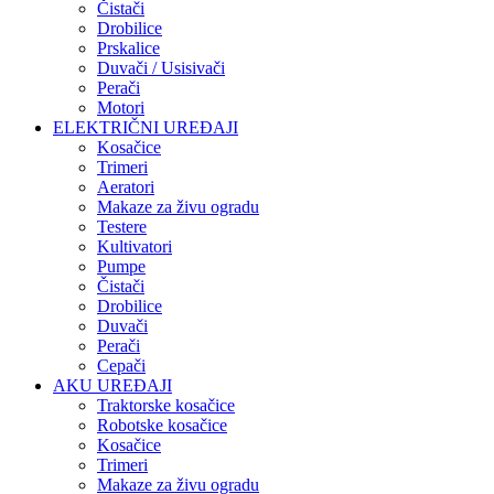
Čistači
Drobilice
Prskalice
Duvači / Usisivači
Perači
Motori
ELEKTRIČNI UREĐAJI
Kosačice
Trimeri
Aeratori
Makaze za živu ogradu
Testere
Kultivatori
Pumpe
Čistači
Drobilice
Duvači
Perači
Cepači
AKU UREĐAJI
Traktorske kosačice
Robotske kosačice
Kosačice
Trimeri
Makaze za živu ogradu