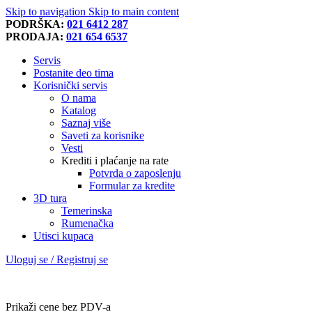
Skip to navigation
Skip to main content
PODRŠKA:
021 6412 287
PRODAJA:
021 654 6537
Servis
Postanite deo tima
Korisnički servis
O nama
Katalog
Saznaj više
Saveti za korisnike
Vesti
Krediti i plaćanje na rate
Potvrda o zaposlenju
Formular za kredite
3D tura
Temerinska
Rumenačka
Utisci kupaca
Uloguj se / Registruj se
Prikaži cene bez PDV-a