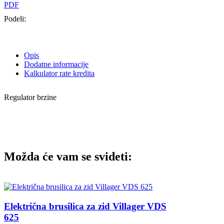
PDF
Podeli:
Opis
Dodatne informacije
Kalkulator rate kredita
Regulator brzine
Možda će vam se svideti:
Električna brusilica za zid Villager VDS
625