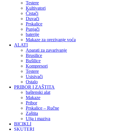
Testere
Kultivatori
Čistači
Duvači
Prskalice
Punjači
baterije
Makaze za orezivanje voća
ALATI
Aparati za zavarivanje
Brusilice
Bušilice
Kompresori
Testere
Usisivači
Ostalo
PRIBOR I ZAŠTITA
baštenski alat
Makaze
Pribor
Prskalice – Ručne
Zaštita
Ulja i maziva
BICIKLI
SKUTERI