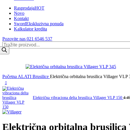
Rasprodaja
HOT
Novo
Kontakt
Sword
Ekskluzivna ponuda
Kalkulator kredita
Pozovite nas 021 6546 537
Products
search
Početna
ALATI
Brusilice
Električna orbitalna brusilica Villager VLP
Električna vibraciona delta brusilica Villager VLP 150
4.4
Električna orbitalna brusilica