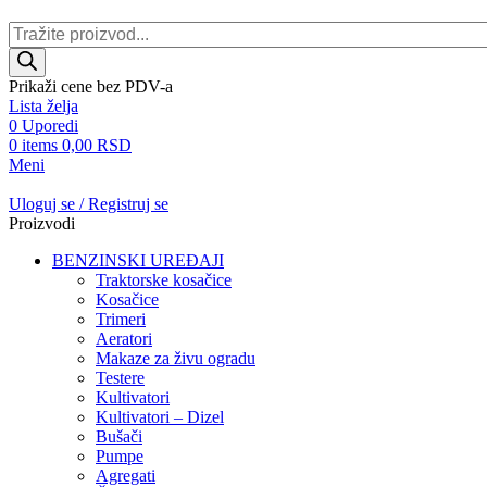
Products
search
Prikaži cene bez PDV-a
Lista želja
0
Uporedi
0
items
0,00
RSD
Meni
Uloguj se / Registruj se
Proizvodi
BENZINSKI UREĐAJI
Traktorske kosačice
Kosačice
Trimeri
Aeratori
Makaze za živu ogradu
Testere
Kultivatori
Kultivatori – Dizel
Bušači
Pumpe
Agregati