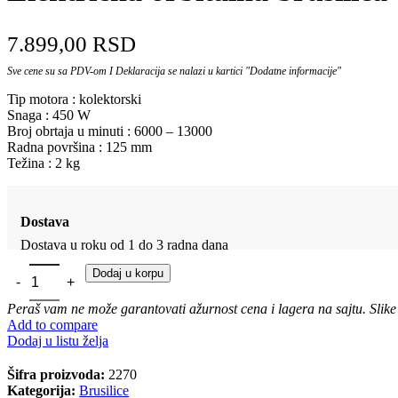
7.899,00
RSD
Sve cene su sa PDV-om I Deklaracija se nalazi u kartici "Dodatne informacije"
Tip motora : kolektorski
Snaga : 450 W
Broj obrtaja u minuti : 6000 – 13000
Radna površina : 125 mm
Težina : 2 kg
Dostava
Dostava u roku od 1 do 3 radna dana
Električna orbitalna brusilica Villager VLP 345 količina
Dodaj u korpu
Peraš vam ne može garantovati ažurnost cena i lagera na sajtu. Slike
Add to compare
Dodaj u listu želja
Šifra proizvoda:
2270
Kategorija:
Brusilice