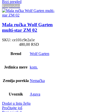
Brzi pregled
Rasprodato
Mala ručka Wolf Garten
multi-star ZM 02
SKU:
ce101c9e2a1e
480,00
RSD
Brend
Wolf Garten
Jedinica mere
kom.
Zemlja porekla
Nemačka
Uvoznik
Agava
Dodaj u listu želja
Pročitajte još