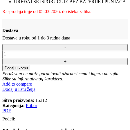
UREĐAJ SE ISPORUČUJE BEZ BATERIJE I PUNJAČA
Rasprodaja traje od 05.03.2026. do isteka zaliha.
Dostava
Dostava u roku od 1 do 3 radna dana
Akumulatorski
zvučnik
Villager
Dodaj u korpu
FUSE
Peraš vam ne može garantovati ažurnost cena i lagera na sajtu.
Bluetooth
Slike su informativnog karaktera.
količina
Add to compare
Dodaj u listu želja
Šifra proizvoda:
15312
Kategorija:
Pribor
PDF
Podeli: