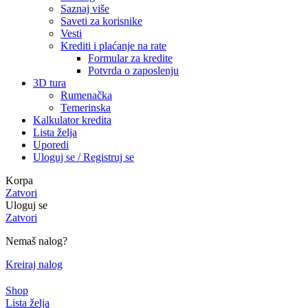
Saznaj više
Saveti za korisnike
Vesti
Krediti i plaćanje na rate
Formular za kredite
Potvrda o zaposlenju
3D tura
Rumenačka
Temerinska
Kalkulator kredita
Lista želja
Uporedi
Uloguj se / Registruj se
Korpa
Zatvori
Uloguj se
Zatvori
Nemaš nalog?
Kreiraj nalog
Shop
Lista želja