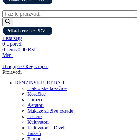
Products
search
Prikaži cene bez PDV-a
Lista želja
0
Uporedi
0
items
0,00
RSD
Meni
Uloguj se / Registruj se
Proizvodi
BENZINSKI UREĐAJI
Traktorske kosačice
Kosačice
Trimeri
Aeratori
Makaze za živu ogradu
Testere
Kultivatori
Kultivatori – Dizel
Bušači
Pumpe