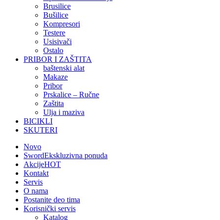
Brusilice
Bušilice
Kompresori
Testere
Usisivači
Ostalo
PRIBOR I ZAŠTITA
baštenski alat
Makaze
Pribor
Prskalice – Ručne
Zaštita
Ulja i maziva
BICIKLI
SKUTERI
Novo
Sword
Ekskluzivna ponuda
Akcije
HOT
Kontakt
Servis
O nama
Postanite deo tima
Korisnički servis
Katalog