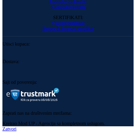
Formular za kredite
Kalkulator kredita
SERTIFIKATI:
Villager sertifikat
Briggs & Stratton sertifikat
Utisci kupaca:
Dostava:
Sajt od poverenja:
Zaprati nas na društvenim mrežama:
Kreirao Mod UP - Agencija sa kompletnom uslugom.
Zatvori