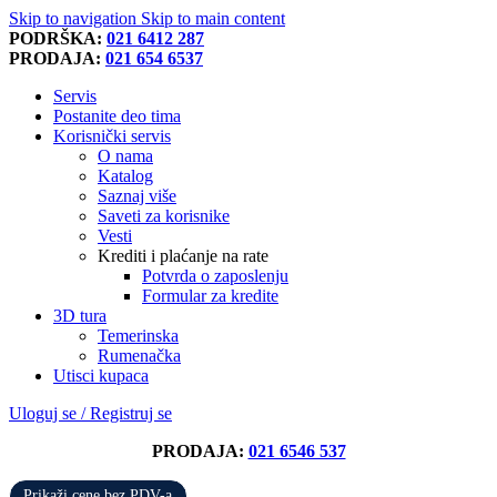
Skip to navigation
Skip to main content
PODRŠKA:
021 6412 287
PRODAJA:
021 654 6537
Servis
Postanite deo tima
Korisnički servis
O nama
Katalog
Saznaj više
Saveti za korisnike
Vesti
Krediti i plaćanje na rate
Potvrda o zaposlenju
Formular za kredite
3D tura
Temerinska
Rumenačka
Utisci kupaca
Uloguj se / Registruj se
PRODAJA:
021 6546 537
Prikaži cene bez PDV-a