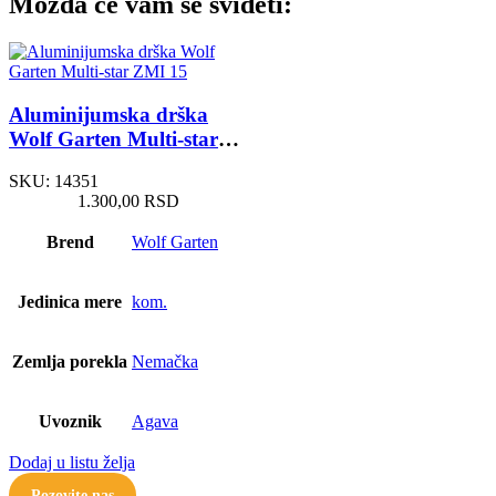
Možda će vam se svideti:
Aluminijumska drška
Wolf Garten Multi-star
ZMI 15
SKU:
14351
1.300,00
RSD
Brend
Wolf Garten
Jedinica mere
kom.
Zemlja porekla
Nemačka
Uvoznik
Agava
Dodaj u listu želja
Pozovite nas