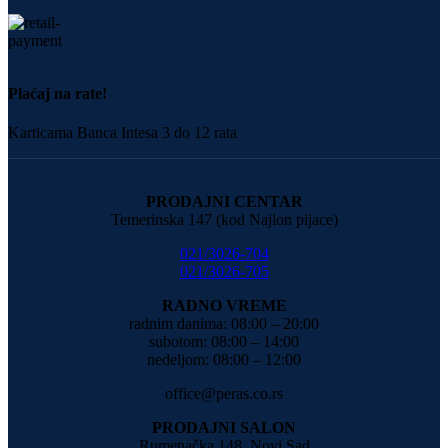
Plaćaj na rate!
Karticama Banca Intesa 3 do 12 rata
PRODAJNI CENTAR
Temerinska 147 (kod Najlon pijace)
021/3026-704
021/3026-705
RADNO VREME
radnim danima: 08:00 – 20:00
subotom: 08:00 – 14:00
nedeljom: 08:00 – 12:00
office@peras.co.rs
PRODAJNI SALON
Rumenačka 148, Novi Sad