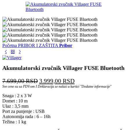
Početna
PRIBOR I ZAŠTITA
Pribor
Akumulatorski zvučnik Villager FUSE Bluetooth
Originalna
Trenutna
7.699,00
RSD
3.999,00
RSD
cena
cena
Sve cene su sa PDV-om I Deklaracija se nalazi u kartici "Dodatne informacije"
je
je:
Snaga : 2 x 3 W
bila:
3.999,00 RSD.
Domet : 10 m
Ulaz : 3,5 mm
7.699,00 RSD.
Port za punjenje : USB
Autonomija rada : 6 – 16h
Težina : 1 kg