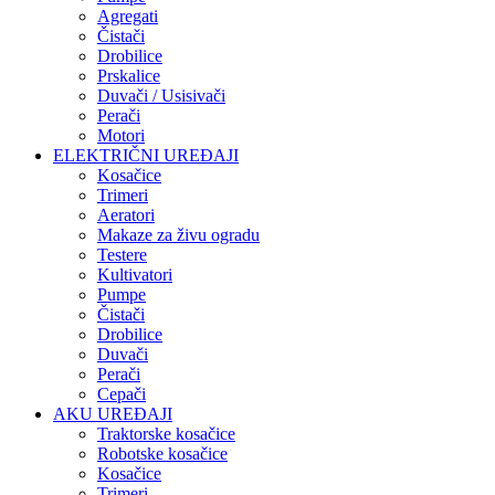
Agregati
Čistači
Drobilice
Prskalice
Duvači / Usisivači
Perači
Motori
ELEKTRIČNI UREĐAJI
Kosačice
Trimeri
Aeratori
Makaze za živu ogradu
Testere
Kultivatori
Pumpe
Čistači
Drobilice
Duvači
Perači
Cepači
AKU UREĐAJI
Traktorske kosačice
Robotske kosačice
Kosačice
Trimeri