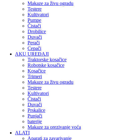
Makaze za živu ogradu
Testere
Kultivatori
Pumpe
Čistači
Drobilice
Duvači
Perači
Cepači
AKU UREĐAJI
Traktorske kosačice
Robotske kosačice
Kosačice
Trimeri
Makaze za živu ogradu
Testere
Kultivatori
Čistači
Duvači
Prskalice
Punjači
baterije
Makaze za orezivanje voća
ALATI
Aparati za zavarivanje