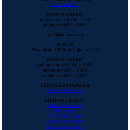
021/654-6537
RADNO VREME
radnim danima: 08:00 – 20:00
subotom: 08:00 – 14:00
prodaja@peras.co.rs
SERVIS
Temerinska 147 (kod Najlon pijace)
RADNO VREME
radnim danima: 08:00 – 16:00
subotom: 08:00 – 14:00
nedeljom: 08:00 – 12:00
TEHNIČKA PODRŠKA
+381 21 30-26-704
KORISNI LINKOVI
Politika privatnosti
Reklamacije
Uslovi korišćenja
Izjava o odustanku
Potvrda o zaposlenju