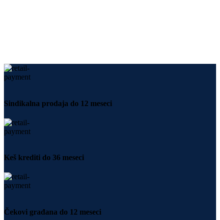
Sindikalna prodaja do 12 meseci
Keš krediti do 36 meseci
Čekovi građana do 12 meseci