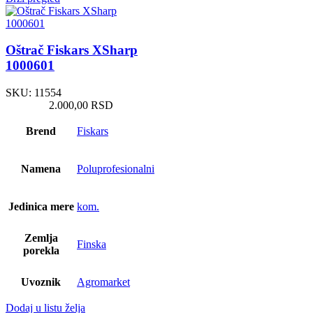
Oštrač Fiskars XSharp
1000601
SKU:
11554
2.000,00
RSD
Brend
Fiskars
Namena
Poluprofesionalni
Jedinica mere
kom.
Zemlja
Finska
porekla
Uvoznik
Agromarket
Dodaj u listu želja