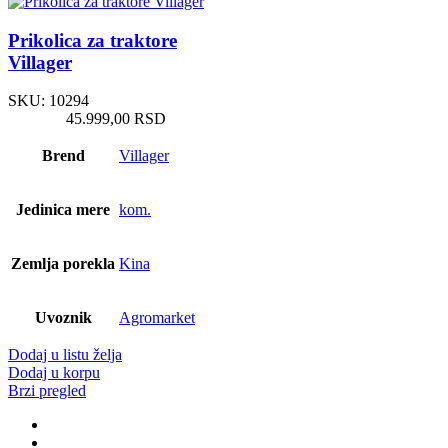
Prikolica za traktore
Villager
SKU:
10294
45.999,00
RSD
Brend
Villager
Jedinica mere
kom.
Zemlja porekla
Kina
Uvoznik
Agromarket
Dodaj u listu želja
Dodaj u korpu
Brzi pregled