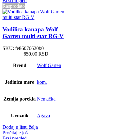
Brzi pregled
Rasprodato
Vodilica kanapa Wolf
Garten multi-star RG-V
SKU:
fe86076620b0
650,00
RSD
Brend
Wolf Garten
Jedinica mere
kom.
Zemlja porekla
Nemačka
Uvoznik
Agava
Dodaj u listu želja
Pročitajte još
Brzi pregled