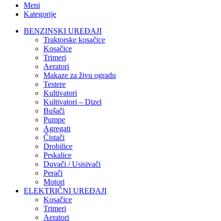
Meni
Kategorije
BENZINSKI UREĐAJI
Traktorske kosačice
Kosačice
Trimeri
Aeratori
Makaze za živu ogradu
Testere
Kultivatori
Kultivatori – Dizel
Bušači
Pumpe
Agregati
Čistači
Drobilice
Prskalice
Duvači / Usisivači
Perači
Motori
ELEKTRIČNI UREĐAJI
Kosačice
Trimeri
Aeratori