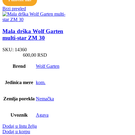
Brzi pregled
Mala drška Wolf Garten
multi-star ZM 30
SKU:
14360
600,00
RSD
Brend
Wolf Garten
Jedinica mere
kom.
Zemlja porekla
Nemačka
Uvoznik
Agava
Dodaj u listu želja
Dodaj u korpu