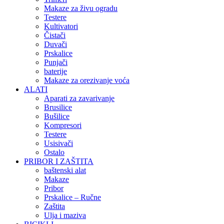
Makaze za živu ogradu
Testere
Kultivatori
Čistači
Duvači
Prskalice
Punjači
baterije
Makaze za orezivanje voća
ALATI
Aparati za zavarivanje
Brusilice
Bušilice
Kompresori
Testere
Usisivači
Ostalo
PRIBOR I ZAŠTITA
baštenski alat
Makaze
Pribor
Prskalice – Ručne
Zaštita
Ulja i maziva