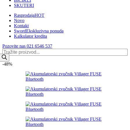
BICIKLI
SKUTERI
Rasprodaja
HOT
Novo
Kontakt
Sword
Ekskluzivna ponuda
Kalkulator kredita
Pozovite nas 021 6546 537
Products
search
-48%