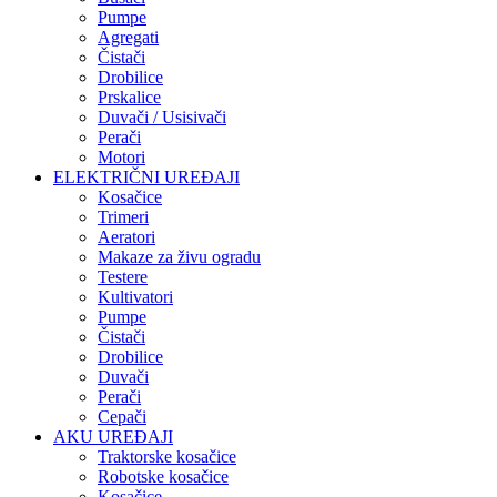
Pumpe
Agregati
Čistači
Drobilice
Prskalice
Duvači / Usisivači
Perači
Motori
ELEKTRIČNI UREĐAJI
Kosačice
Trimeri
Aeratori
Makaze za živu ogradu
Testere
Kultivatori
Pumpe
Čistači
Drobilice
Duvači
Perači
Cepači
AKU UREĐAJI
Traktorske kosačice
Robotske kosačice
Kosačice