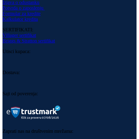
Izjava o odustanku
Potvrda o zaposlenju
Formular za kredite
Kalkulator kredita
SERTIFIKATI:
Villager sertifikat
Briggs & Stratton sertifikat
Utisci kupaca:
Dostava:
Sajt od poverenja:
Zaprati nas na društvenim mrežama: