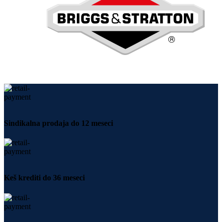
Sindikalna prodaja do 12 meseci
Keš krediti do 36 meseci