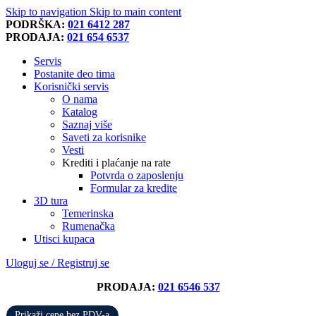
Skip to navigation
Skip to main content
PODRŠKA:
021 6412 287
PRODAJA:
021 654 6537
Servis
Postanite deo tima
Korisnički servis
O nama
Katalog
Saznaj više
Saveti za korisnike
Vesti
Krediti i plaćanje na rate
Potvrda o zaposlenju
Formular za kredite
3D tura
Temerinska
Rumenačka
Utisci kupaca
Uloguj se / Registruj se
PRODAJA:
021 6546 537
Prikaži cene bez PDV-a