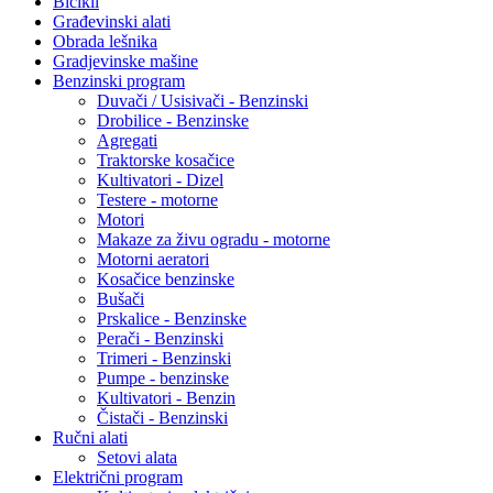
Bicikli
Građevinski alati
Obrada lešnika
Gradjevinske mašine
Benzinski program
Duvači / Usisivači - Benzinski
Drobilice - Benzinske
Agregati
Traktorske kosačice
Kultivatori - Dizel
Testere - motorne
Motori
Makaze za živu ogradu - motorne
Motorni aeratori
Kosačice benzinske
Bušači
Prskalice - Benzinske
Perači - Benzinski
Trimeri - Benzinski
Pumpe - benzinske
Kultivatori - Benzin
Čistači - Benzinski
Ručni alati
Setovi alata
Električni program