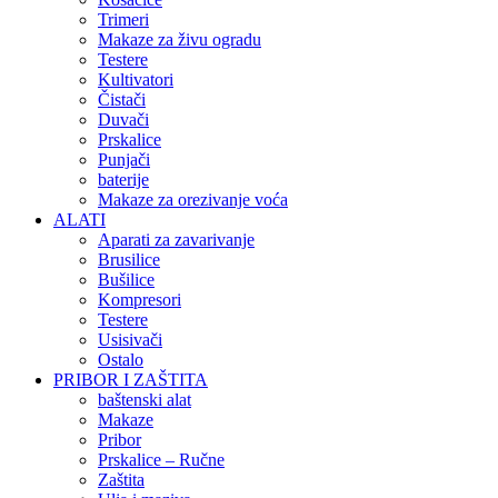
Trimeri
Makaze za živu ogradu
Testere
Kultivatori
Čistači
Duvači
Prskalice
Punjači
baterije
Makaze za orezivanje voća
ALATI
Aparati za zavarivanje
Brusilice
Bušilice
Kompresori
Testere
Usisivači
Ostalo
PRIBOR I ZAŠTITA
baštenski alat
Makaze
Pribor
Prskalice – Ručne
Zaštita