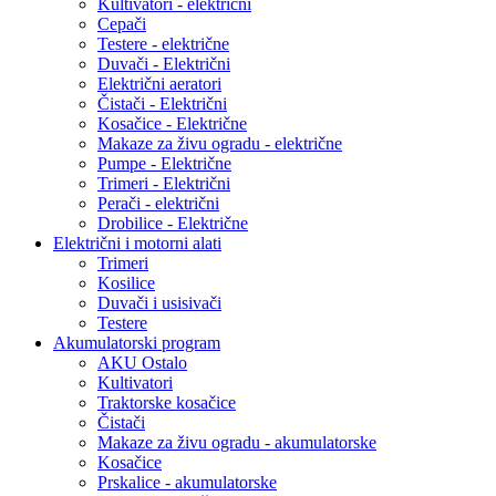
Kultivatori - električni
Cepači
Testere - električne
Duvači - Električni
Električni aeratori
Čistači - Električni
Kosačice - Električne
Makaze za živu ogradu - električne
Pumpe - Električne
Trimeri - Električni
Perači - električni
Drobilice - Električne
Električni i motorni alati
Trimeri
Kosilice
Duvači i usisivači
Testere
Akumulatorski program
AKU Ostalo
Kultivatori
Traktorske kosačice
Čistači
Makaze za živu ogradu - akumulatorske
Kosačice
Prskalice - akumulatorske