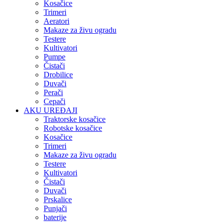
Kosačice
Trimeri
Aeratori
Makaze za živu ogradu
Testere
Kultivatori
Pumpe
Čistači
Drobilice
Duvači
Perači
Cepači
AKU UREĐAJI
Traktorske kosačice
Robotske kosačice
Kosačice
Trimeri
Makaze za živu ogradu
Testere
Kultivatori
Čistači
Duvači
Prskalice
Punjači
baterije