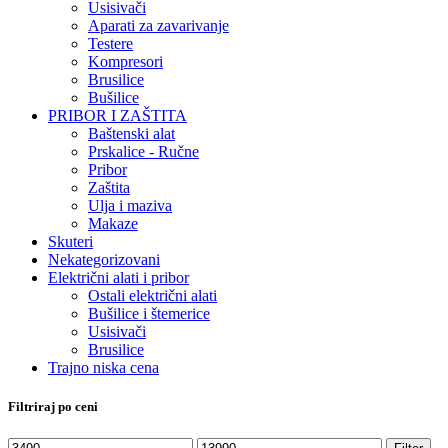
Usisivači
Aparati za zavarivanje
Testere
Kompresori
Brusilice
Bušilice
PRIBOR I ZAŠTITA
Baštenski alat
Prskalice - Ručne
Pribor
Zaštita
Ulja i maziva
Makaze
Skuteri
Nekategorizovani
Električni alati i pribor
Ostali električni alati
Bušilice i štemerice
Usisivači
Brusilice
Trajno niska cena
Filtriraj po ceni
Minimalna
Maksimalna