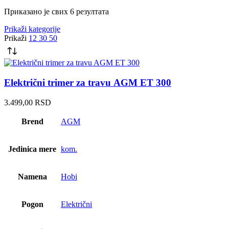
Сортирано
Приказано је свих 6 резултата
по
Prikaži kategorije
најновијем
Prikaži
12
30
50
Električni trimer za travu AGM ET 300
3.499,00
RSD
Brend
AGM
Jedinica mere
kom.
Namena
Hobi
Pogon
Električni