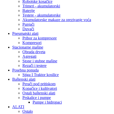
Robotske kosačice
Trimeri - akumulatorski
Baterije
Testere - akumulatorske
Akumulatorske makaze za orezivanje voća
Punjači
Duvači
Pneumatski alati
Pribor za kompresore
Kompresori
Stacionarne mašine
Obrada drveta
Agregati
Stone i stubne mašine
Rezači i testere
Posebna ponuda
Stiga I Traktor kosilice
Baštenski alati
Perači pod pritiskom
Kopačice i kultivatori
Ostali baštenski alati
Prskalice i pumpe
Pumpe i hidropaci
ALATI
Ostalo