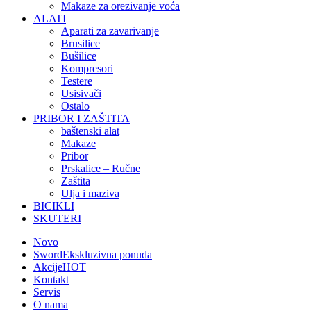
Makaze za orezivanje voća
ALATI
Aparati za zavarivanje
Brusilice
Bušilice
Kompresori
Testere
Usisivači
Ostalo
PRIBOR I ZAŠTITA
baštenski alat
Makaze
Pribor
Prskalice – Ručne
Zaštita
Ulja i maziva
BICIKLI
SKUTERI
Novo
Sword
Ekskluzivna ponuda
Akcije
HOT
Kontakt
Servis
O nama