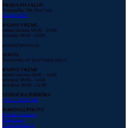
PRODAJNI SALON
Rumenačka 148, Novi Sad
021/654-6537
RADNO VREME
radnim danima: 08:00 – 20:00
subotom: 08:00 – 14:00
prodaja@peras.co.rs
SERVIS
Temerinska 147 (kod Najlon pijace)
RADNO VREME
radnim danima: 08:00 – 16:00
subotom: 08:00 – 14:00
nedeljom: 08:00 – 12:00
TEHNIČKA PODRŠKA
+381 21 30-26-704
KORISNI LINKOVI
Politika privatnosti
Reklamacije
Uslovi korišćenja