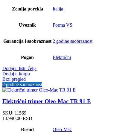
Zemlja porekla
Italija
Uvoznik
Forma VS
Garancija i saobraznost
2 godine saobraznost
Pogon
Električni
Dodaj u listu želja
Dodaj u korpu
Brzi pregled
2 godine saobraznost
Električni trimer Oleo-Mac TR 91 E
SKU:
11569
13.990,00
RSD
Brend
Oleo-Mac