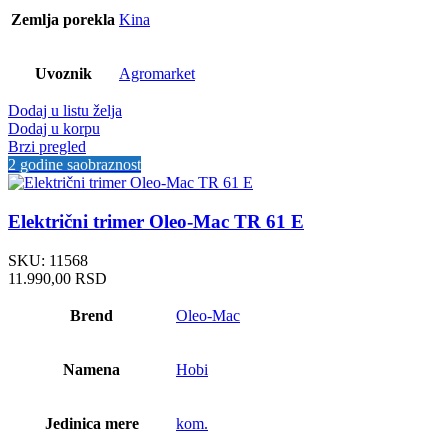
Zemlja porekla
Kina
Uvoznik
Agromarket
Dodaj u listu želja
Dodaj u korpu
Brzi pregled
2 godine saobraznost
Električni trimer Oleo-Mac TR 61 E
SKU:
11568
11.990,00
RSD
Brend
Oleo-Mac
Namena
Hobi
Jedinica mere
kom.