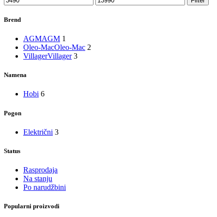
Filter
cena
cena
Brend
AGM
AGM
1
Oleo-Mac
Oleo-Mac
2
Villager
Villager
3
Namena
Hobi
6
Pogon
Električni
3
Status
Rasprodaja
Na stanju
Po narudžbini
Popularni proizvodi