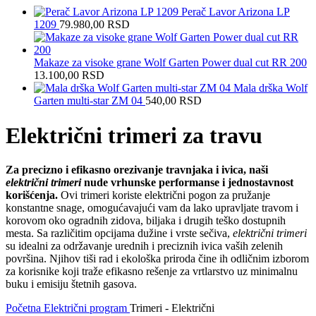
Perač Lavor Arizona LP
1209
79.980,00
RSD
Makaze za visoke grane Wolf Garten Power dual cut RR 200
13.100,00
RSD
Mala drška Wolf
Garten multi-star ZM 04
540,00
RSD
Električni trimeri za travu
Za precizno i efikasno orezivanje travnjaka i ivica, naši
električni trimeri
nude vrhunske performanse i jednostavnost
korišćenja.
Ovi trimeri koriste električni pogon za pružanje
konstantne snage, omogućavajući vam da lako upravljate travom i
korovom oko ogradnih zidova, biljaka i drugih teško dostupnih
mesta. Sa različitim opcijama dužine i vrste sečiva,
električni trimeri
su idealni za održavanje urednih i preciznih ivica vaših zelenih
površina. Njihov tiši rad i ekološka priroda čine ih odličnim izborom
za korisnike koji traže efikasno rešenje za vrtlarstvo uz minimalnu
buku i emisiju štetnih gasova.
Početna
Električni program
Trimeri - Električni