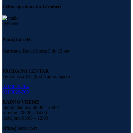
Čekovi građana do 12 meseci
Plaćaj na rate!
Karticama Banca Intesa 3 do 12 rata
PRODAJNI CENTAR
Temerinska 147 (kod Najlon pijace)
021/3026-704
021/3026-705
RADNO VREME
radnim danima: 08:00 – 20:00
subotom: 08:00 – 14:00
nedeljom: 08:00 – 12:00
office@peras.co.rs