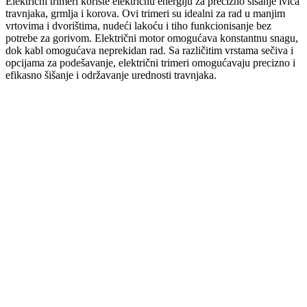
Električni trimeri koriste električnu energiju za precizno šišanje ivica
travnjaka, grmlja i korova. Ovi trimeri su idealni za rad u manjim
vrtovima i dvorištima, nudeći lakoću i tiho funkcionisanje bez
potrebe za gorivom. Električni motor omogućava konstantnu snagu,
dok kabl omogućava neprekidan rad. Sa različitim vrstama sečiva i
opcijama za podešavanje, električni trimeri omogućavaju precizno i
efikasno šišanje i održavanje urednosti travnjaka.