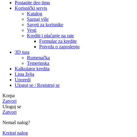
Postanite deo tima
Korisnički servis
Katalog
Saznaj više
Saveti za korisnike
Vesti
Krediti i plaćanje na rate
Formular za kredite
Potvrda o zaposlenju
3D tura
Rumenačka
Temerinska
Kalkulator kredita
Lista želja
Uporedi
Uloguj se / Registruj se
Korpa
Zatvori
Uloguj se
Zatvori
Nemaš nalog?
Kreiraj nalog