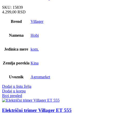
SKU:
15839
4.299,00
RSD
Brend
Villager
Namena
Hobi
Jedinica mere
kom.
Zemlja porekla
Kina
Uvoznik
Agromarket
Dodaj u listu želja
Dodaj u korpu
Brzi pregled
Električni trimer Villager ET 555