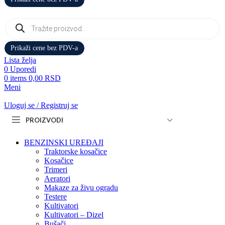
Products
search
Prikaži cene bez PDV-a
Lista želja
0
Uporedi
0
items
0,00
RSD
Meni
Uloguj se / Registruj se
PROIZVODI
BENZINSKI UREĐAJI
Traktorske kosačice
Kosačice
Trimeri
Aeratori
Makaze za živu ogradu
Testere
Kultivatori
Kultivatori – Dizel
Bušači