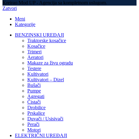
Kreirao Mod UP - Agencija sa kompletnom uslugom.
Zatvori
Meni
Kategorije
BENZINSKI UREĐAJI
Traktorske kosačice
Kosačice
Trimeri
Aeratori
Makaze za živu ogradu
Testere
Kultivatori
Kultivatori – Dizel
Bušači
Pumpe
Agregati
Čistači
Drobilice
Prskalice
Duvači / Usisivači
Perači
Motori
ELEKTRIČNI UREĐAJI