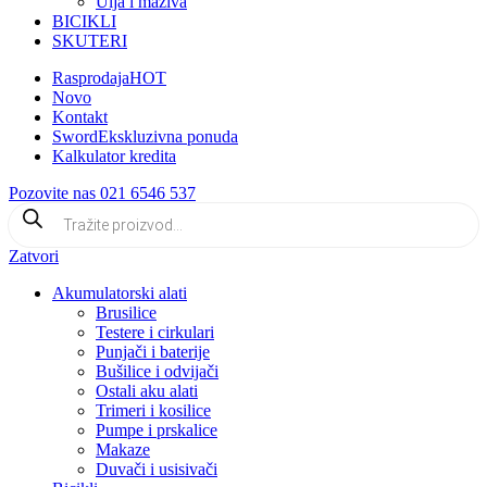
Ulja i maziva
BICIKLI
SKUTERI
Rasprodaja
HOT
Novo
Kontakt
Sword
Ekskluzivna ponuda
Kalkulator kredita
Pozovite nas 021 6546 537
Products
search
Zatvori
Akumulatorski alati
Brusilice
Testere i cirkulari
Punjači i baterije
Bušilice i odvijači
Ostali aku alati
Trimeri i kosilice
Pumpe i prskalice
Makaze
Duvači i usisivači