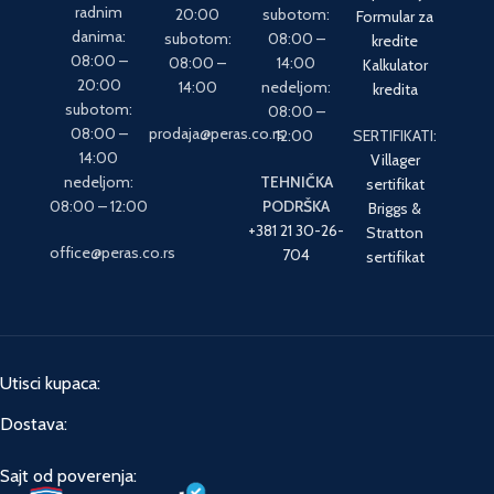
radnim
20:00
subotom:
Formular za
danima:
subotom:
08:00 –
kredite
08:00 –
08:00 –
14:00
Kalkulator
20:00
14:00
nedeljom:
kredita
subotom:
08:00 –
08:00 –
prodaja@peras.co.rs
12:00
SERTIFIKATI:
14:00
Villager
nedeljom:
TEHNIČKA
sertifikat
08:00 – 12:00
PODRŠKA
Briggs &
+381 21 30-26-
Stratton
office@peras.co.rs
704
sertifikat
Utisci kupaca:
Dostava:
Sajt od poverenja: