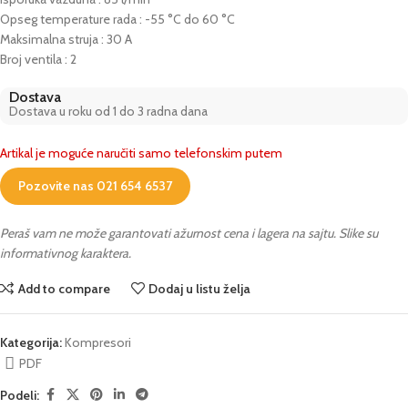
Opseg temperature rada : -55 °C do 60 °C
Maksimalna struja : 30 A
Broj ventila : 2
Dostava
Dostava u roku od 1 do 3 radna dana
Artikal je moguće naručiti samo telefonskim putem
Pozovite nas 021 654 6537
Peraš vam ne može garantovati ažurnost cena i lagera na sajtu. Slike su
informativnog karaktera.
Add to compare
Dodaj u listu želja
Kategorija:
Kompresori
PDF
Podeli: