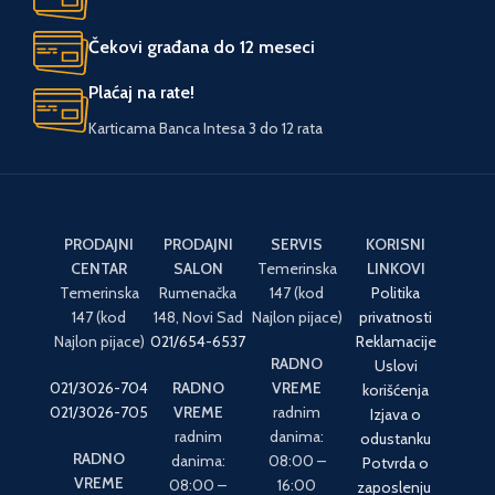
ZEMLJA POREKLA
Kina
Čekovi građana do 12 meseci
Plaćaj na rate!
Karticama Banca Intesa 3 do 12 rata
PRODAJNI
PRODAJNI
SERVIS
KORISNI
CENTAR
SALON
Temerinska
LINKOVI
Temerinska
Rumenačka
147 (kod
Politika
147 (kod
148, Novi Sad
Najlon pijace)
privatnosti
Najlon pijace)
021/654-6537
Reklamacije
RADNO
Uslovi
021/3026-704
RADNO
VREME
korišćenja
021/3026-705
VREME
radnim
Izjava o
radnim
danima:
odustanku
RADNO
danima:
08:00 –
Potvrda o
VREME
08:00 –
16:00
zaposlenju