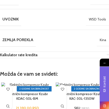
UVOZNIK
WSD Tools
ZEMLJA POREKLA
Kina
Kalkulator rate kredita
→
Možda će vam se svideti:
Kontakt
2 GODINE SAOBRAZNOST
2 GODINE SAOBRAZNOST
Električni kompresor Kzubr
Električni kompresor Kzubr
KDAC-50L-BM
KAC-30L-1350W
21.390,00
RSD
SKU:
11850