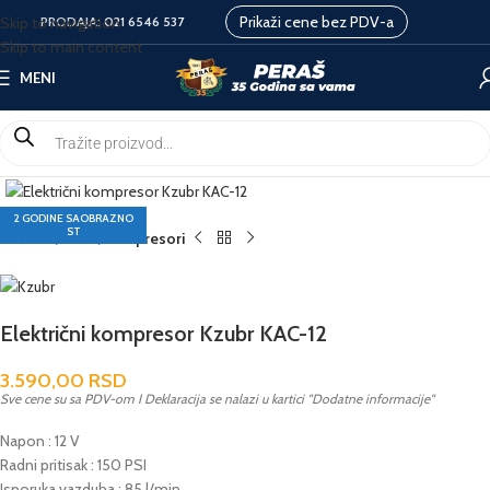
Prikaži cene bez PDV-a
Skip to navigation
PRODAJA:
021 6546 537
Skip to main content
MENI
2 GODINE SAOBRAZNO
ST
Početna
ALATI
Kompresori
Električni kompresor Kzubr KAC-12
3.590,00
RSD
Sve cene su sa PDV-om I Deklaracija se nalazi u kartici "Dodatne informacije"
Napon : 12 V
Radni pritisak : 150 PSI
Isporuka vazduha : 85 l/min