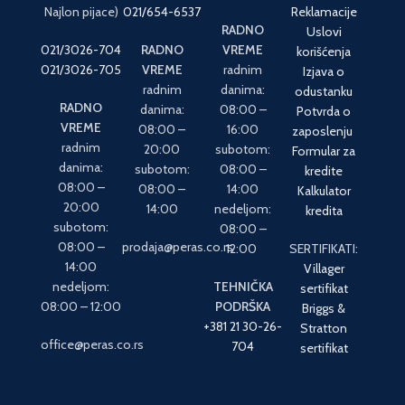
Najlon pijace)
021/654-6537
Reklamacije
RADNO
Uslovi
021/3026-704
RADNO
VREME
korišćenja
021/3026-705
VREME
radnim
Izjava o
radnim
danima:
odustanku
RADNO
danima:
08:00 –
Potvrda o
VREME
08:00 –
16:00
zaposlenju
radnim
20:00
subotom:
Formular za
danima:
subotom:
08:00 –
kredite
08:00 –
08:00 –
14:00
Kalkulator
20:00
14:00
nedeljom:
kredita
subotom:
08:00 –
08:00 –
prodaja@peras.co.rs
12:00
SERTIFIKATI:
14:00
Villager
nedeljom:
TEHNIČKA
sertifikat
08:00 – 12:00
PODRŠKA
Briggs &
+381 21 30-26-
Stratton
office@peras.co.rs
704
sertifikat