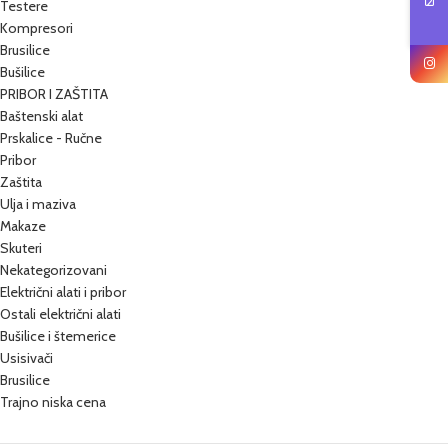
Testere
Kompresori
Brusilice
Bušilice
PRIBOR I ZAŠTITA
Baštenski alat
Prskalice - Ručne
Pribor
Zaštita
Ulja i maziva
Makaze
Skuteri
Nekategorizovani
Električni alati i pribor
Ostali električni alati
Bušilice i štemerice
Usisivači
Brusilice
Trajno niska cena