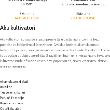
EP7501
multifunkcionalna mašina Ego
PH1400E
SKU:
7865
SKU:
7014
14.000,00
RSD
29.400,00
RSD
Aku kultivatori
Aku kultivatori su savršeni za pripremu tla u baštama i vrtovima bez
potrebe za kablovima ili benzinom. Ovi alati koriste akumulatorske
baterije za pogon, omogućavajući korisnicima da obrade tlo, uklone korov
i poboljšaju strukturu zemljišta. S različitim brzinama i vrstama noževa, aku
kultivatori nude efikasno rešenje za pripremu tla, čineći vrtlarstvo lakšim i
manje napornim.
Akumulatorski alati
Brusilice
Testere i cirkulari
Punjači i baterije
Bušilice i odvijači
Ostali aku alati