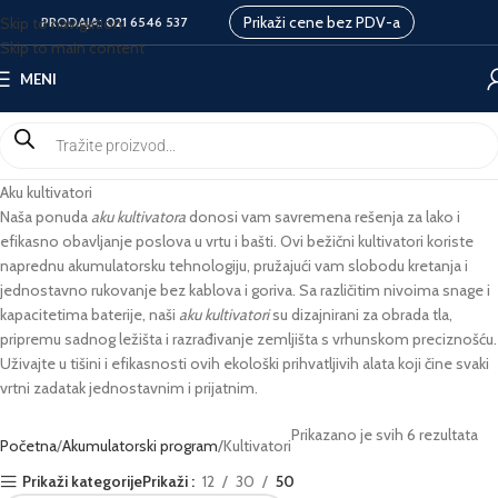
Prikaži cene bez PDV-a
Skip to navigation
PRODAJA:
021 6546 537
Skip to main content
MENI
Aku kultivatori
Naša ponuda
aku kultivatora
donosi vam savremena rešenja za lako i
efikasno obavljanje poslova u vrtu i bašti. Ovi bežični kultivatori koriste
naprednu akumulatorsku tehnologiju, pružajući vam slobodu kretanja i
jednostavno rukovanje bez kablova i goriva. Sa različitim nivoima snage i
kapacitetima baterije, naši
aku kultivatori
su dizajnirani za obrada tla,
pripremu sadnog ležišta i razrađivanje zemljišta s vrhunskom preciznošću.
Uživajte u tišini i efikasnosti ovih ekološki prihvatljivih alata koji čine svaki
vrtni zadatak jednostavnim i prijatnim.
Prikazano je svih 6 rezultata
Početna
Akumulatorski program
Kultivatori
Prikaži kategorije
Prikaži
12
30
50