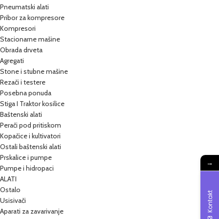
Pneumatski alati
Pribor za kompresore
Kompresori
Stacionarne mašine
Obrada drveta
Agregati
Stone i stubne mašine
Rezači i testere
Posebna ponuda
Stiga I Traktor kosilice
Baštenski alati
Perači pod pritiskom
Kopačice i kultivatori
Ostali baštenski alati
Prskalice i pumpe
→
Pumpe i hidropaci
ALATI
Ostalo
Kontakt
Usisivači
Aparati za zavarivanje