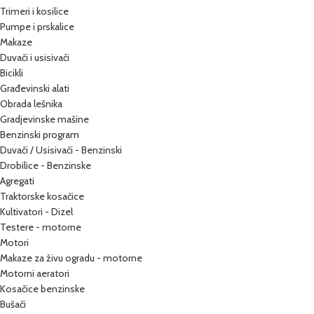
Trimeri i kosilice
Pumpe i prskalice
Makaze
Duvači i usisivači
Bicikli
Građevinski alati
Obrada lešnika
Gradjevinske mašine
Benzinski program
Duvači / Usisivači - Benzinski
Drobilice - Benzinske
Agregati
Traktorske kosačice
Kultivatori - Dizel
Testere - motorne
Motori
Makaze za živu ogradu - motorne
Motorni aeratori
Kosačice benzinske
Bušači