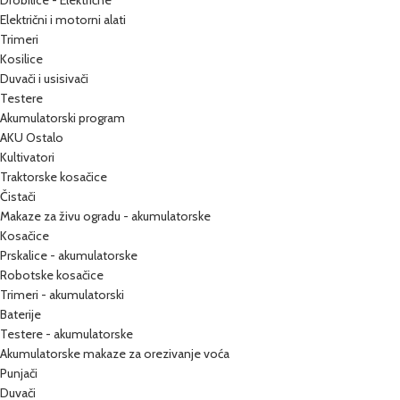
Drobilice - Električne
Električni i motorni alati
Trimeri
Kosilice
Duvači i usisivači
Testere
Akumulatorski program
AKU Ostalo
Kultivatori
Traktorske kosačice
Čistači
Makaze za živu ogradu - akumulatorske
Kosačice
Prskalice - akumulatorske
Robotske kosačice
Trimeri - akumulatorski
Baterije
Testere - akumulatorske
Akumulatorske makaze za orezivanje voća
Punjači
Duvači