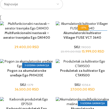
-37%
Multifunkcionalni nastavak –
Akumulatorski kultivator
3 GODINE GARANCIJA
aerator travnjaka Ego DA1400
Villager FUSE VCT 3640
29.400,00
RSD
SKU:
19000
15.999,00
RSD
25.199,00
RSD
5 GODINA GARANCIJA
Pogon za akumulatorske
Produžetak za kultivator Ego
uređaje Ego PH1420E
CTA9500
SKU:
1379
SKU:
10564
36.500,00
RSD
27.000,00
RSD
5 GODINA GARANCIJA
Karbonski produžetak Ego
Akumulatorska