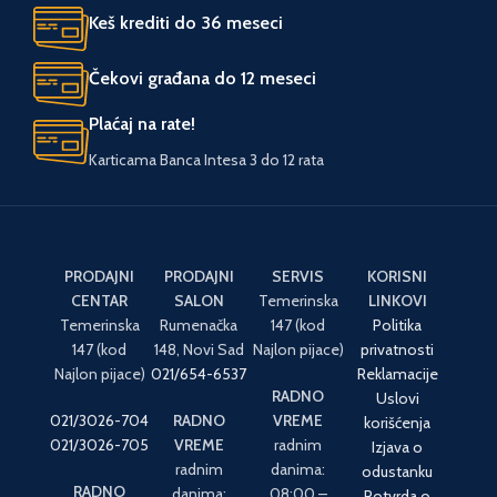
Keš krediti do 36 meseci
Čekovi građana do 12 meseci
Plaćaj na rate!
Karticama Banca Intesa 3 do 12 rata
PRODAJNI
PRODAJNI
SERVIS
KORISNI
CENTAR
SALON
Temerinska
LINKOVI
Temerinska
Rumenačka
147 (kod
Politika
147 (kod
148, Novi Sad
Najlon pijace)
privatnosti
Najlon pijace)
021/654-6537
Reklamacije
RADNO
Uslovi
021/3026-704
RADNO
VREME
korišćenja
021/3026-705
VREME
radnim
Izjava o
radnim
danima:
odustanku
RADNO
danima:
08:00 –
Potvrda o