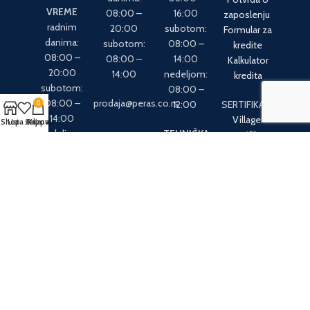
VREME
08:00 –
16:00
zaposlenju
radnim
20:00
subotom:
Formular za
danima:
subotom:
08:00 –
kredite
08:00 –
08:00 –
14:00
Kalkulator
20:00
14:00
nedeljom:
kredita
subotom:
08:00 –
08:00 –
prodaja@peras.co.rs
12:00
SERTIFIKATI:
0
14:00
Villager
Shop
Lista želja
Pozovite nas
Korpa
nedeljom:
TEHNIČKA
sertifikat
08:00 – 12:00
PODRŠKA
Briggs &
+381 21 30-26-
Stratton
office@peras.co.rs
704
sertifikat
Utisci kupaca:
Dostava: